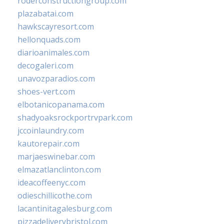
roderconstructiongroup.com
plazabatai.com
hawkscayresort.com
hellonquads.com
diarioanimales.com
decogaleri.com
unavozparadios.com
shoes-vert.com
elbotanicopanama.com
shadyoaksrockportrvpark.com
jccoinlaundry.com
kautorepair.com
marjaeswinebar.com
elmazatlanclinton.com
ideacoffeenyc.com
odieschillicothe.com
lacantinitagalesburg.com
pizzadeliverybristol.com