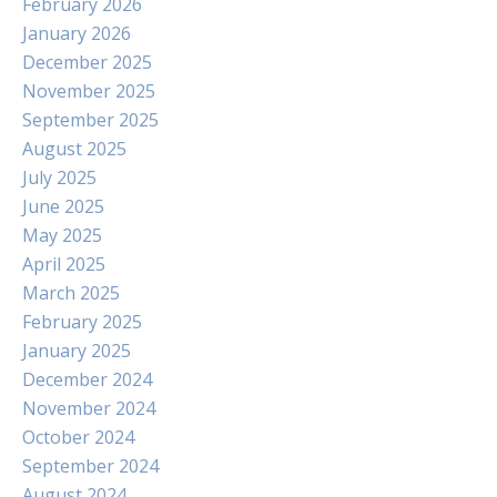
February 2026
January 2026
December 2025
November 2025
September 2025
August 2025
July 2025
June 2025
May 2025
April 2025
March 2025
February 2025
January 2025
December 2024
November 2024
October 2024
September 2024
August 2024