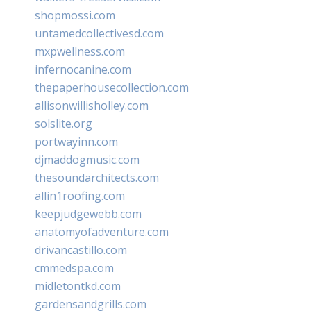
shopmossi.com
untamedcollectivesd.com
mxpwellness.com
infernocanine.com
thepaperhousecollection.com
allisonwillisholley.com
solslite.org
portwayinn.com
djmaddogmusic.com
thesoundarchitects.com
allin1roofing.com
keepjudgewebb.com
anatomyofadventure.com
drivancastillo.com
cmmedspa.com
midletontkd.com
gardensandgrills.com