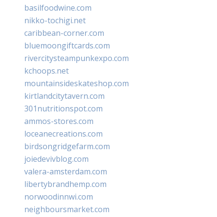
basilfoodwine.com
nikko-tochigi.net
caribbean-corner.com
bluemoongiftcards.com
rivercitysteampunkexpo.com
kchoops.net
mountainsideskateshop.com
kirtlandcitytavern.com
301nutritionspot.com
ammos-stores.com
loceanecreations.com
birdsongridgefarm.com
joiedevivblog.com
valera-amsterdam.com
libertybrandhemp.com
norwoodinnwi.com
neighboursmarket.com