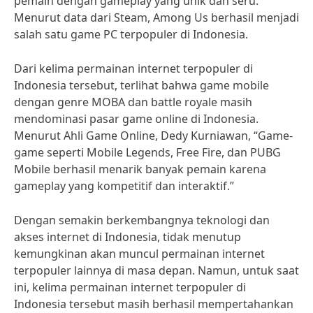
pemain dengan gameplay yang unik dan seru.
Menurut data dari Steam, Among Us berhasil menjadi
salah satu game PC terpopuler di Indonesia.
Dari kelima permainan internet terpopuler di
Indonesia tersebut, terlihat bahwa game mobile
dengan genre MOBA dan battle royale masih
mendominasi pasar game online di Indonesia.
Menurut Ahli Game Online, Dedy Kurniawan, “Game-
game seperti Mobile Legends, Free Fire, dan PUBG
Mobile berhasil menarik banyak pemain karena
gameplay yang kompetitif dan interaktif.”
Dengan semakin berkembangnya teknologi dan
akses internet di Indonesia, tidak menutup
kemungkinan akan muncul permainan internet
terpopuler lainnya di masa depan. Namun, untuk saat
ini, kelima permainan internet terpopuler di
Indonesia tersebut masih berhasil mempertahankan