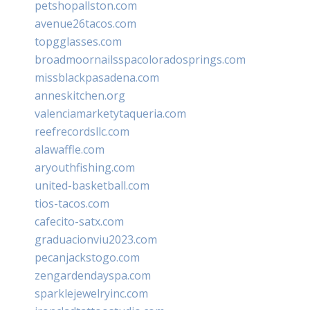
petshopallston.com
avenue26tacos.com
topgglasses.com
broadmoornailsspacoloradosprings.com
missblackpasadena.com
anneskitchen.org
valenciamarketytaqueria.com
reefrecordsllc.com
alawaffle.com
aryouthfishing.com
united-basketball.com
tios-tacos.com
cafecito-satx.com
graduacionviu2023.com
pecanjackstogo.com
zengardendayspa.com
sparklejewelryinc.com