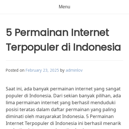
Menu
5 Permainan Internet
Terpopuler di Indonesia
Posted on
February 23, 2025
by
adminlov
Saat ini, ada banyak permainan internet yang sangat
populer di Indonesia. Dari sekian banyak pilihan, ada
lima permainan internet yang berhasil menduduki
posisi teratas dalam daftar permainan yang paling
diminati oleh masyarakat Indonesia. 5 Permainan
Internet Terpopuler di Indonesia ini berhasil menarik