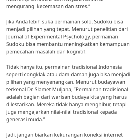
mengurangi kecemasan dan stres.”
Jika Anda lebih suka permainan solo, Sudoku bisa
menjadi pilihan yang tepat. Menurut penelitian dari
Journal of Experimental Psychology, permainan
Sudoku bisa membantu meningkatkan kemampuan
pemecahan masalah dan kognitif.
Tidak hanya itu, permainan tradisional Indonesia
seperti congklak atau dam-daman juga bisa menjadi
pilihan yang menyenangkan. Menurut budayawan
terkenal Dr. Slamet Muljana, “Permainan tradisional
adalah bagian dari warisan budaya kita yang harus
dilestarikan. Mereka tidak hanya menghibur, tetapi
juga mengajarkan nilai-nilai tradisional kepada
generasi muda.”
Jadi, jangan biarkan kekurangan koneksi internet