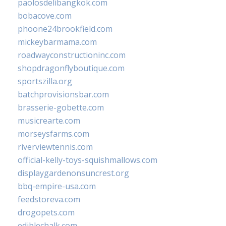
paolosdelibangkok.com
bobacove.com
phoone24brookfield.com
mickeybarmama.com
roadwayconstructioninc.com
shopdragonflyboutique.com
sportszilla.org
batchprovisionsbar.com
brasserie-gobette.com
musicrearte.com
morseysfarms.com
riverviewtennis.com
official-kelly-toys-squishmallows.com
displaygardenonsuncrest.org
bbq-empire-usa.com
feedstoreva.com
drogopets.com
ediblechalk.com