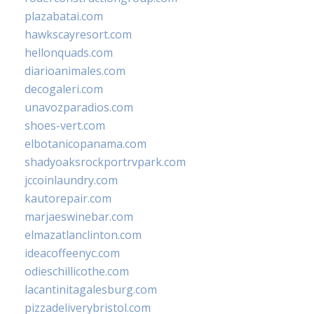
plazabatai.com
hawkscayresort.com
hellonquads.com
diarioanimales.com
decogaleri.com
unavozparadios.com
shoes-vert.com
elbotanicopanama.com
shadyoaksrockportrvpark.com
jccoinlaundry.com
kautorepair.com
marjaeswinebar.com
elmazatlanclinton.com
ideacoffeenyc.com
odieschillicothe.com
lacantinitagalesburg.com
pizzadeliverybristol.com