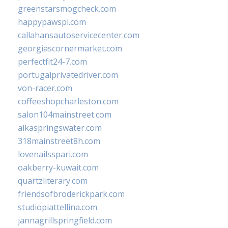
greenstarsmogcheck.com
happypawspl.com
callahansautoservicecenter.com
georgiascornermarket.com
perfectfit24-7.com
portugalprivatedriver.com
von-racer.com
coffeeshopcharleston.com
salon104mainstreet.com
alkaspringswater.com
318mainstreet8h.com
lovenailsspari.com
oakberry-kuwait.com
quartzliterary.com
friendsofbroderickpark.com
studiopiattellina.com
jannagrillspringfield.com