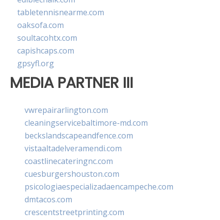
tabletennisnearme.com
oaksofa.com
soultacohtx.com
capishcaps.com
gpsyfl.org
MEDIA PARTNER III
vwrepairarlington.com
cleaningservicebaltimore-md.com
beckslandscapeandfence.com
vistaaltadelveramendi.com
coastlinecateringnc.com
cuesburgershouston.com
psicologiaespecializadaencampeche.com
dmtacos.com
crescentstreetprinting.com