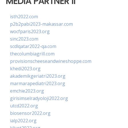
MEDIA PARTNER II
isth2022.com
p2b2pabi2023-makassar.com
wocfparis2023.org
sinc2023.com
scdlqatar2022-qa.com
thecolumbiagrill.com
provisionscheeseandwineshoppe.com
khedi2023.org
akademikgeriatri2023.org
marmarapediatri2023.org
emchie2023.org
girisimselradyoloji2022.org
utcd2022.org
biosensor2022.org
ialp2022.org