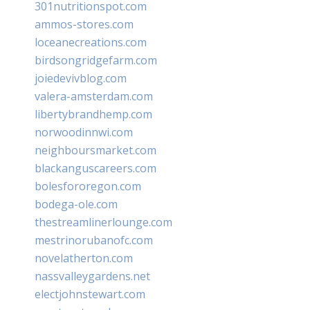
301nutritionspot.com
ammos-stores.com
loceanecreations.com
birdsongridgefarm.com
joiedevivblog.com
valera-amsterdam.com
libertybrandhemp.com
norwoodinnwi.com
neighboursmarket.com
blackanguscareers.com
bolesfororegon.com
bodega-ole.com
thestreamlinerlounge.com
mestrinorubanofc.com
novelatherton.com
nassvalleygardens.net
electjohnstewart.com