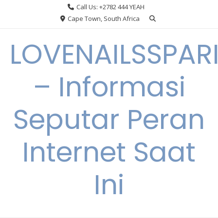
Skip
Call Us: +2782 444 YEAH
to
Cape Town, South Africa
content
LOVENAILSSPAR
– Informasi
Seputar Peran
Internet Saat
Ini