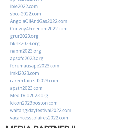
ibie2022.com
sbcc-2022.com
AngolaOilAndGas2022.com
Convoy4Freedom2022.com
grur2023.org
hkhk2023.org
napm2023.org
apsdfd2023.org
forumausape2023.com
imkl2023.com
careerfaircsd2023.com
apsth2023.com
MedItRio2023.org
lcicon2023boston.com
waitangidayfestival2022.com
vacancesscolaires2022.com