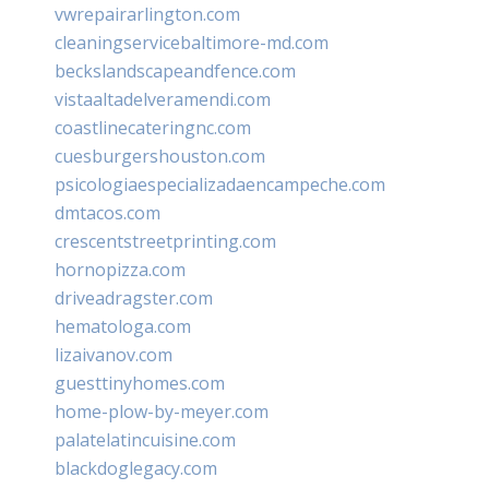
vwrepairarlington.com
cleaningservicebaltimore-md.com
beckslandscapeandfence.com
vistaaltadelveramendi.com
coastlinecateringnc.com
cuesburgershouston.com
psicologiaespecializadaencampeche.com
dmtacos.com
crescentstreetprinting.com
hornopizza.com
driveadragster.com
hematologa.com
lizaivanov.com
guesttinyhomes.com
home-plow-by-meyer.com
palatelatincuisine.com
blackdoglegacy.com