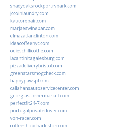
shadyoaksrockportrvpark.com
jccoinlaundry.com
kautorepair.com
marjaeswinebar.com
elmazatlanclinton.com
ideacoffeenyc.com
odieschillicothe.com
lacantinitagalesburg.com
pizzadeliverybristol.com
greenstarsmogcheck.com
happypawspl.com
callahansautoservicecenter.com
georgiascornermarket.com
perfectfit24-7.com
portugalprivatedriver.com
von-racer.com
coffeeshopcharleston.com