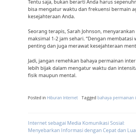
Tentu saja, bukan berarti Anda harus sepenu
bisa mengatur waktu dan frekuensi bermain a
kesejahteraan Anda.
Seorang terapis, Sarah Johnson, menyarankan
maksimal 1-2 jam sehari. “Dengan membatasi 
penting dan juga merawat kesejahteraan menta
Jadi, jangan remehkan bahaya permainan inter
lebih bijak dalam mengatur waktu dan intensit
fisik maupun mental.
Posted in
Hiburan Internet
Tagged
bahaya permainan i
Post
Internet sebagai Media Komunikasi Sosial:
Menyebarkan Informasi dengan Cepat dan Lua