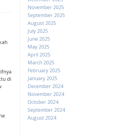
November 2025
September 2025
August 2025
July 2025
June 2025
kah
May 2025
April 2025
March 2025
February 2025
ifnya
January 2025
tu di
u
December 2024
November 2024
October 2024
September 2024
ine
August 2024