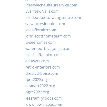
lifestylechauffeurservice.com
EverNewNails.com
insideoutdecoratingcentre.com
salvatoresinpoint.com
jovialfloralco.com
johnlscotthometeam.com
u-seehomes.com
watersportslagonissi.com
mischieffashion.com
eduwyre.com
retro-interiors.com
theblvd-boise.com
fpet2023.org
e-smart2022.org
ngrc2022.org
leesfamilyfoods.com
lewis-lewis-cpas.com