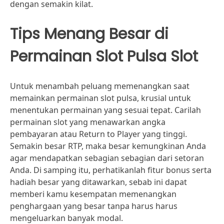
dengan semakin kilat.
Tips Menang Besar di
Permainan Slot Pulsa Slot
Untuk menambah peluang memenangkan saat
memainkan permainan slot pulsa, krusial untuk
menentukan permainan yang sesuai tepat. Carilah
permainan slot yang menawarkan angka
pembayaran atau Return to Player yang tinggi.
Semakin besar RTP, maka besar kemungkinan Anda
agar mendapatkan sebagian sebagian dari setoran
Anda. Di samping itu, perhatikanlah fitur bonus serta
hadiah besar yang ditawarkan, sebab ini dapat
memberi kamu kesempatan memenangkan
penghargaan yang besar tanpa harus harus
mengeluarkan banyak modal.