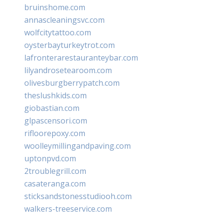
bruinshome.com
annascleaningsvc.com
wolfcitytattoo.com
oysterbayturkeytrot.com
lafronterarestauranteybar.com
lilyandrosetearoom.com
olivesburgberrypatch.com
theslushkids.com
giobastian.com
glpascensori.com
rifloorepoxy.com
woolleymillingandpaving.com
uptonpvd.com
2troublegrill.com
casateranga.com
sticksandstonesstudiooh.com
walkers-treeservice.com