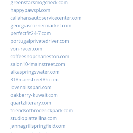
greenstarsmogcheck.com
happypawspl.com
callahansautoservicecenter.com
georgiascornermarket.com
perfectfit24-7.com
portugalprivatedriver.com
von-racer.com
coffeeshopcharleston.com
salon104mainstreet.com
alkaspringswater.com
318mainstreet8h.com
lovenailsspari.com
oakberry-kuwait.com
quartzliterary.com
friendsofbroderickpark.com
studiopiattellina.com
jannagrillspringfield.com