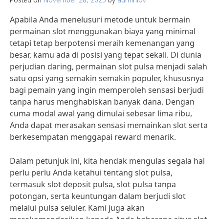
Apabila Anda menelusuri metode untuk bermain
permainan slot menggunakan biaya yang minimal
tetapi tetap berpotensi meraih kemenangan yang
besar, kamu ada di posisi yang tepat sekali. Di dunia
perjudian daring, permainan slot pulsa menjadi salah
satu opsi yang semakin semakin populer, khususnya
bagi pemain yang ingin memperoleh sensasi berjudi
tanpa harus menghabiskan banyak dana. Dengan
cuma modal awal yang dimulai sebesar lima ribu,
Anda dapat merasakan sensasi memainkan slot serta
berkesempatan menggapai reward menarik.
Dalam petunjuk ini, kita hendak mengulas segala hal
perlu perlu Anda ketahui tentang slot pulsa,
termasuk slot deposit pulsa, slot pulsa tanpa
potongan, serta keuntungan dalam berjudi slot
melalui pulsa seluler. Kami juga akan