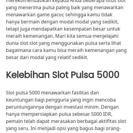
merekomendasikan kepada Anda beberapa situs slot
yang menerima pulsa paling baik yang menawarkan
menawarkan game gacor, sehingga kamu tidak
hanya bermain dengan modal modal yang sedikit,
tetapi juga mendapatkan kesempatan besar untuk
meraih kemenangan. Mari kita semua menjelajahi
dunia slot slot yang menggunakan pulsa serta lihat
bagaimana cara kamu bisa meraih kemenangan yang
besar dari modal yang relatif sedikit.
Kelebihan Slot Pulsa 5000
Slot pulsa 5000 menawarkan fasilitas dan
keuntungan bagi pengguna yang ingin mencoba
peruntungannya dengan investasi minim. Dengan
hanya mempersiapkan pulsa sebesar 5000 IDR,
pemain telah dapat merasakan berbagai aktifitas slot
yang seru. Ini menjadi opsi yang bagus bagi orang-