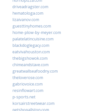
hornopizza.com
driveadragster.com
hematologa.com
lizaivanov.com
guesttinyhomes.com
home-plow-by-meyer.com
palatelatincuisine.com
blackdoglegacy.com
eatvivahouston.com
thebigshowok.com
chimeandstave.com
greatwallseafoodny.com
theloverose.com
gabriovoice.com
resinflowart.com
p-sports.net
korsairstreetwear.com
petshopallston.com