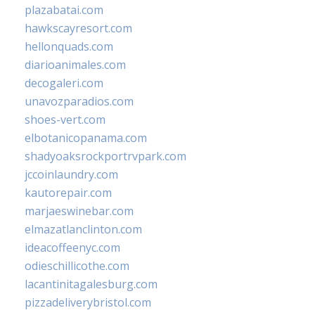
plazabatai.com
hawkscayresort.com
hellonquads.com
diarioanimales.com
decogaleri.com
unavozparadios.com
shoes-vert.com
elbotanicopanama.com
shadyoaksrockportrvpark.com
jccoinlaundry.com
kautorepair.com
marjaeswinebar.com
elmazatlanclinton.com
ideacoffeenyc.com
odieschillicothe.com
lacantinitagalesburg.com
pizzadeliverybristol.com