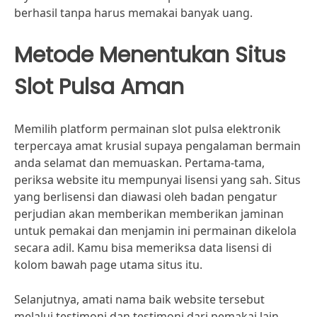
berhasil tanpa harus memakai banyak uang.
Metode Menentukan Situs
Slot Pulsa Aman
Memilih platform permainan slot pulsa elektronik
terpercaya amat krusial supaya pengalaman bermain
anda selamat dan memuaskan. Pertama-tama,
periksa website itu mempunyai lisensi yang sah. Situs
yang berlisensi dan diawasi oleh badan pengatur
perjudian akan memberikan memberikan jaminan
untuk pemakai dan menjamin ini permainan dikelola
secara adil. Kamu bisa memeriksa data lisensi di
kolom bawah page utama situs itu.
Selanjutnya, amati nama baik website tersebut
melalui testimoni dan testimoni dari pemakai lain.