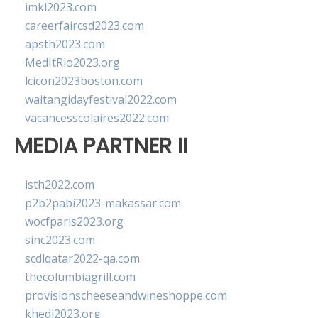
imkl2023.com
careerfaircsd2023.com
apsth2023.com
MedItRio2023.org
lcicon2023boston.com
waitangidayfestival2022.com
vacancesscolaires2022.com
MEDIA PARTNER II
isth2022.com
p2b2pabi2023-makassar.com
wocfparis2023.org
sinc2023.com
scdlqatar2022-qa.com
thecolumbiagrill.com
provisionscheeseandwineshoppe.com
khedi2023.org