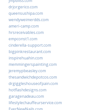
jmpbliss.com
drjorgerico.com
queensushipa.com
wendyweimerdds.com
ameri-camp.com
hrsreceivables.com
empconst1.com
cinderella-support.com
bigpinkrestaurant.com
inspirehuahin.com
memmingerspainting.com
jeremypbeasley.com
thesandwichdepotcos.com
drgiggleshouseofpain.com
hotflashdesigns.com
garagenadeau.com
lifestylechauffeurservice.com
EverNewNails.com