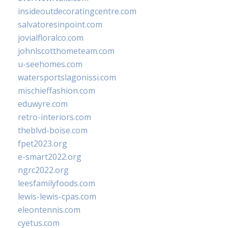
insideoutdecoratingcentre.com
salvatoresinpoint.com
jovialfloralco.com
johnlscotthometeam.com
u-seehomes.com
watersportslagonissi.com
mischieffashion.com
eduwyre.com
retro-interiors.com
theblvd-boise.com
fpet2023.org
e-smart2022.org
ngrc2022.org
leesfamilyfoods.com
lewis-lewis-cpas.com
eleontennis.com
cyetus.com