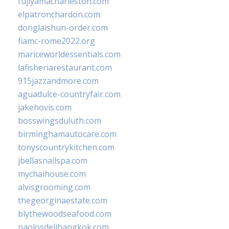
fujiyamacharleston.com
elpatronchardon.com
donglaishun-order.com
fiamc-rome2022.org
mariceworldessentials.com
lafisheriarestaurant.com
915jazzandmore.com
aguadulce-countryfair.com
jakehovis.com
bosswingsduluth.com
birminghamautocare.com
tonyscountrykitchen.com
jbellasnailspa.com
mychaihouse.com
alvisgrooming.com
thegeorginaestate.com
blythewoodseafood.com
paolosdelibangkok.com