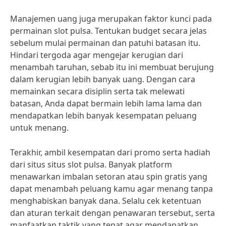
Manajemen uang juga merupakan faktor kunci pada
permainan slot pulsa. Tentukan budget secara jelas
sebelum mulai permainan dan patuhi batasan itu.
Hindari tergoda agar mengejar kerugian dari
menambah taruhan, sebab itu ini membuat berujung
dalam kerugian lebih banyak uang. Dengan cara
memainkan secara disiplin serta tak melewati
batasan, Anda dapat bermain lebih lama lama dan
mendapatkan lebih banyak kesempatan peluang
untuk menang.
Terakhir, ambil kesempatan dari promo serta hadiah
dari situs situs slot pulsa. Banyak platform
menawarkan imbalan setoran atau spin gratis yang
dapat menambah peluang kamu agar menang tanpa
menghabiskan banyak dana. Selalu cek ketentuan
dan aturan terkait dengan penawaran tersebut, serta
manfaatkan taktik yang tepat agar mendapatkan