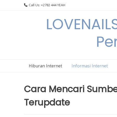
Skip
Call Us: +2782 444 YEAH
to
content
LOVENAILS
Per
Hiburan Internet
Informasi Internet
Cara Mencari Sumber
Terupdate