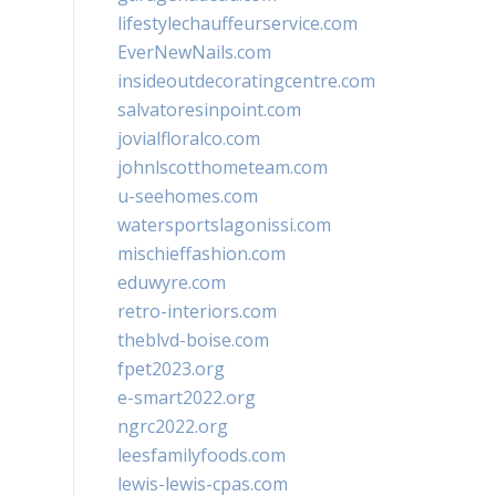
lifestylechauffeurservice.com
EverNewNails.com
insideoutdecoratingcentre.com
salvatoresinpoint.com
jovialfloralco.com
johnlscotthometeam.com
u-seehomes.com
watersportslagonissi.com
mischieffashion.com
eduwyre.com
retro-interiors.com
theblvd-boise.com
fpet2023.org
e-smart2022.org
ngrc2022.org
leesfamilyfoods.com
lewis-lewis-cpas.com