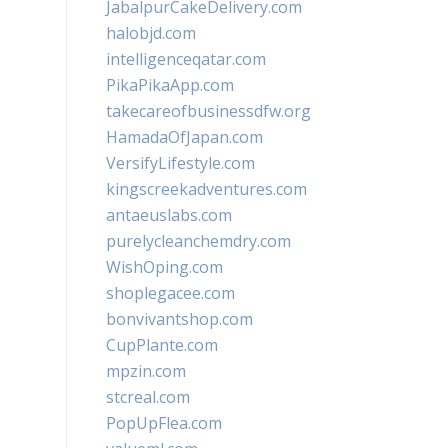
JabalpurCakeDelivery.com
halobjd.com
intelligenceqatar.com
PikaPikaApp.com
takecareofbusinessdfw.org
HamadaOfJapan.com
VersifyLifestyle.com
kingscreekadventures.com
antaeuslabs.com
purelycleanchemdry.com
WishOping.com
shoplegacee.com
bonvivantshop.com
CupPlante.com
mpzin.com
stcreal.com
PopUpFlea.com