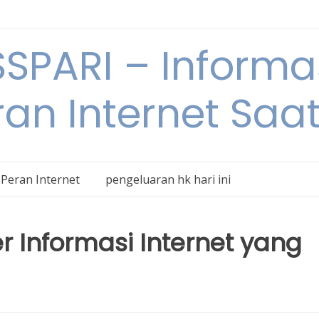
SPARI – Informa
an Internet Saat
Peran Internet
pengeluaran hk hari ini
 Informasi Internet yang