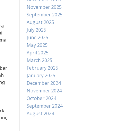
November 2025
September 2025
August 2025
ra
July 2025
ai
June 2025
ena
May 2025
April 2025
March 2025
February 2025
mber
ah
January 2025
ang
December 2024
November 2024
October 2024
September 2024
rk
August 2024
ini,