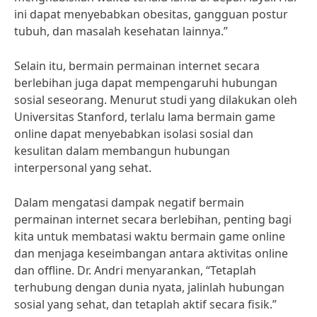
ini dapat menyebabkan obesitas, gangguan postur
tubuh, dan masalah kesehatan lainnya.”
Selain itu, bermain permainan internet secara
berlebihan juga dapat mempengaruhi hubungan
sosial seseorang. Menurut studi yang dilakukan oleh
Universitas Stanford, terlalu lama bermain game
online dapat menyebabkan isolasi sosial dan
kesulitan dalam membangun hubungan
interpersonal yang sehat.
Dalam mengatasi dampak negatif bermain
permainan internet secara berlebihan, penting bagi
kita untuk membatasi waktu bermain game online
dan menjaga keseimbangan antara aktivitas online
dan offline. Dr. Andri menyarankan, “Tetaplah
terhubung dengan dunia nyata, jalinlah hubungan
sosial yang sehat, dan tetaplah aktif secara fisik.”