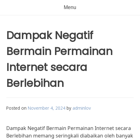
Menu
Dampak Negatif
Bermain Permainan
Internet secara
Berlebihan
Posted on
November 4, 2024
by
adminlov
Dampak Negatif Bermain Permainan Internet secara
Berlebihan memang seringkali diabaikan oleh banyak