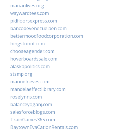
marianlives.org
waywardtees.com
pidfloorsexpress.com
bancodevenezuelaen.com
bettermoodfoodcorporation.com
hingstonnt.com
chooseagender.com
hoverboardssale.com
alaskapolitics.com
stsmp.org
manoelneves.com
mandelaeffectlibrary.com
roselynns.com
balanceyoganj.com
salesforceblogs.com
TrainGames365.com
BaytownEvaCationRentals.com