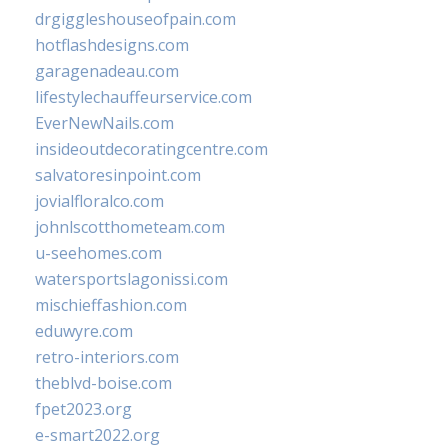
drgiggleshouseofpain.com
hotflashdesigns.com
garagenadeau.com
lifestylechauffeurservice.com
EverNewNails.com
insideoutdecoratingcentre.com
salvatoresinpoint.com
jovialfloralco.com
johnlscotthometeam.com
u-seehomes.com
watersportslagonissi.com
mischieffashion.com
eduwyre.com
retro-interiors.com
theblvd-boise.com
fpet2023.org
e-smart2022.org