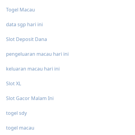
Togel Macau
data sgp hari ini
Slot Deposit Dana
pengeluaran macau hari ini
keluaran macau hari ini
Slot XL
Slot Gacor Malam Ini
togel sdy
togel macau