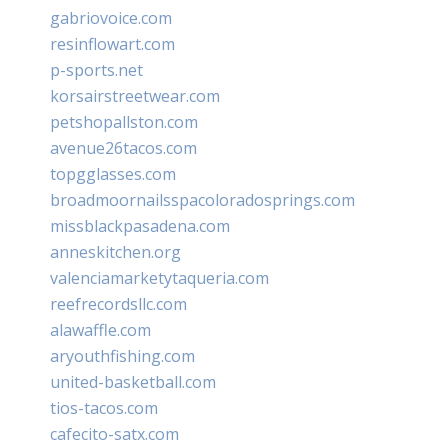
gabriovoice.com
resinflowart.com
p-sports.net
korsairstreetwear.com
petshopallston.com
avenue26tacos.com
topgglasses.com
broadmoornailsspacoloradosprings.com
missblackpasadena.com
anneskitchen.org
valenciamarketytaqueria.com
reefrecordsllc.com
alawaffle.com
aryouthfishing.com
united-basketball.com
tios-tacos.com
cafecito-satx.com