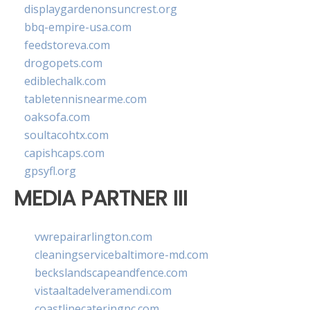
displaygardenonsuncrest.org
bbq-empire-usa.com
feedstoreva.com
drogopets.com
ediblechalk.com
tabletennisnearme.com
oaksofa.com
soultacohtx.com
capishcaps.com
gpsyfl.org
MEDIA PARTNER III
vwrepairarlington.com
cleaningservicebaltimore-md.com
beckslandscapeandfence.com
vistaaltadelveramendi.com
coastlinecateringnc.com