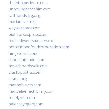
theintexperience.com
unboundedthefilm.com
catfriends-bg.org
marianlives.org
waywardtees.com
pidfloorsexpress.com
bancodevenezuelaen.com
bettermoodfoodcorporation.com
hingstonnt.com
chooseagender.com
hoverboardssale.com
alaskapolitics.com
stsmp.org
manoelneves.com
mandelaeffectlibrary.com
roselynns.com
balanceyoganj.com