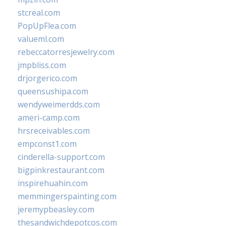
stcreal.com
PopUpFlea.com
valueml.com
rebeccatorresjewelry.com
jmpbliss.com
drjorgerico.com
queensushipa.com
wendyweimerdds.com
ameri-camp.com
hrsreceivables.com
empconst1.com
cinderella-support.com
bigpinkrestaurant.com
inspirehuahin.com
memmingerspainting.com
jeremypbeasley.com
thesandwichdepotcos.com