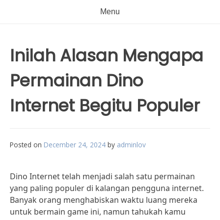
Menu
Inilah Alasan Mengapa
Permainan Dino
Internet Begitu Populer
Posted on
December 24, 2024
by
adminlov
Dino Internet telah menjadi salah satu permainan
yang paling populer di kalangan pengguna internet.
Banyak orang menghabiskan waktu luang mereka
untuk bermain game ini, namun tahukah kamu