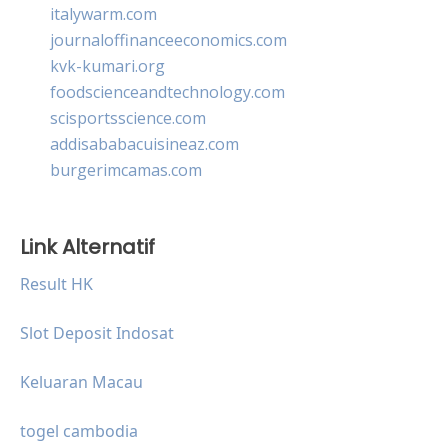
italywarm.com
journaloffinanceeconomics.com
kvk-kumari.org
foodscienceandtechnology.com
scisportsscience.com
addisababacuisineaz.com
burgerimcamas.com
Link Alternatif
Result HK
Slot Deposit Indosat
Keluaran Macau
togel cambodia