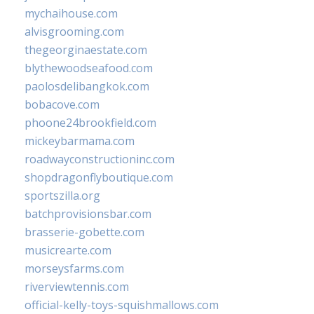
mychaihouse.com
alvisgrooming.com
thegeorginaestate.com
blythewoodseafood.com
paolosdelibangkok.com
bobacove.com
phoone24brookfield.com
mickeybarmama.com
roadwayconstructioninc.com
shopdragonflyboutique.com
sportszilla.org
batchprovisionsbar.com
brasserie-gobette.com
musicrearte.com
morseysfarms.com
riverviewtennis.com
official-kelly-toys-squishmallows.com