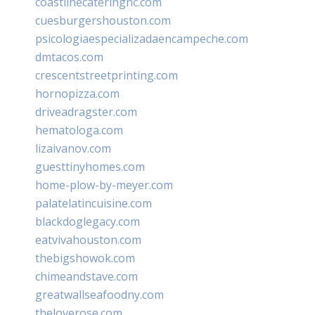
coastlinecateringnc.com
cuesburgershouston.com
psicologiaespecializadaencampeche.com
dmtacos.com
crescentstreetprinting.com
hornopizza.com
driveadragster.com
hematologa.com
lizaivanov.com
guesttinyhomes.com
home-plow-by-meyer.com
palatelatincuisine.com
blackdoglegacy.com
eatvivahouston.com
thebigshowok.com
chimeandstave.com
greatwallseafoodny.com
theloverose.com