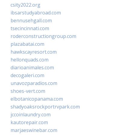
csity2022.org
ibsarstudyabroad.com
bennusehgall.com
tsecincinnati.com
roderconstructiongroup.com
plazabatai.com
hawkscayresort.com
hellonquads.com
diarioanimales.com
decogaleri.com
unavozparadios.com
shoes-vert.com
elbotanicopanama.com
shadyoaksrockportrvpark.com
jccoinlaundry.com
kautorepair.com
marjaeswinebar.com