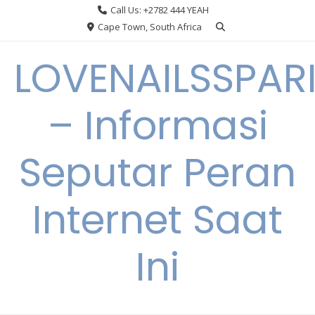
Skip
Call Us: +2782 444 YEAH
to
Cape Town, South Africa
content
LOVENAILSSPAR
– Informasi
Seputar Peran
Internet Saat
Ini