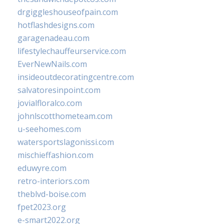
drgiggleshouseofpain.com
hotflashdesigns.com
garagenadeau.com
lifestylechauffeurservice.com
EverNewNails.com
insideoutdecoratingcentre.com
salvatoresinpoint.com
jovialfloralco.com
johnlscotthometeam.com
u-seehomes.com
watersportslagonissi.com
mischieffashion.com
eduwyre.com
retro-interiors.com
theblvd-boise.com
fpet2023.org
e-smart2022.org