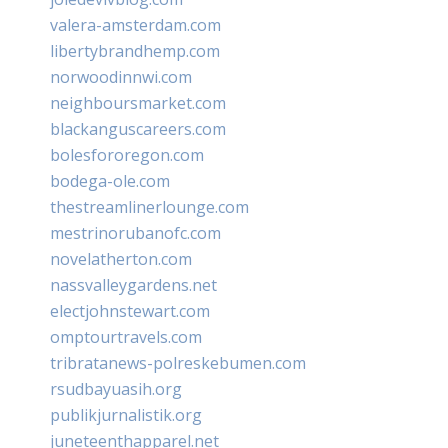
valera-amsterdam.com
libertybrandhemp.com
norwoodinnwi.com
neighboursmarket.com
blackanguscareers.com
bolesfororegon.com
bodega-ole.com
thestreamlinerlounge.com
mestrinorubanofc.com
novelatherton.com
nassvalleygardens.net
electjohnstewart.com
omptourtravels.com
tribratanews-polreskebumen.com
rsudbayuasih.org
publikjurnalistik.org
juneteenthapparel.net