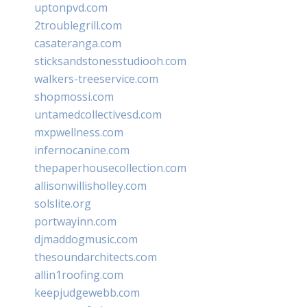
uptonpvd.com
2troublegrill.com
casateranga.com
sticksandstonesstudiooh.com
walkers-treeservice.com
shopmossi.com
untamedcollectivesd.com
mxpwellness.com
infernocanine.com
thepaperhousecollection.com
allisonwillisholley.com
solslite.org
portwayinn.com
djmaddogmusic.com
thesoundarchitects.com
allin1roofing.com
keepjudgewebb.com