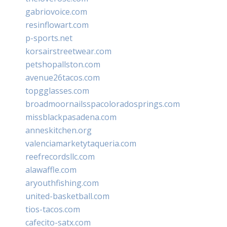
gabriovoice.com
resinflowart.com
p-sports.net
korsairstreetwear.com
petshopallston.com
avenue26tacos.com
topgglasses.com
broadmoornailsspacoloradosprings.com
missblackpasadena.com
anneskitchen.org
valenciamarketytaqueria.com
reefrecordsllc.com
alawaffle.com
aryouthfishing.com
united-basketball.com
tios-tacos.com
cafecito-satx.com