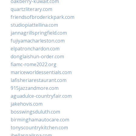
oakberry-kuwait.com
quartzliterary.com
friendsofbroderickpark.com
studiopiattellina.com
jannagrillspringfield.com
fujiyamacharleston.com
elpatronchardon.com
donglaishun-order.com
fiamc-rome2022.org
mariceworldessentials.com
lafisheriarestaurant.com
915jazzandmore.com
aguadulce-countryfair.com
jakehovis.com
bosswingsduluth.com
birminghamautocare.com
tonyscountrykitchen.com
jbellasnailspa.com