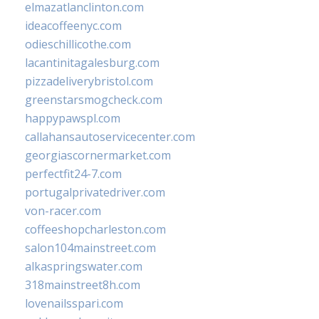
elmazatlanclinton.com
ideacoffeenyc.com
odieschillicothe.com
lacantinitagalesburg.com
pizzadeliverybristol.com
greenstarsmogcheck.com
happypawspl.com
callahansautoservicecenter.com
georgiascornermarket.com
perfectfit24-7.com
portugalprivatedriver.com
von-racer.com
coffeeshopcharleston.com
salon104mainstreet.com
alkaspringswater.com
318mainstreet8h.com
lovenailsspari.com