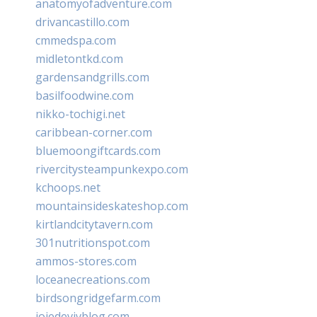
anatomyofadventure.com
drivancastillo.com
cmmedspa.com
midletontkd.com
gardensandgrills.com
basilfoodwine.com
nikko-tochigi.net
caribbean-corner.com
bluemoongiftcards.com
rivercitysteampunkexpo.com
kchoops.net
mountainsideskateshop.com
kirtlandcitytavern.com
301nutritionspot.com
ammos-stores.com
loceanecreations.com
birdsongridgefarm.com
joiedevivblog.com