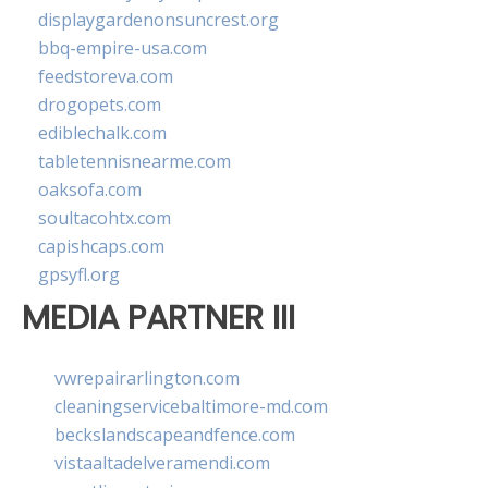
displaygardenonsuncrest.org
bbq-empire-usa.com
feedstoreva.com
drogopets.com
ediblechalk.com
tabletennisnearme.com
oaksofa.com
soultacohtx.com
capishcaps.com
gpsyfl.org
MEDIA PARTNER III
vwrepairarlington.com
cleaningservicebaltimore-md.com
beckslandscapeandfence.com
vistaaltadelveramendi.com