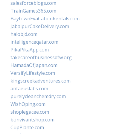
salesforceblogs.com
TrainGames365.com
BaytownEvaCationRentals.com
JabalpurCakeDelivery.com
halobjd.com
intelligenceqatar.com
PikaPikaApp.com
takecareofbusinessdfw.org
HamadaOfJapan.com
VersifyLifestyle.com
kingscreekadventures.com
antaeuslabs.com
purelycleanchemdry.com
WishOping.com
shoplegacee.com
bonvivantshop.com
CupPlante.com