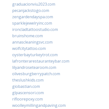
graduacionviu2023.com
pecanjackstogo.com
zengardendayspa.com
sparklejewelryinc.com
ironcladtattoostudio.com
bruinshome.com
annascleaningsvc.com
wolfcitytattoo.com
oysterbayturkeytrot.com
lafronterarestauranteybar.com
lilyandrosetearoom.com
olivesburgberrypatch.com
theslushkids.com
giobastian.com
glpascensori.com
rifloorepoxy.com
woolleymillingandpaving.com