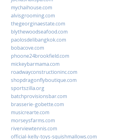
mychaihouse.com
alvisgrooming.com
thegeorginaestate.com
blythewoodseafood.com
paolosdelibangkok.com
bobacove.com
phoone24brookfield.com
mickeybarmama.com
roadwayconstructioninc.com
shopdragonflyboutique.com
sportszilla.org
batchprovisionsbar.com
brasserie-gobette.com
musicrearte.com
morseysfarms.com
riverviewtennis.com
official-kelly-toys-squishmallows.com