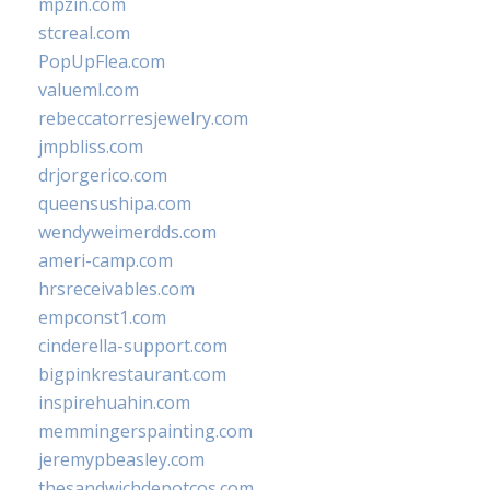
mpzin.com
stcreal.com
PopUpFlea.com
valueml.com
rebeccatorresjewelry.com
jmpbliss.com
drjorgerico.com
queensushipa.com
wendyweimerdds.com
ameri-camp.com
hrsreceivables.com
empconst1.com
cinderella-support.com
bigpinkrestaurant.com
inspirehuahin.com
memmingerspainting.com
jeremypbeasley.com
thesandwichdepotcos.com