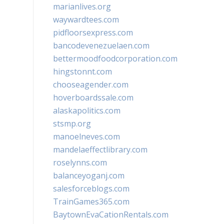
marianlives.org
waywardtees.com
pidfloorsexpress.com
bancodevenezuelaen.com
bettermoodfoodcorporation.com
hingstonnt.com
chooseagender.com
hoverboardssale.com
alaskapolitics.com
stsmp.org
manoelneves.com
mandelaeffectlibrary.com
roselynns.com
balanceyoganj.com
salesforceblogs.com
TrainGames365.com
BaytownEvaCationRentals.com