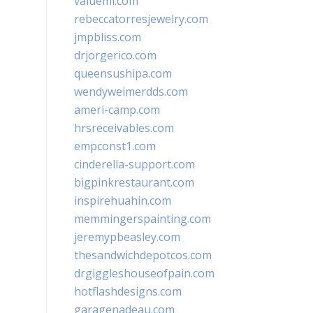
valueml.com
rebeccatorresjewelry.com
jmpbliss.com
drjorgerico.com
queensushipa.com
wendyweimerdds.com
ameri-camp.com
hrsreceivables.com
empconst1.com
cinderella-support.com
bigpinkrestaurant.com
inspirehuahin.com
memmingerspainting.com
jeremypbeasley.com
thesandwichdepotcos.com
drgiggleshouseofpain.com
hotflashdesigns.com
garagenadeau.com