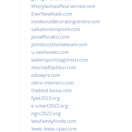
lifestylechauffeurservice.com
EverNewNails.com
insideoutdecoratingcentre.com
salvatoresinpoint.com
jovialfloralco.com
johnlscotthometeam.com
u-seehomes.com
watersportslagonissi.com
mischieffashion.com
eduwyre.com
retro-interiors.com
theblvd-boise.com
fpet2023.org
e-smart2022.org
ngrc2022.org
leesfamilyfoods.com
lewis-lewis-cpas.com