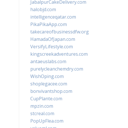
JabalpurCakeDelivery.com
halobjd.com
intelligenceqatar.com
PikaPikaApp.com
takecareofbusinessdfw.org
HamadaOfJapan.com
VersifyLifestyle.com
kingscreekadventures.com
antaeuslabs.com
purelycleanchemdry.com
WishOping.com
shoplegacee.com
bonvivantshop.com
CupPlante.com
mpzin.com
stcreal.com
PopUpFlea.com