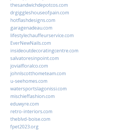
thesandwichdepotcos.com
drgiggleshouseofpain.com
hotflashdesigns.com
garagenadeau.com
lifestylechauffeurservice.com
EverNewNails.com
insideoutdecoratingcentre.com
salvatoresinpoint.com
jovialfloralco.com
johnlscotthometeam.com
u-seehomes.com
watersportslagonissi.com
mischieffashion.com
eduwyre.com
retro-interiors.com
theblvd-boise.com
fpet2023.org