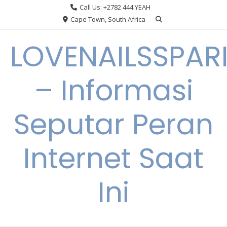
Skip
Call Us: +2782 444 YEAH
to
Cape Town, South Africa
content
LOVENAILSSPAR
– Informasi
Seputar Peran
Internet Saat
Ini