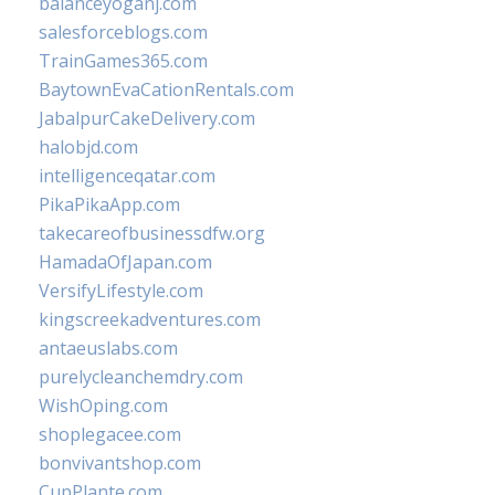
balanceyoganj.com
salesforceblogs.com
TrainGames365.com
BaytownEvaCationRentals.com
JabalpurCakeDelivery.com
halobjd.com
intelligenceqatar.com
PikaPikaApp.com
takecareofbusinessdfw.org
HamadaOfJapan.com
VersifyLifestyle.com
kingscreekadventures.com
antaeuslabs.com
purelycleanchemdry.com
WishOping.com
shoplegacee.com
bonvivantshop.com
CupPlante.com