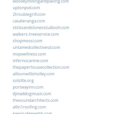
woolleymillingandpaving.com
uptonpvd.com
2troublegrill.com
casateranga.com
sticksandstonesstudiooh.com
walkers-treeservice.com
shopmossi.com
untamedcollectivesd.com
mxpwellness.com
infernocanine.com
thepaperhousecollection.com
allisonwillisholley.com
solslite.org
portwayinn.com
djmaddogmusic.com
thesoundarchitects.com
allin1roofing.com
keepjudgewebb.com