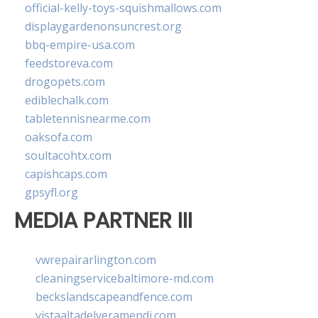
official-kelly-toys-squishmallows.com
displaygardenonsuncrest.org
bbq-empire-usa.com
feedstoreva.com
drogopets.com
ediblechalk.com
tabletennisnearme.com
oaksofa.com
soultacohtx.com
capishcaps.com
gpsyfl.org
MEDIA PARTNER III
vwrepairarlington.com
cleaningservicebaltimore-md.com
beckslandscapeandfence.com
vistaaltadelveramendi.com