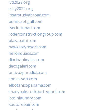
ivd2022.org
csity2022.org
ibsarstudyabroad.com
bennusehgall.com
tsecincinnati.com
roderconstructiongroup.com
plazabatai.com
hawkscayresort.com
hellonquads.com
diarioanimales.com
decogaleri.com
unavozparadios.com
shoes-vert.com
elbotanicopanama.com
shadyoaksrockportrvpark.com
jccoinlaundry.com
kautorepair.com