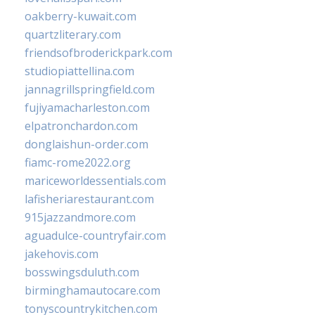
oakberry-kuwait.com
quartzliterary.com
friendsofbroderickpark.com
studiopiattellina.com
jannagrillspringfield.com
fujiyamacharleston.com
elpatronchardon.com
donglaishun-order.com
fiamc-rome2022.org
mariceworldessentials.com
lafisheriarestaurant.com
915jazzandmore.com
aguadulce-countryfair.com
jakehovis.com
bosswingsduluth.com
birminghamautocare.com
tonyscountrykitchen.com