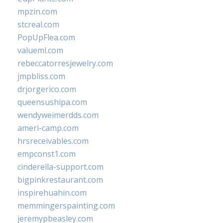
mpzin.com
stcreal.com
PopUpFlea.com
valueml.com
rebeccatorresjewelry.com
jmpbliss.com
drjorgerico.com
queensushipa.com
wendyweimerdds.com
ameri-camp.com
hrsreceivables.com
empconst1.com
cinderella-support.com
bigpinkrestaurant.com
inspirehuahin.com
memmingerspainting.com
jeremypbeasley.com