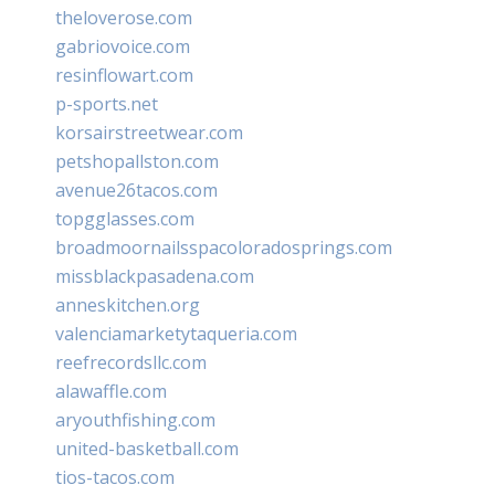
theloverose.com
gabriovoice.com
resinflowart.com
p-sports.net
korsairstreetwear.com
petshopallston.com
avenue26tacos.com
topgglasses.com
broadmoornailsspacoloradosprings.com
missblackpasadena.com
anneskitchen.org
valenciamarketytaqueria.com
reefrecordsllc.com
alawaffle.com
aryouthfishing.com
united-basketball.com
tios-tacos.com