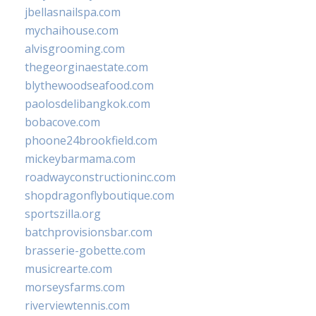
jbellasnailspa.com
mychaihouse.com
alvisgrooming.com
thegeorginaestate.com
blythewoodseafood.com
paolosdelibangkok.com
bobacove.com
phoone24brookfield.com
mickeybarmama.com
roadwayconstructioninc.com
shopdragonflyboutique.com
sportszilla.org
batchprovisionsbar.com
brasserie-gobette.com
musicrearte.com
morseysfarms.com
riverviewtennis.com