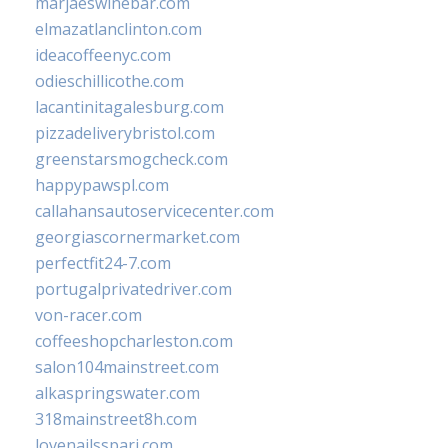
marjaeswinebar.com
elmazatlanclinton.com
ideacoffeenyc.com
odieschillicothe.com
lacantinitagalesburg.com
pizzadeliverybristol.com
greenstarsmogcheck.com
happypawspl.com
callahansautoservicecenter.com
georgiascornermarket.com
perfectfit24-7.com
portugalprivatedriver.com
von-racer.com
coffeeshopcharleston.com
salon104mainstreet.com
alkaspringswater.com
318mainstreet8h.com
lovenailsspari.com