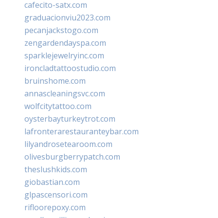
cafecito-satx.com
graduacionviu2023.com
pecanjackstogo.com
zengardendayspa.com
sparklejewelryinc.com
ironcladtattoostudio.com
bruinshome.com
annascleaningsvc.com
wolfcitytattoo.com
oysterbayturkeytrot.com
lafronterarestauranteybar.com
lilyandrosetearoom.com
olivesburgberrypatch.com
theslushkids.com
giobastian.com
glpascensori.com
rifloorepoxy.com