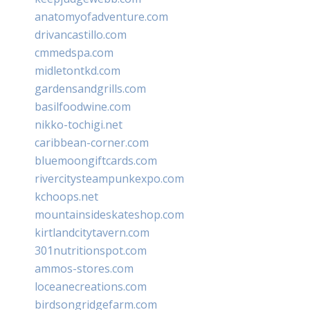
anatomyofadventure.com
drivancastillo.com
cmmedspa.com
midletontkd.com
gardensandgrills.com
basilfoodwine.com
nikko-tochigi.net
caribbean-corner.com
bluemoongiftcards.com
rivercitysteampunkexpo.com
kchoops.net
mountainsideskateshop.com
kirtlandcitytavern.com
301nutritionspot.com
ammos-stores.com
loceanecreations.com
birdsongridgefarm.com