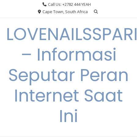
Skip
Call Us: +2782 444 YEAH
to
Cape Town, South Africa
content
LOVENAILSSPAR
– Informasi
Seputar Peran
Internet Saat
Ini