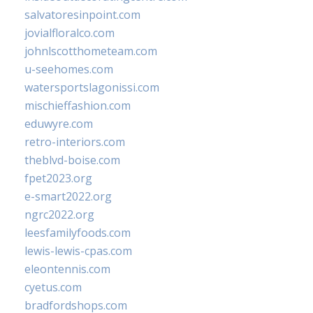
salvatoresinpoint.com
jovialfloralco.com
johnlscotthometeam.com
u-seehomes.com
watersportslagonissi.com
mischieffashion.com
eduwyre.com
retro-interiors.com
theblvd-boise.com
fpet2023.org
e-smart2022.org
ngrc2022.org
leesfamilyfoods.com
lewis-lewis-cpas.com
eleontennis.com
cyetus.com
bradfordshops.com