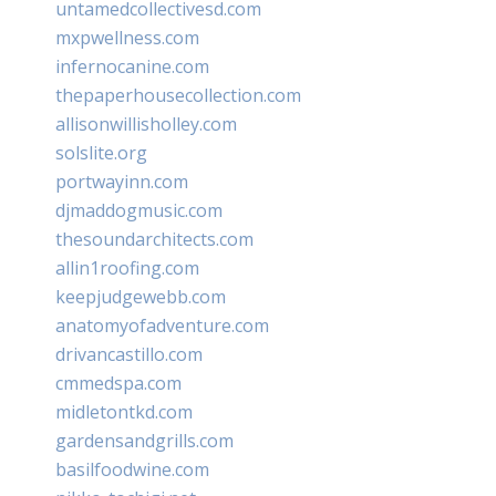
untamedcollectivesd.com
mxpwellness.com
infernocanine.com
thepaperhousecollection.com
allisonwillisholley.com
solslite.org
portwayinn.com
djmaddogmusic.com
thesoundarchitects.com
allin1roofing.com
keepjudgewebb.com
anatomyofadventure.com
drivancastillo.com
cmmedspa.com
midletontkd.com
gardensandgrills.com
basilfoodwine.com