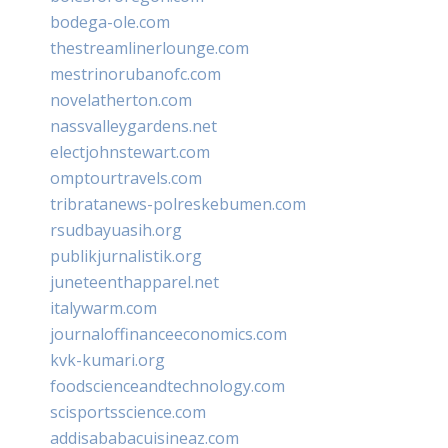
bodega-ole.com
thestreamlinerlounge.com
mestrinorubanofc.com
novelatherton.com
nassvalleygardens.net
electjohnstewart.com
omptourtravels.com
tribratanews-polreskebumen.com
rsudbayuasih.org
publikjurnalistik.org
juneteenthapparel.net
italywarm.com
journaloffinanceeconomics.com
kvk-kumari.org
foodscienceandtechnology.com
scisportsscience.com
addisababacuisineaz.com