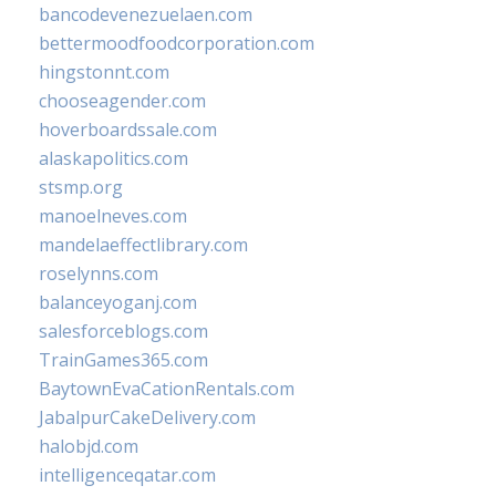
bancodevenezuelaen.com
bettermoodfoodcorporation.com
hingstonnt.com
chooseagender.com
hoverboardssale.com
alaskapolitics.com
stsmp.org
manoelneves.com
mandelaeffectlibrary.com
roselynns.com
balanceyoganj.com
salesforceblogs.com
TrainGames365.com
BaytownEvaCationRentals.com
JabalpurCakeDelivery.com
halobjd.com
intelligenceqatar.com