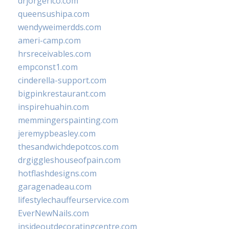
drjorgerico.com
queensushipa.com
wendyweimerdds.com
ameri-camp.com
hrsreceivables.com
empconst1.com
cinderella-support.com
bigpinkrestaurant.com
inspirehuahin.com
memmingerspainting.com
jeremypbeasley.com
thesandwichdepotcos.com
drgiggleshouseofpain.com
hotflashdesigns.com
garagenadeau.com
lifestylechauffeurservice.com
EverNewNails.com
insideoutdecoratingcentre.com