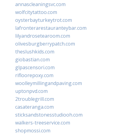
annascleaningsvc.com
wolfcitytattoo.com
oysterbayturkeytrot.com
lafronterarestauranteybar.com
lilyandrosetearoom.com
olivesburgberrypatch.com
theslushkids.com
giobastian.com
glpascensori.com
rifloorepoxy.com
woolleymillingandpaving.com
uptonpvd.com
2troublegrill.com
casateranga.com
sticksandstonesstudiooh.com
walkers-treeservice.com
shopmossi.com