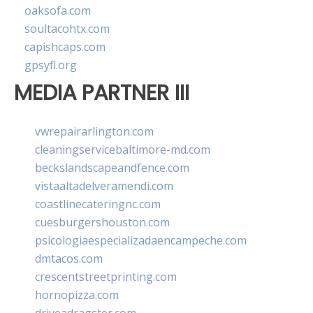
oaksofa.com
soultacohtx.com
capishcaps.com
gpsyfl.org
MEDIA PARTNER III
vwrepairarlington.com
cleaningservicebaltimore-md.com
beckslandscapeandfence.com
vistaaltadelveramendi.com
coastlinecateringnc.com
cuesburgershouston.com
psicologiaespecializadaencampeche.com
dmtacos.com
crescentstreetprinting.com
hornopizza.com
driveadragster.com