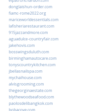
elpatronchardon.com
donglaishun-order.com
fiamc-rome2022.org
mariceworldessentials.com
lafisheriarestaurant.com
915jazzandmore.com
aguadulce-countryfair.com
jakehovis.com
bosswingsduluth.com
birminghamautocare.com
tonyscountrykitchen.com
jbellasnailspa.com
mychaihouse.com
alvisgrooming.com
thegeorginaestate.com
blythewoodseafood.com
paolosdelibangkok.com
bobacove.com