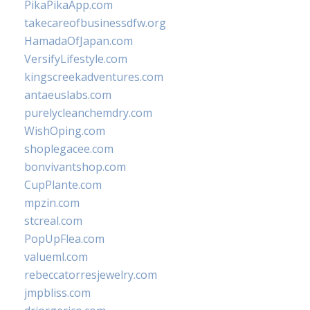
PikaPikaApp.com
takecareofbusinessdfw.org
HamadaOfJapan.com
VersifyLifestyle.com
kingscreekadventures.com
antaeuslabs.com
purelycleanchemdry.com
WishOping.com
shoplegacee.com
bonvivantshop.com
CupPlante.com
mpzin.com
stcreal.com
PopUpFlea.com
valueml.com
rebeccatorresjewelry.com
jmpbliss.com