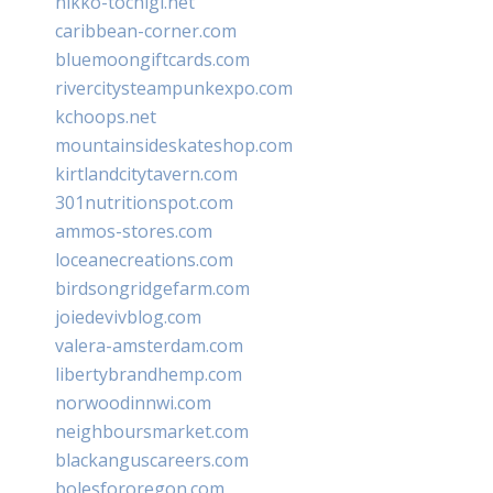
nikko-tochigi.net
caribbean-corner.com
bluemoongiftcards.com
rivercitysteampunkexpo.com
kchoops.net
mountainsideskateshop.com
kirtlandcitytavern.com
301nutritionspot.com
ammos-stores.com
loceanecreations.com
birdsongridgefarm.com
joiedevivblog.com
valera-amsterdam.com
libertybrandhemp.com
norwoodinnwi.com
neighboursmarket.com
blackanguscareers.com
bolesfororegon.com