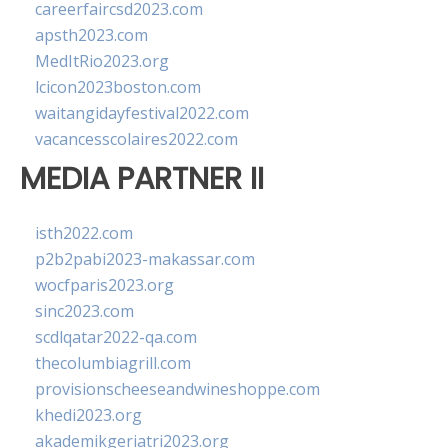
careerfaircsd2023.com
apsth2023.com
MedItRio2023.org
lcicon2023boston.com
waitangidayfestival2022.com
vacancesscolaires2022.com
MEDIA PARTNER II
isth2022.com
p2b2pabi2023-makassar.com
wocfparis2023.org
sinc2023.com
scdlqatar2022-qa.com
thecolumbiagrill.com
provisionscheeseandwineshoppe.com
khedi2023.org
akademikgeriatri2023.org