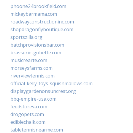
phoone24brookfield.com
mickeybarmama.com
roadwayconstructioninc.com
shopdragonflyboutique.com
sportszilla.org
batchprovisionsbar.com
brasserie-gobette.com
musicrearte.com
morseysfarms.com
riverviewtennis.com
official-kelly-toys-squishmallows.com
displaygardenonsuncrest.org
bbq-empire-usa.com
feedstoreva.com
drogopets.com
ediblechalk.com
tabletennisnearme.com