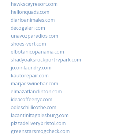
hawkscayresort.com
hellonquads.com
diarioanimales.com
decogaleri.com
unavozparadios.com
shoes-vert.com
elbotanicopanama.com
shadyoaksrockportrvpark.com
jccoinlaundry.com
kautorepair.com
marjaeswinebar.com
elmazatlanclinton.com
ideacoffeenyc.com
odieschillicothe.com
lacantinitagalesburg.com
pizzadeliverybristol.com
greenstarsmogcheck.com