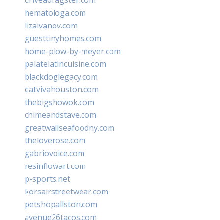
hematologa.com
lizaivanov.com
guesttinyhomes.com
home-plow-by-meyer.com
palatelatincuisine.com
blackdoglegacy.com
eatvivahouston.com
thebigshowok.com
chimeandstave.com
greatwallseafoodny.com
theloverose.com
gabriovoice.com
resinflowart.com
p-sports.net
korsairstreetwear.com
petshopallston.com
avenue26tacos.com