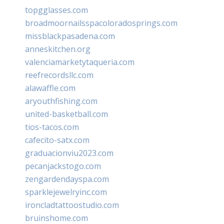
topgglasses.com
broadmoornailsspacoloradosprings.com
missblackpasadena.com
anneskitchen.org
valenciamarketytaqueria.com
reefrecordsllc.com
alawaffle.com
aryouthfishing.com
united-basketball.com
tios-tacos.com
cafecito-satx.com
graduacionviu2023.com
pecanjackstogo.com
zengardendayspa.com
sparklejewelryinc.com
ironcladtattoostudio.com
bruinshome.com