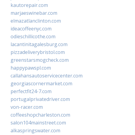
kautorepair.com
marjaeswinebar.com
elmazatlanclinton.com
ideacoffeenyc.com
odieschillicothe.com
lacantinitagalesburg.com
pizzadeliverybristol.com
greenstarsmogcheck.com
happypawspl.com
callahansautoservicecenter.com
georgiascornermarket.com
perfectfit24-7.com
portugalprivatedriver.com
von-racer.com
coffeeshopcharleston.com
salon104mainstreet.com
alkaspringswater.com