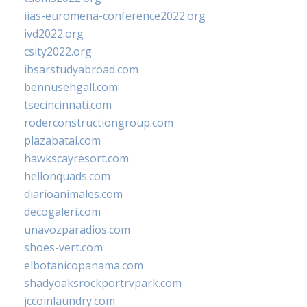
iias-euromena-conference2022.org
ivd2022.org
csity2022.org
ibsarstudyabroad.com
bennusehgall.com
tsecincinnati.com
roderconstructiongroup.com
plazabatai.com
hawkscayresort.com
hellonquads.com
diarioanimales.com
decogaleri.com
unavozparadios.com
shoes-vert.com
elbotanicopanama.com
shadyoaksrockportrvpark.com
jccoinlaundry.com