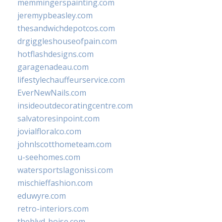
memmingerspainting.com
jeremypbeasley.com
thesandwichdepotcos.com
drgiggleshouseofpain.com
hotflashdesigns.com
garagenadeau.com
lifestylechauffeurservice.com
EverNewNails.com
insideoutdecoratingcentre.com
salvatoresinpoint.com
jovialfloralco.com
johnlscotthometeam.com
u-seehomes.com
watersportslagonissi.com
mischieffashion.com
eduwyre.com
retro-interiors.com
theblvd-boise.com