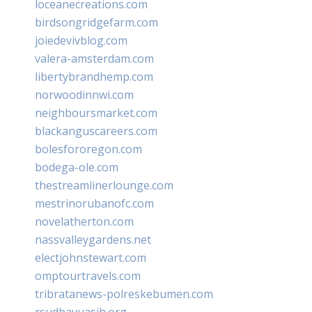
loceanecreations.com
birdsongridgefarm.com
joiedevivblog.com
valera-amsterdam.com
libertybrandhemp.com
norwoodinnwi.com
neighboursmarket.com
blackanguscareers.com
bolesfororegon.com
bodega-ole.com
thestreamlinerlounge.com
mestrinorubanofc.com
novelatherton.com
nassvalleygardens.net
electjohnstewart.com
omptourtravels.com
tribratanews-polreskebumen.com
rsudbayuasih.org