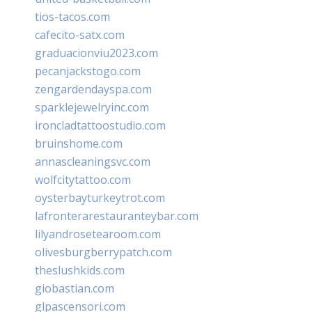
tios-tacos.com
cafecito-satx.com
graduacionviu2023.com
pecanjackstogo.com
zengardendayspa.com
sparklejewelryinc.com
ironcladtattoostudio.com
bruinshome.com
annascleaningsvc.com
wolfcitytattoo.com
oysterbayturkeytrot.com
lafronterarestauranteybar.com
lilyandrosetearoom.com
olivesburgberrypatch.com
theslushkids.com
giobastian.com
glpascensori.com