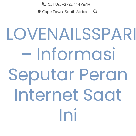
Skip
Call Us: +2782 444 YEAH
to
Cape Town, South Africa
content
LOVENAILSSPAR
– Informasi
Seputar Peran
Internet Saat
Ini