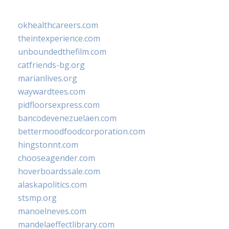
okhealthcareers.com
theintexperience.com
unboundedthefilm.com
catfriends-bg.org
marianlives.org
waywardtees.com
pidfloorsexpress.com
bancodevenezuelaen.com
bettermoodfoodcorporation.com
hingstonnt.com
chooseagender.com
hoverboardssale.com
alaskapolitics.com
stsmp.org
manoelneves.com
mandelaeffectlibrary.com