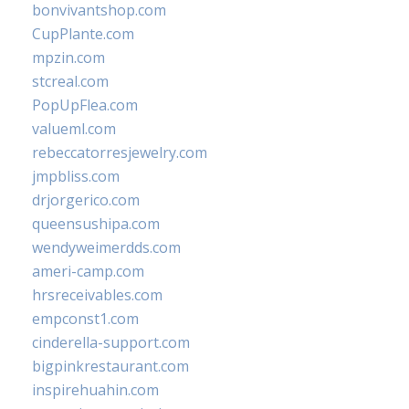
bonvivantshop.com
CupPlante.com
mpzin.com
stcreal.com
PopUpFlea.com
valueml.com
rebeccatorresjewelry.com
jmpbliss.com
drjorgerico.com
queensushipa.com
wendyweimerdds.com
ameri-camp.com
hrsreceivables.com
empconst1.com
cinderella-support.com
bigpinkrestaurant.com
inspirehuahin.com