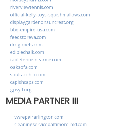
riverviewtennis.com
official-kelly-toys-squishmallows.com
displaygardenonsuncrest.org
bbq-empire-usa.com
feedstoreva.com
drogopets.com
ediblechalk.com
tabletennisnearme.com
oaksofa.com
soultacohtx.com
capishcaps.com
gpsyfl.org
MEDIA PARTNER III
vwrepairarlington.com
cleaningservicebaltimore-md.com