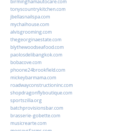
birminghamautocare.com
tonyscountrykitchen.com
jbellasnailspa.com
mychaihouse.com
alvisgrooming.com
thegeorginaestate.com
blythewoodseafood.com
paolosdelibangkok.com
bobacove.com
phoone24brookfield.com
mickeybarmama.com
roadwayconstructioninc.com
shopdragonflyboutique.com
sportszilla.org
batchprovisionsbar.com
brasserie-gobette.com
musicrearte.com
morseysfarms.com