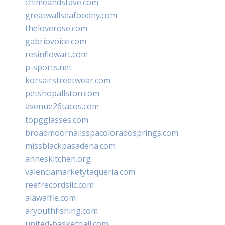
chimeandstave.com
greatwallseafoodny.com
theloverose.com
gabriovoice.com
resinflowart.com
p-sports.net
korsairstreetwear.com
petshopallston.com
avenue26tacos.com
topgglasses.com
broadmoornailsspacoloradosprings.com
missblackpasadena.com
anneskitchen.org
valenciamarketytaqueria.com
reefrecordsllc.com
alawaffle.com
aryouthfishing.com
united-basketball.com