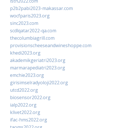
isth2022.com
p2b2pabi2023-makassar.com
wocfparis2023.org
sinc2023.com
scdlqatar2022-qa.com
thecolumbiagrill.com
provisionscheeseandwineshoppe.com
khedi2023.org
akademikgeriatri2023.org
marmarapediatri2023.org
emchie2023.org
girisimselradyoloji2022.org
utcd2022.org
biosensor2022.org
ialp2022.org
klivet2022.org
ifac-hms2022.org
taoms2022.org