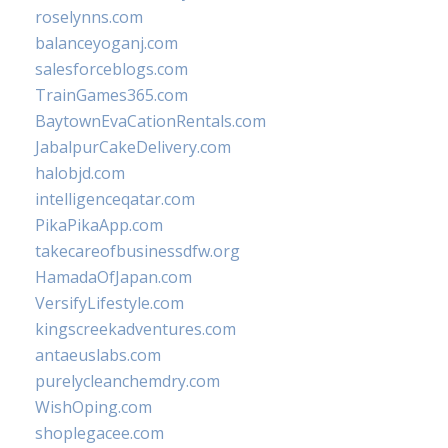
roselynns.com
balanceyoganj.com
salesforceblogs.com
TrainGames365.com
BaytownEvaCationRentals.com
JabalpurCakeDelivery.com
halobjd.com
intelligenceqatar.com
PikaPikaApp.com
takecareofbusinessdfw.org
HamadaOfJapan.com
VersifyLifestyle.com
kingscreekadventures.com
antaeuslabs.com
purelycleanchemdry.com
WishOping.com
shoplegacee.com