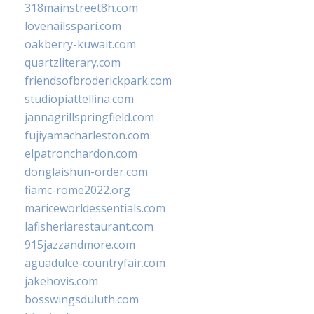
318mainstreet8h.com
lovenailsspari.com
oakberry-kuwait.com
quartzliterary.com
friendsofbroderickpark.com
studiopiattellina.com
jannagrillspringfield.com
fujiyamacharleston.com
elpatronchardon.com
donglaishun-order.com
fiamc-rome2022.org
mariceworldessentials.com
lafisheriarestaurant.com
915jazzandmore.com
aguadulce-countryfair.com
jakehovis.com
bosswingsduluth.com