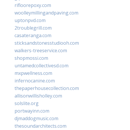
rifloorepoxy.com
woolleymillingandpaving.com
uptonpvd.com
2troublegrill.com
casateranga.com
sticksandstonesstudiooh.com
walkers-treeservice.com
shopmossi.com
untamedcollectivesd.com
mxpwellness.com
infernocanine.com
thepaperhousecollection.com
allisonwillisholley.com
solslite.org
portwayinn.com
djmaddogmusic.com
thesoundarchitects.com