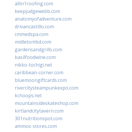
allin1roofing.com
keepjudgewebb.com
anatomyofadventure.com
drivancastillo.com
cmmedspa.com
midletontkd.com
gardensandgrills.com
basilfoodwine.com
nikko-tochigi.net
caribbean-corner.com
bluemoongiftcards.com
rivercitysteampunkexpo.com
kchoops.net
mountainsideskateshop.com
kirtlandcitytavern.com
301nutritionspot.com
ammos-stores.com