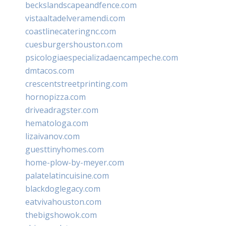
beckslandscapeandfence.com
vistaaltadelveramendi.com
coastlinecateringnc.com
cuesburgershouston.com
psicologiaespecializadaencampeche.com
dmtacos.com
crescentstreetprinting.com
hornopizza.com
driveadragster.com
hematologa.com
lizaivanov.com
guesttinyhomes.com
home-plow-by-meyer.com
palatelatincuisine.com
blackdoglegacy.com
eatvivahouston.com
thebigshowok.com