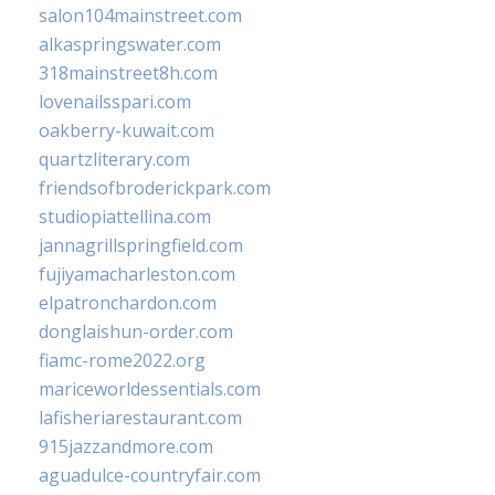
salon104mainstreet.com
alkaspringswater.com
318mainstreet8h.com
lovenailsspari.com
oakberry-kuwait.com
quartzliterary.com
friendsofbroderickpark.com
studiopiattellina.com
jannagrillspringfield.com
fujiyamacharleston.com
elpatronchardon.com
donglaishun-order.com
fiamc-rome2022.org
mariceworldessentials.com
lafisheriarestaurant.com
915jazzandmore.com
aguadulce-countryfair.com