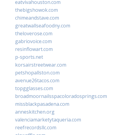
eatvivahouston.com
thebigshowok.com
chimeandstave.com
greatwallseafoodny.com
theloverose.com
gabriovoice.com
resinflowart.com
p-sports.net
korsairstreetwear.com
petshopallston.com
avenue26tacos.com
topgglasses.com
broadmoornailsspacoloradosprings.com
missblackpasadena.com
anneskitchen.org
valenciamarketytaqueria.com
reefrecordsllc.com