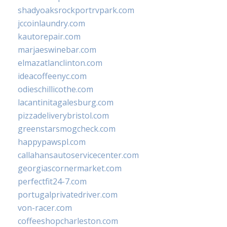
shadyoaksrockportrvpark.com
jccoinlaundry.com
kautorepair.com
marjaeswinebar.com
elmazatlanclinton.com
ideacoffeenyc.com
odieschillicothe.com
lacantinitagalesburg.com
pizzadeliverybristol.com
greenstarsmogcheck.com
happypawspl.com
callahansautoservicecenter.com
georgiascornermarket.com
perfectfit24-7.com
portugalprivatedriver.com
von-racer.com
coffeeshopcharleston.com