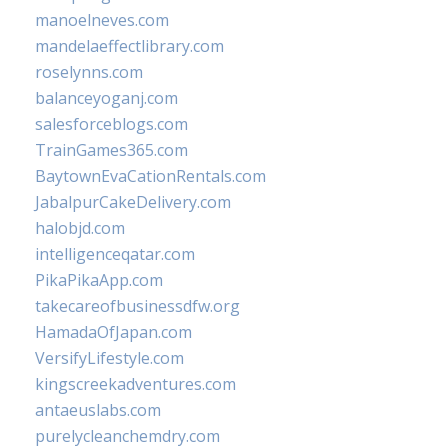
manoelneves.com
mandelaeffectlibrary.com
roselynns.com
balanceyoganj.com
salesforceblogs.com
TrainGames365.com
BaytownEvaCationRentals.com
JabalpurCakeDelivery.com
halobjd.com
intelligenceqatar.com
PikaPikaApp.com
takecareofbusinessdfw.org
HamadaOfJapan.com
VersifyLifestyle.com
kingscreekadventures.com
antaeuslabs.com
purelycleanchemdry.com