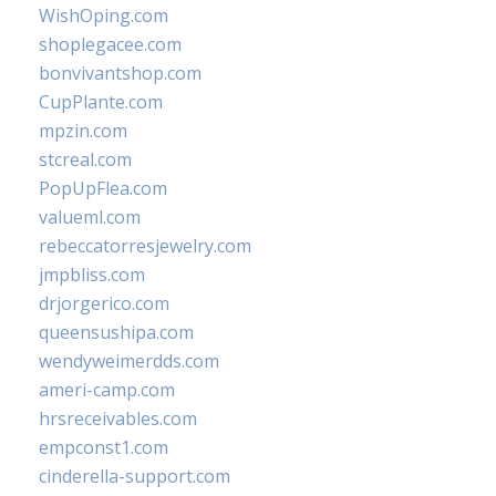
WishOping.com
shoplegacee.com
bonvivantshop.com
CupPlante.com
mpzin.com
stcreal.com
PopUpFlea.com
valueml.com
rebeccatorresjewelry.com
jmpbliss.com
drjorgerico.com
queensushipa.com
wendyweimerdds.com
ameri-camp.com
hrsreceivables.com
empconst1.com
cinderella-support.com