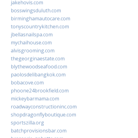
jakehovis.com
bosswingsduluth.com
birminghamautocare.com
tonyscountrykitchen.com
jbellasnailspa.com
mychaihouse.com
alvisgrooming.com
thegeorginaestate.com
blythewoodseafood.com
paolosdelibangkok.com
bobacove.com
phoone24brookfield.com
mickeybarmama.com
roadwayconstructioninc.com
shopdragonflyboutique.com
sportszilla.org
batchprovisionsbar.com