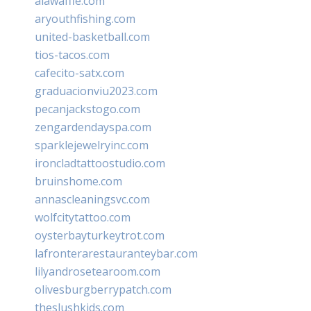
alawaffle.com
aryouthfishing.com
united-basketball.com
tios-tacos.com
cafecito-satx.com
graduacionviu2023.com
pecanjackstogo.com
zengardendayspa.com
sparklejewelryinc.com
ironcladtattoostudio.com
bruinshome.com
annascleaningsvc.com
wolfcitytattoo.com
oysterbayturkeytrot.com
lafronterarestauranteybar.com
lilyandrosetearoom.com
olivesburgberrypatch.com
theslushkids.com