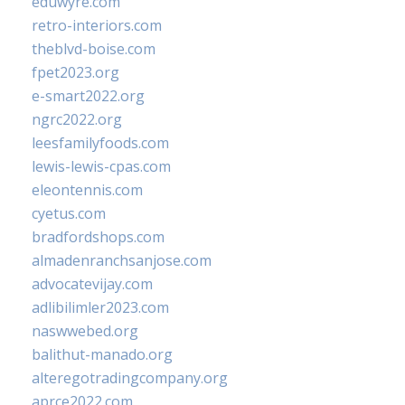
eduwyre.com
retro-interiors.com
theblvd-boise.com
fpet2023.org
e-smart2022.org
ngrc2022.org
leesfamilyfoods.com
lewis-lewis-cpas.com
eleontennis.com
cyetus.com
bradfordshops.com
almadenranchsanjose.com
advocatevijay.com
adlibilimler2023.com
naswwebed.org
balithut-manado.org
alteregotradingcompany.org
aprce2022.com