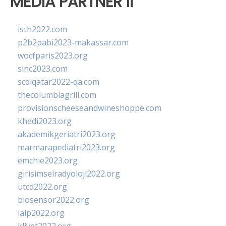
MEDIA PARTNER II
isth2022.com
p2b2pabi2023-makassar.com
wocfparis2023.org
sinc2023.com
scdlqatar2022-qa.com
thecolumbiagrill.com
provisionscheeseandwineshoppe.com
khedi2023.org
akademikgeriatri2023.org
marmarapediatri2023.org
emchie2023.org
girisimselradyoloji2022.org
utcd2022.org
biosensor2022.org
ialp2022.org