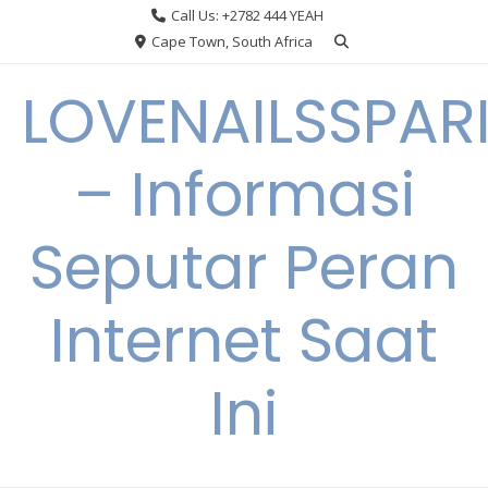
Skip
Call Us: +2782 444 YEAH
to
Cape Town, South Africa
content
LOVENAILSSPAR
– Informasi
Seputar Peran
Internet Saat
Ini