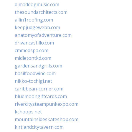
djmaddogmusic.com
thesoundarchitects.com
allin1roofing.com
keepjudgewebb.com
anatomyofadventure.com
drivancastillo.com
cmmedspa.com
midletontkd.com
gardensandgrills.com
basilfoodwine.com
nikko-tochigi.net
caribbean-corner.com
bluemoongiftcards.com
rivercitysteampunkexpo.com
kchoops.net
mountainsideskateshop.com
kirtlandcitytavern.com