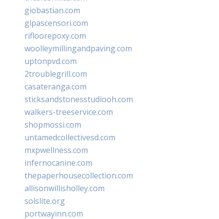
giobastian.com
glpascensori.com
rifloorepoxy.com
woolleymillingandpaving.com
uptonpvd.com
2troublegrill.com
casateranga.com
sticksandstonesstudiooh.com
walkers-treeservice.com
shopmossi.com
untamedcollectivesd.com
mxpwellness.com
infernocanine.com
thepaperhousecollection.com
allisonwillisholley.com
solslite.org
portwayinn.com