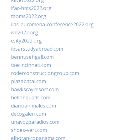
klivet2022.org
ifac-hms2022.org
taoms2022.org
iias-euromena-conference2022.org
ivd2022.org
csity2022.org
ibsarstudyabroad.com
bennusehgall.com
tsecincinnati.com
roderconstructiongroup.com
plazabatai.com
hawkscayresort.com
hellonquads.com
diarioanimales.com
decogaleri.com
unavozparadios.com
shoes-vert.com
elbotanicopanama.com