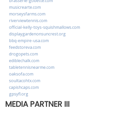
brasserie-gobette.com
musicrearte.com
morseysfarms.com
riverviewtennis.com
official-kelly-toys-squishmallows.com
displaygardenonsuncrest.org
bbq-empire-usa.com
feedstoreva.com
drogopets.com
ediblechalk.com
tabletennisnearme.com
oaksofa.com
soultacohtx.com
capishcaps.com
gpsyfl.org
MEDIA PARTNER III