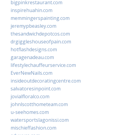
bigpinkrestaurant.com
inspirehuahin.com
memmingerspainting.com
jeremypbeasley.com
thesandwichdepotcos.com
drgiggleshouseofpain.com
hotflashdesigns.com
garagenadeau.com
lifestylechauffeurservice.com
EverNewNails.com
insideoutdecoratingcentre.com
salvatoresinpoint.com
jovialfloralco.com
johnlscotthometeam.com
u-seehomes.com
watersportslagonissi.com
mischieffashion.com