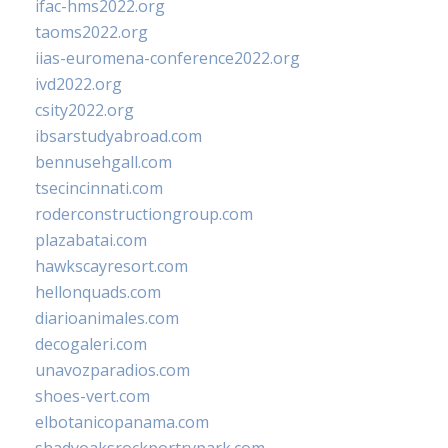
ifac-hms2022.org
taoms2022.org
iias-euromena-conference2022.org
ivd2022.org
csity2022.org
ibsarstudyabroad.com
bennusehgall.com
tsecincinnati.com
roderconstructiongroup.com
plazabatai.com
hawkscayresort.com
hellonquads.com
diarioanimales.com
decogaleri.com
unavozparadios.com
shoes-vert.com
elbotanicopanama.com