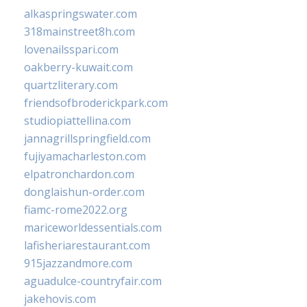
alkaspringswater.com
318mainstreet8h.com
lovenailsspari.com
oakberry-kuwait.com
quartzliterary.com
friendsofbroderickpark.com
studiopiattellina.com
jannagrillspringfield.com
fujiyamacharleston.com
elpatronchardon.com
donglaishun-order.com
fiamc-rome2022.org
mariceworldessentials.com
lafisheriarestaurant.com
915jazzandmore.com
aguadulce-countryfair.com
jakehovis.com