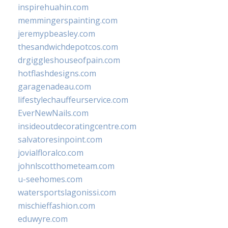
inspirehuahin.com
memmingerspainting.com
jeremypbeasley.com
thesandwichdepotcos.com
drgiggleshouseofpain.com
hotflashdesigns.com
garagenadeau.com
lifestylechauffeurservice.com
EverNewNails.com
insideoutdecoratingcentre.com
salvatoresinpoint.com
jovialfloralco.com
johnlscotthometeam.com
u-seehomes.com
watersportslagonissi.com
mischieffashion.com
eduwyre.com