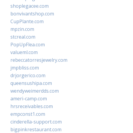
shoplegacee.com
bonvivantshop.com
CupPlante.com
mpzin.com
stcreal.com
PopUpFlea.com
valueml.com
rebeccatorresjewelry.com
jmpbliss.com
drjorgerico.com
queensushipa.com
wendyweimerdds.com
ameri-camp.com
hrsreceivables.com
empconst1.com
cinderella-support.com
bigpinkrestaurant.com