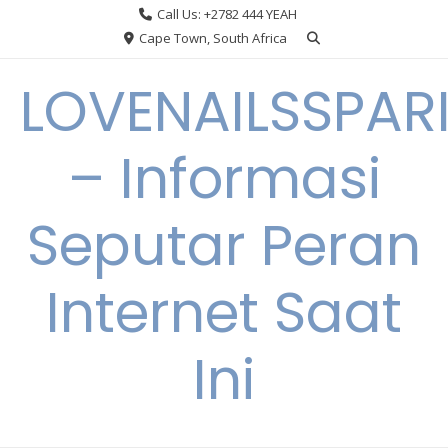
Skip
Call Us: +2782 444 YEAH
to
Cape Town, South Africa
content
LOVENAILSSPAR
– Informasi
Seputar Peran
Internet Saat
Ini