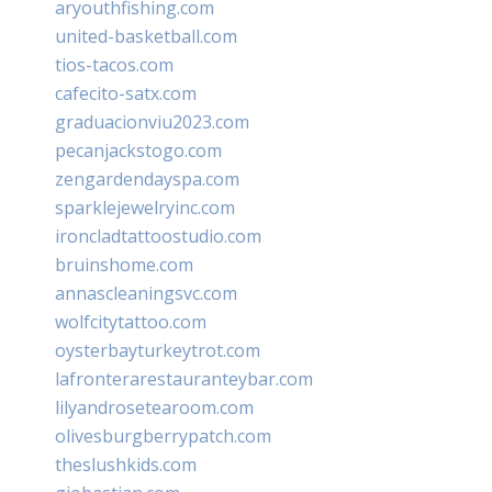
aryouthfishing.com
united-basketball.com
tios-tacos.com
cafecito-satx.com
graduacionviu2023.com
pecanjackstogo.com
zengardendayspa.com
sparklejewelryinc.com
ironcladtattoostudio.com
bruinshome.com
annascleaningsvc.com
wolfcitytattoo.com
oysterbayturkeytrot.com
lafronterarestauranteybar.com
lilyandrosetearoom.com
olivesburgberrypatch.com
theslushkids.com