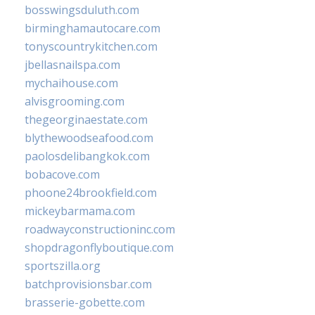
bosswingsduluth.com
birminghamautocare.com
tonyscountrykitchen.com
jbellasnailspa.com
mychaihouse.com
alvisgrooming.com
thegeorginaestate.com
blythewoodseafood.com
paolosdelibangkok.com
bobacove.com
phoone24brookfield.com
mickeybarmama.com
roadwayconstructioninc.com
shopdragonflyboutique.com
sportszilla.org
batchprovisionsbar.com
brasserie-gobette.com