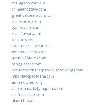
thebigshowok.com
chimeandstave.com
greatwallseafoodny.com
theloverose.com
gabriovoice.com
resinflowart.com
p-sports.net
korsairstreetwear.com
petshopallston.com
avenue26tacos.com
topgglasses.com
broadmoornailsspacoloradosprings.com
missblackpasadena.com
anneskitchen.org
valenciamarketytaqueria.com
reefrecordsllc.com
alawaffle.com