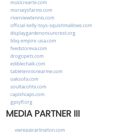
musicrearte.com
morseysfarms.com
riverviewtennis.com
official-kelly-toys-squishmallows.com
displaygardenonsuncrest.org
bbq-empire-usa.com
feedstoreva.com
drogopets.com
ediblechalk.com
tabletennisnearme.com
oaksofa.com
soultacohtx.com
capishcaps.com
gpsyfl.org
MEDIA PARTNER III
vwrepairarlington.com