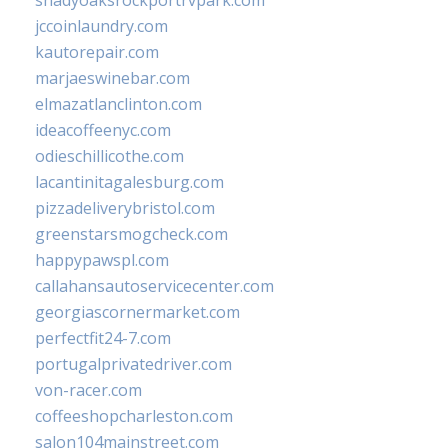
shadyoaksrockportrvpark.com
jccoinlaundry.com
kautorepair.com
marjaeswinebar.com
elmazatlanclinton.com
ideacoffeenyc.com
odieschillicothe.com
lacantinitagalesburg.com
pizzadeliverybristol.com
greenstarsmogcheck.com
happypawspl.com
callahansautoservicecenter.com
georgiascornermarket.com
perfectfit24-7.com
portugalprivatedriver.com
von-racer.com
coffeeshopcharleston.com
salon104mainstreet.com