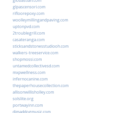
giobastian.com
glpascensori.com
rifloorepoxy.com
woolleymillingandpaving.com
uptonpvd.com
2troublegrill.com
casateranga.com
sticksandstonesstudiooh.com
walkers-treeservice.com
shopmossi.com
untamedcollectivesd.com
mxpwellness.com
infernocanine.com
thepaperhousecollection.com
allisonwillisholley.com
solslite.org
portwayinn.com
djmaddogmusic.com