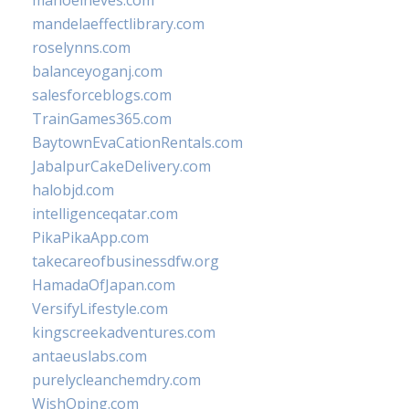
manoelneves.com
mandelaeffectlibrary.com
roselynns.com
balanceyoganj.com
salesforceblogs.com
TrainGames365.com
BaytownEvaCationRentals.com
JabalpurCakeDelivery.com
halobjd.com
intelligenceqatar.com
PikaPikaApp.com
takecareofbusinessdfw.org
HamadaOfJapan.com
VersifyLifestyle.com
kingscreekadventures.com
antaeuslabs.com
purelycleanchemdry.com
WishOping.com