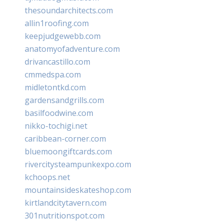
thesoundarchitects.com
allin1roofing.com
keepjudgewebb.com
anatomyofadventure.com
drivancastillo.com
cmmedspa.com
midletontkd.com
gardensandgrills.com
basilfoodwine.com
nikko-tochigi.net
caribbean-corner.com
bluemoongiftcards.com
rivercitysteampunkexpo.com
kchoops.net
mountainsideskateshop.com
kirtlandcitytavern.com
301nutritionspot.com