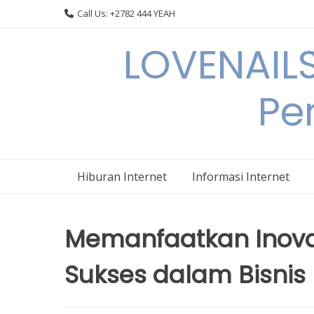
Skip
Call Us: +2782 444 YEAH
to
content
LOVENAILS
Per
Hiburan Internet
Informasi Internet
Memanfaatkan Inovas
Sukses dalam Bisnis