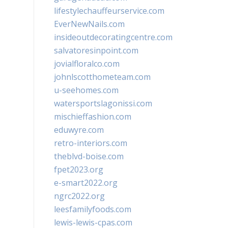
lifestylechauffeurservice.com
EverNewNails.com
insideoutdecoratingcentre.com
salvatoresinpoint.com
jovialfloralco.com
johnlscotthometeam.com
u-seehomes.com
watersportslagonissi.com
mischieffashion.com
eduwyre.com
retro-interiors.com
theblvd-boise.com
fpet2023.org
e-smart2022.org
ngrc2022.org
leesfamilyfoods.com
lewis-lewis-cpas.com