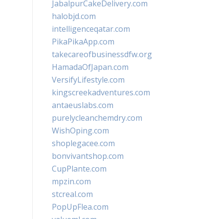
JabalpurCakeDelivery.com
halobjd.com
intelligenceqatar.com
PikaPikaApp.com
takecareofbusinessdfw.org
HamadaOfJapan.com
VersifyLifestyle.com
kingscreekadventures.com
antaeuslabs.com
purelycleanchemdry.com
WishOping.com
shoplegacee.com
bonvivantshop.com
CupPlante.com
mpzin.com
stcreal.com
PopUpFlea.com