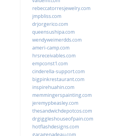
valueml.com
rebeccatorresjewelry.com
jmpbliss.com
drjorgerico.com
queensushipa.com
wendyweimerdds.com
ameri-camp.com
hrsreceivables.com
empconst1.com
cinderella-support.com
bigpinkrestaurant.com
inspirehuahin.com
memmingerspainting.com
jeremypbeasley.com
thesandwichdepotcos.com
drgiggleshouseofpain.com
hotflashdesigns.com
garagenadeau.com