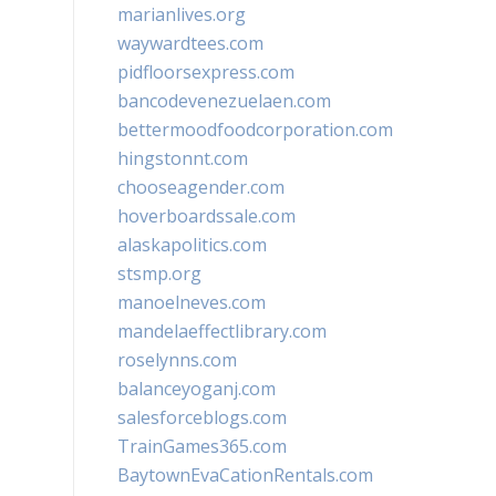
marianlives.org
waywardtees.com
pidfloorsexpress.com
bancodevenezuelaen.com
bettermoodfoodcorporation.com
hingstonnt.com
chooseagender.com
hoverboardssale.com
alaskapolitics.com
stsmp.org
manoelneves.com
mandelaeffectlibrary.com
roselynns.com
balanceyoganj.com
salesforceblogs.com
TrainGames365.com
BaytownEvaCationRentals.com