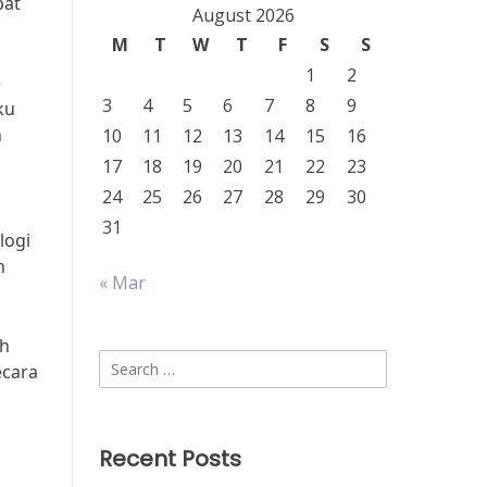
pat
August 2026
M
T
W
T
F
S
S
1
2
e
3
4
5
6
7
8
9
ku
n
10
11
12
13
14
15
16
17
18
19
20
21
22
23
24
25
26
27
28
29
30
31
logi
n
« Mar
ah
Search
ecara
for:
Recent Posts