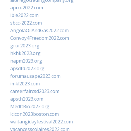
alteregotradingcompany.org
aprce2022.com
ibie2022.com
sbcc-2022.com
AngolaOilAndGas2022.com
Convoy4Freedom2022.com
grur2023.org
hkhk2023.org
napm2023.org
apsdfd2023.org
forumausape2023.com
imkl2023.com
careerfaircsd2023.com
apsth2023.com
MedItRio2023.org
lcicon2023boston.com
waitangidayfestival2022.com
vacancesscolaires2022.com