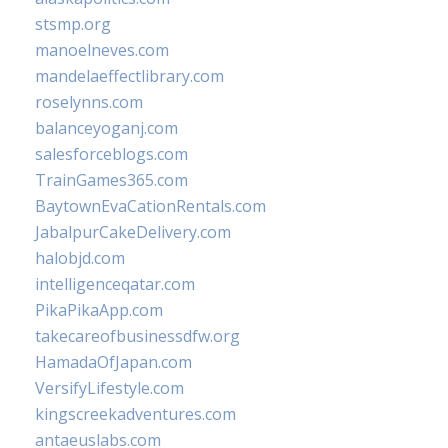
stsmp.org
manoelneves.com
mandelaeffectlibrary.com
roselynns.com
balanceyoganj.com
salesforceblogs.com
TrainGames365.com
BaytownEvaCationRentals.com
JabalpurCakeDelivery.com
halobjd.com
intelligenceqatar.com
PikaPikaApp.com
takecareofbusinessdfw.org
HamadaOfJapan.com
VersifyLifestyle.com
kingscreekadventures.com
antaeuslabs.com