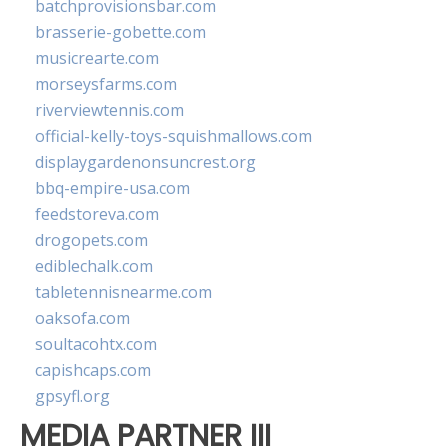
batchprovisionsbar.com
brasserie-gobette.com
musicrearte.com
morseysfarms.com
riverviewtennis.com
official-kelly-toys-squishmallows.com
displaygardenonsuncrest.org
bbq-empire-usa.com
feedstoreva.com
drogopets.com
ediblechalk.com
tabletennisnearme.com
oaksofa.com
soultacohtx.com
capishcaps.com
gpsyfl.org
MEDIA PARTNER III