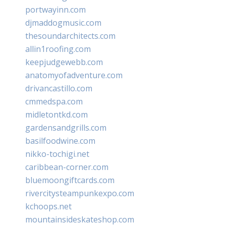
portwayinn.com
djmaddogmusic.com
thesoundarchitects.com
allin1roofing.com
keepjudgewebb.com
anatomyofadventure.com
drivancastillo.com
cmmedspa.com
midletontkd.com
gardensandgrills.com
basilfoodwine.com
nikko-tochigi.net
caribbean-corner.com
bluemoongiftcards.com
rivercitysteampunkexpo.com
kchoops.net
mountainsideskateshop.com