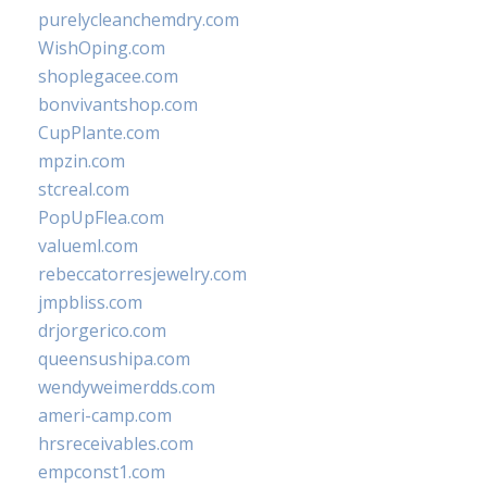
purelycleanchemdry.com
WishOping.com
shoplegacee.com
bonvivantshop.com
CupPlante.com
mpzin.com
stcreal.com
PopUpFlea.com
valueml.com
rebeccatorresjewelry.com
jmpbliss.com
drjorgerico.com
queensushipa.com
wendyweimerdds.com
ameri-camp.com
hrsreceivables.com
empconst1.com