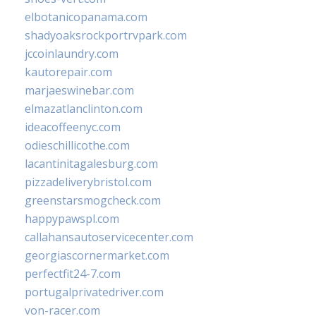
elbotanicopanama.com
shadyoaksrockportrvpark.com
jccoinlaundry.com
kautorepair.com
marjaeswinebar.com
elmazatlanclinton.com
ideacoffeenyc.com
odieschillicothe.com
lacantinitagalesburg.com
pizzadeliverybristol.com
greenstarsmogcheck.com
happypawspl.com
callahansautoservicecenter.com
georgiascornermarket.com
perfectfit24-7.com
portugalprivatedriver.com
von-racer.com