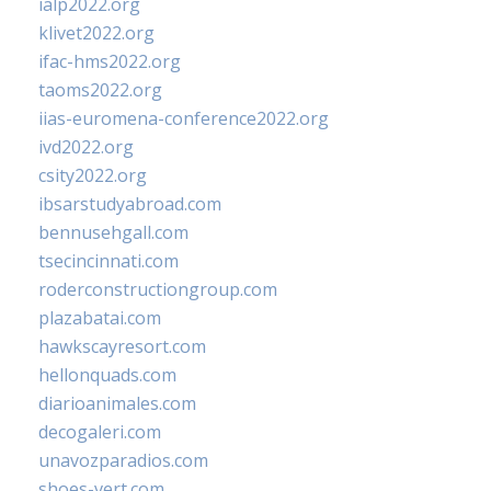
ialp2022.org
klivet2022.org
ifac-hms2022.org
taoms2022.org
iias-euromena-conference2022.org
ivd2022.org
csity2022.org
ibsarstudyabroad.com
bennusehgall.com
tsecincinnati.com
roderconstructiongroup.com
plazabatai.com
hawkscayresort.com
hellonquads.com
diarioanimales.com
decogaleri.com
unavozparadios.com
shoes-vert.com