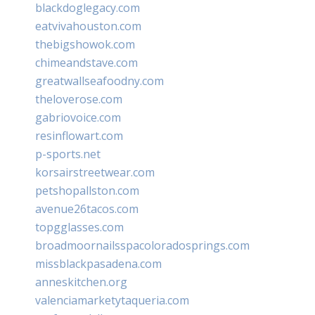
blackdoglegacy.com
eatvivahouston.com
thebigshowok.com
chimeandstave.com
greatwallseafoodny.com
theloverose.com
gabriovoice.com
resinflowart.com
p-sports.net
korsairstreetwear.com
petshopallston.com
avenue26tacos.com
topgglasses.com
broadmoornailsspacoloradosprings.com
missblackpasadena.com
anneskitchen.org
valenciamarketytaqueria.com