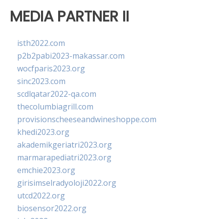
MEDIA PARTNER II
isth2022.com
p2b2pabi2023-makassar.com
wocfparis2023.org
sinc2023.com
scdlqatar2022-qa.com
thecolumbiagrill.com
provisionscheeseandwineshoppe.com
khedi2023.org
akademikgeriatri2023.org
marmarapediatri2023.org
emchie2023.org
girisimselradyoloji2022.org
utcd2022.org
biosensor2022.org