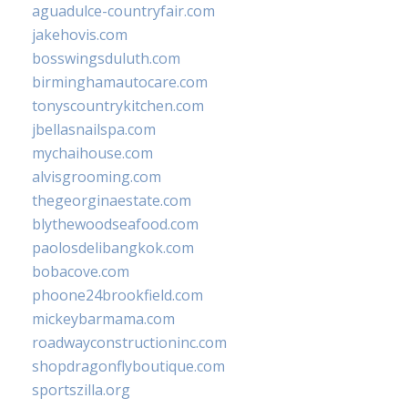
aguadulce-countryfair.com
jakehovis.com
bosswingsduluth.com
birminghamautocare.com
tonyscountrykitchen.com
jbellasnailspa.com
mychaihouse.com
alvisgrooming.com
thegeorginaestate.com
blythewoodseafood.com
paolosdelibangkok.com
bobacove.com
phoone24brookfield.com
mickeybarmama.com
roadwayconstructioninc.com
shopdragonflyboutique.com
sportszilla.org