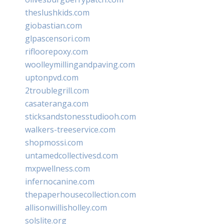
theslushkids.com
giobastian.com
glpascensori.com
rifloorepoxy.com
woolleymillingandpaving.com
uptonpvd.com
2troublegrill.com
casateranga.com
sticksandstonesstudiooh.com
walkers-treeservice.com
shopmossi.com
untamedcollectivesd.com
mxpwellness.com
infernocanine.com
thepaperhousecollection.com
allisonwillisholley.com
solslite.org