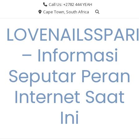
Skip
Call Us: +2782 444 YEAH
to
Cape Town, South Africa
content
LOVENAILSSPAR
– Informasi
Seputar Peran
Internet Saat
Ini