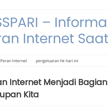
SPARI – Informa
an Internet Saat
Peran Internet
pengeluaran hk hari ini
 Internet Menjadi Bagian
upan Kita