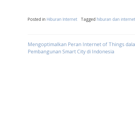
Posted in
Hiburan Internet
Tagged
hiburan dan interne
Post
Mengoptimalkan Peran Internet of Things dal
Pembangunan Smart City di Indonesia
navigation