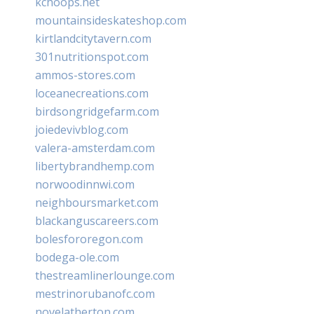
kchoops.net
mountainsideskateshop.com
kirtlandcitytavern.com
301nutritionspot.com
ammos-stores.com
loceanecreations.com
birdsongridgefarm.com
joiedevivblog.com
valera-amsterdam.com
libertybrandhemp.com
norwoodinnwi.com
neighboursmarket.com
blackanguscareers.com
bolesfororegon.com
bodega-ole.com
thestreamlinerlounge.com
mestrinorubanofc.com
novelatherton.com