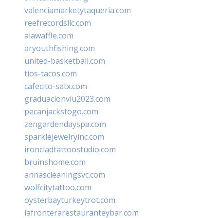
valenciamarketytaqueria.com
reefrecordsllc.com
alawaffle.com
aryouthfishing.com
united-basketball.com
tios-tacos.com
cafecito-satx.com
graduacionviu2023.com
pecanjackstogo.com
zengardendayspa.com
sparklejewelryinc.com
ironcladtattoostudio.com
bruinshome.com
annascleaningsvc.com
wolfcitytattoo.com
oysterbayturkeytrot.com
lafronterarestauranteybar.com