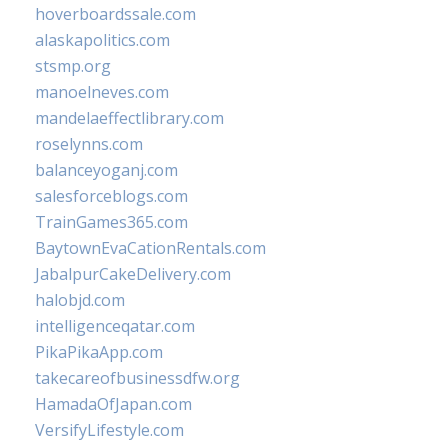
hoverboardssale.com
alaskapolitics.com
stsmp.org
manoelneves.com
mandelaeffectlibrary.com
roselynns.com
balanceyoganj.com
salesforceblogs.com
TrainGames365.com
BaytownEvaCationRentals.com
JabalpurCakeDelivery.com
halobjd.com
intelligenceqatar.com
PikaPikaApp.com
takecareofbusinessdfw.org
HamadaOfJapan.com
VersifyLifestyle.com