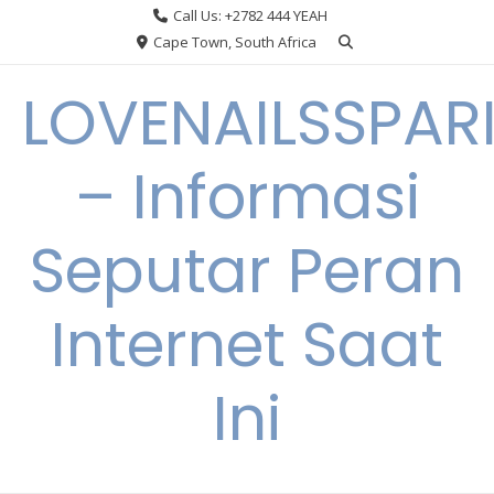
Skip
Call Us: +2782 444 YEAH
to
Cape Town, South Africa
content
LOVENAILSSPAR
– Informasi
Seputar Peran
Internet Saat
Ini