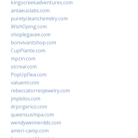
kingscreekadventures.com
antaeuslabs.com
purelycleanchemdry.com
WishOping.com
shoplegacee.com
bonvivantshop.com
CupPlante.com
mpzin.com
stcreal.com
PopUpFlea.com
valueml.com
rebeccatorresjewelry.com
jmpbliss.com
drjorgerico.com
queensushipa.com
wendyweimerdds.com
ameri-camp.com