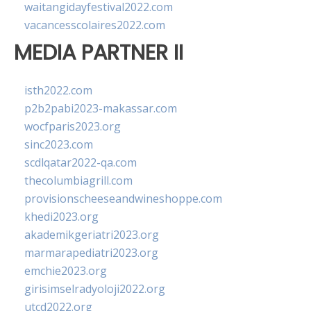
waitangidayfestival2022.com
vacancesscolaires2022.com
MEDIA PARTNER II
isth2022.com
p2b2pabi2023-makassar.com
wocfparis2023.org
sinc2023.com
scdlqatar2022-qa.com
thecolumbiagrill.com
provisionscheeseandwineshoppe.com
khedi2023.org
akademikgeriatri2023.org
marmarapediatri2023.org
emchie2023.org
girisimselradyoloji2022.org
utcd2022.org