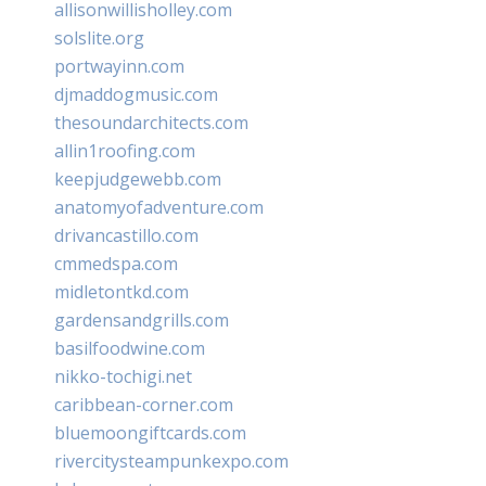
allisonwillisholley.com
solslite.org
portwayinn.com
djmaddogmusic.com
thesoundarchitects.com
allin1roofing.com
keepjudgewebb.com
anatomyofadventure.com
drivancastillo.com
cmmedspa.com
midletontkd.com
gardensandgrills.com
basilfoodwine.com
nikko-tochigi.net
caribbean-corner.com
bluemoongiftcards.com
rivercitysteampunkexpo.com