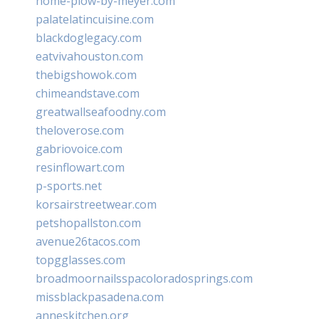
home-plow-by-meyer.com
palatelatincuisine.com
blackdoglegacy.com
eatvivahouston.com
thebigshowok.com
chimeandstave.com
greatwallseafoodny.com
theloverose.com
gabriovoice.com
resinflowart.com
p-sports.net
korsairstreetwear.com
petshopallston.com
avenue26tacos.com
topgglasses.com
broadmoornailsspacoloradosprings.com
missblackpasadena.com
anneskitchen.org