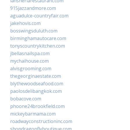
lafisheriarestaurant.com
915jazzandmore.com
aguadulce-countryfair.com
jakehovis.com
bosswingsduluth.com
birminghamautocare.com
tonyscountrykitchen.com
jbellasnailspa.com
mychaihouse.com
alvisgrooming.com
thegeorginaestate.com
blythewoodseafood.com
paolosdelibangkok.com
bobacove.com
phoone24brookfield.com
mickeybarmama.com
roadwayconstructioninc.com
shopdragonflyboutique.com