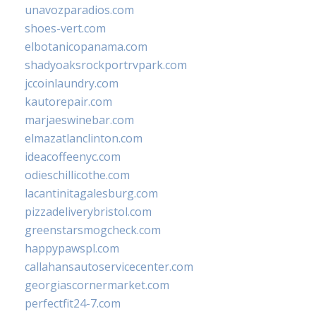
unavozparadios.com
shoes-vert.com
elbotanicopanama.com
shadyoaksrockportrvpark.com
jccoinlaundry.com
kautorepair.com
marjaeswinebar.com
elmazatlanclinton.com
ideacoffeenyc.com
odieschillicothe.com
lacantinitagalesburg.com
pizzadeliverybristol.com
greenstarsmogcheck.com
happypawspl.com
callahansautoservicecenter.com
georgiascornermarket.com
perfectfit24-7.com