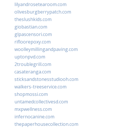
lilyandrosetearoom.com
olivesburgberrypatch.com
theslushkids.com
giobastian.com
glpascensori.com
rifloorepoxy.com
woolleymillingandpaving.com
uptonpvd.com
2troublegrill.com
casateranga.com
sticksandstonesstudiooh.com
walkers-treeservice.com
shopmossi.com
untamedcollectivesd.com
mxpwellness.com
infernocanine.com
thepaperhousecollection.com