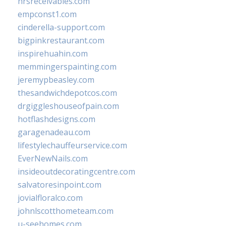
hrsreceivables.com
empconst1.com
cinderella-support.com
bigpinkrestaurant.com
inspirehuahin.com
memmingerspainting.com
jeremypbeasley.com
thesandwichdepotcos.com
drgiggleshouseofpain.com
hotflashdesigns.com
garagenadeau.com
lifestylechauffeurservice.com
EverNewNails.com
insideoutdecoratingcentre.com
salvatoresinpoint.com
jovialfloralco.com
johnlscotthometeam.com
u-seehomes.com