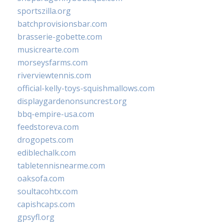
sportszilla.org
batchprovisionsbar.com
brasserie-gobette.com
musicrearte.com
morseysfarms.com
riverviewtennis.com
official-kelly-toys-squishmallows.com
displaygardenonsuncrest.org
bbq-empire-usa.com
feedstoreva.com
drogopets.com
ediblechalk.com
tabletennisnearme.com
oaksofa.com
soultacohtx.com
capishcaps.com
gpsyfl.org