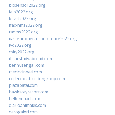
biosensor2022.org
ialp2022.org
klivet2022.org
ifac-hms2022.org
taoms2022.org
iias-euromena-conference2022.org
ivd2022.org
csity2022.org
ibsarstudyabroad.com
bennusehgall.com
tsecincinnati.com
roderconstructiongroup.com
plazabatai.com
hawkscayresort.com
hellonquads.com
diarioanimales.com
decogaleri.com