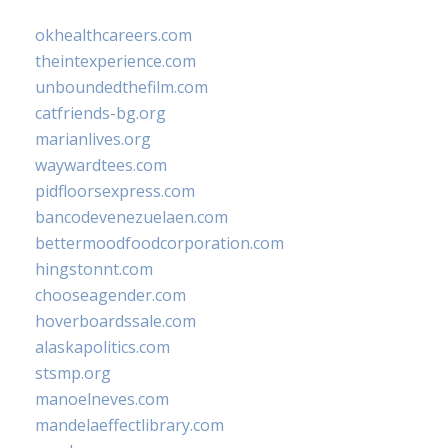
okhealthcareers.com
theintexperience.com
unboundedthefilm.com
catfriends-bg.org
marianlives.org
waywardtees.com
pidfloorsexpress.com
bancodevenezuelaen.com
bettermoodfoodcorporation.com
hingstonnt.com
chooseagender.com
hoverboardssale.com
alaskapolitics.com
stsmp.org
manoelneves.com
mandelaeffectlibrary.com