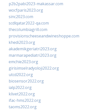
p2b2pabi2023-makassar.com
wocfparis2023.org
sinc2023.com
scdlqatar2022-qa.com
thecolumbiagrill.com
provisionscheeseandwineshoppe.com
khedi2023.org
akademikgeriatri2023.org
marmarapediatri2023.org
emchie2023.org
girisimselradyoloji2022.org
utcd2022.org
biosensor2022.org
ialp2022.org
klivet2022.org
ifac-hms2022.org
taoms2022.org