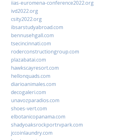
iias-euromena-conference2022.org
ivd2022.org
csity2022.org
ibsarstudyabroad.com
bennusehgall.com
tsecincinnati.com
roderconstructiongroup.com
plazabatai.com
hawkscayresort.com
hellonquads.com
diarioanimales.com
decogaleri.com
unavozparadios.com
shoes-vert.com
elbotanicopanama.com
shadyoaksrockportrvpark.com
jccoinlaundry.com