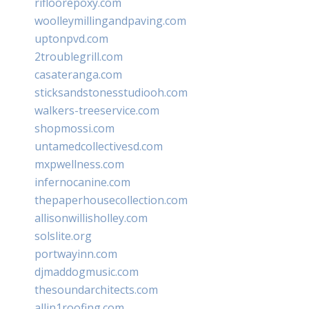
rifloorepoxy.com
woolleymillingandpaving.com
uptonpvd.com
2troublegrill.com
casateranga.com
sticksandstonesstudiooh.com
walkers-treeservice.com
shopmossi.com
untamedcollectivesd.com
mxpwellness.com
infernocanine.com
thepaperhousecollection.com
allisonwillisholley.com
solslite.org
portwayinn.com
djmaddogmusic.com
thesoundarchitects.com
allin1roofing.com