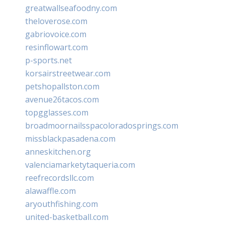
greatwallseafoodny.com
theloverose.com
gabriovoice.com
resinflowart.com
p-sports.net
korsairstreetwear.com
petshopallston.com
avenue26tacos.com
topgglasses.com
broadmoornailsspacoloradosprings.com
missblackpasadena.com
anneskitchen.org
valenciamarketytaqueria.com
reefrecordsllc.com
alawaffle.com
aryouthfishing.com
united-basketball.com