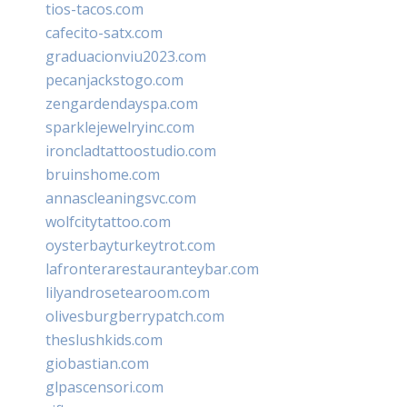
tios-tacos.com
cafecito-satx.com
graduacionviu2023.com
pecanjackstogo.com
zengardendayspa.com
sparklejewelryinc.com
ironcladtattoostudio.com
bruinshome.com
annascleaningsvc.com
wolfcitytattoo.com
oysterbayturkeytrot.com
lafronterarestauranteybar.com
lilyandrosetearoom.com
olivesburgberrypatch.com
theslushkids.com
giobastian.com
glpascensori.com