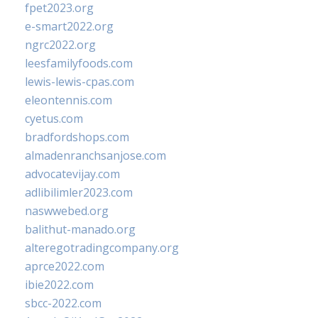
fpet2023.org
e-smart2022.org
ngrc2022.org
leesfamilyfoods.com
lewis-lewis-cpas.com
eleontennis.com
cyetus.com
bradfordshops.com
almadenranchsanjose.com
advocatevijay.com
adlibilimler2023.com
naswwebed.org
balithut-manado.org
alteregotradingcompany.org
aprce2022.com
ibie2022.com
sbcc-2022.com