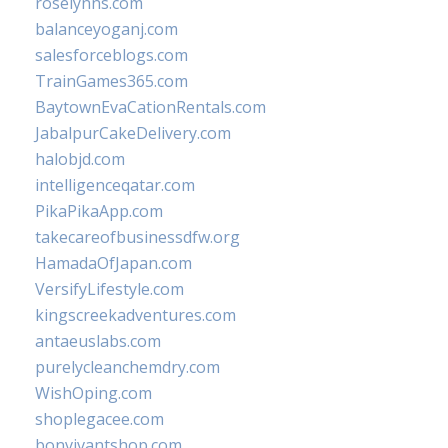
roselynns.com
balanceyoganj.com
salesforceblogs.com
TrainGames365.com
BaytownEvaCationRentals.com
JabalpurCakeDelivery.com
halobjd.com
intelligenceqatar.com
PikaPikaApp.com
takecareofbusinessdfw.org
HamadaOfJapan.com
VersifyLifestyle.com
kingscreekadventures.com
antaeuslabs.com
purelycleanchemdry.com
WishOping.com
shoplegacee.com
bonvivantshop.com