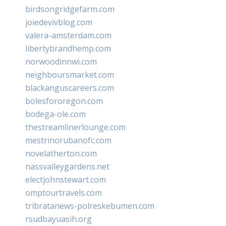
birdsongridgefarm.com
joiedevivblog.com
valera-amsterdam.com
libertybrandhemp.com
norwoodinnwi.com
neighboursmarket.com
blackanguscareers.com
bolesfororegon.com
bodega-ole.com
thestreamlinerlounge.com
mestrinorubanofc.com
novelatherton.com
nassvalleygardens.net
electjohnstewart.com
omptourtravels.com
tribratanews-polreskebumen.com
rsudbayuasih.org