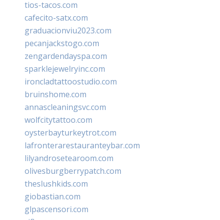
tios-tacos.com
cafecito-satx.com
graduacionviu2023.com
pecanjackstogo.com
zengardendayspa.com
sparklejewelryinc.com
ironcladtattoostudio.com
bruinshome.com
annascleaningsvc.com
wolfcitytattoo.com
oysterbayturkeytrot.com
lafronterarestauranteybar.com
lilyandrosetearoom.com
olivesburgberrypatch.com
theslushkids.com
giobastian.com
glpascensori.com