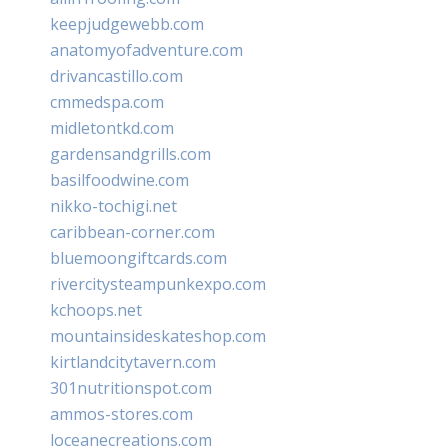
keepjudgewebb.com
anatomyofadventure.com
drivancastillo.com
cmmedspa.com
midletontkd.com
gardensandgrills.com
basilfoodwine.com
nikko-tochigi.net
caribbean-corner.com
bluemoongiftcards.com
rivercitysteampunkexpo.com
kchoops.net
mountainsideskateshop.com
kirtlandcitytavern.com
301nutritionspot.com
ammos-stores.com
loceanecreations.com