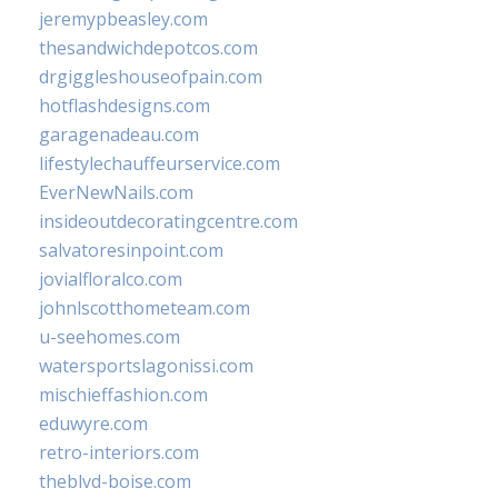
jeremypbeasley.com
thesandwichdepotcos.com
drgiggleshouseofpain.com
hotflashdesigns.com
garagenadeau.com
lifestylechauffeurservice.com
EverNewNails.com
insideoutdecoratingcentre.com
salvatoresinpoint.com
jovialfloralco.com
johnlscotthometeam.com
u-seehomes.com
watersportslagonissi.com
mischieffashion.com
eduwyre.com
retro-interiors.com
theblvd-boise.com