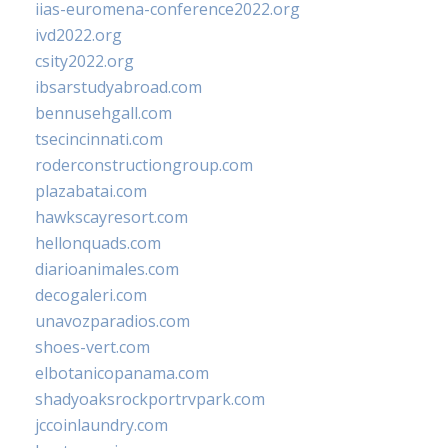
iias-euromena-conference2022.org
ivd2022.org
csity2022.org
ibsarstudyabroad.com
bennusehgall.com
tsecincinnati.com
roderconstructiongroup.com
plazabatai.com
hawkscayresort.com
hellonquads.com
diarioanimales.com
decogaleri.com
unavozparadios.com
shoes-vert.com
elbotanicopanama.com
shadyoaksrockportrvpark.com
jccoinlaundry.com