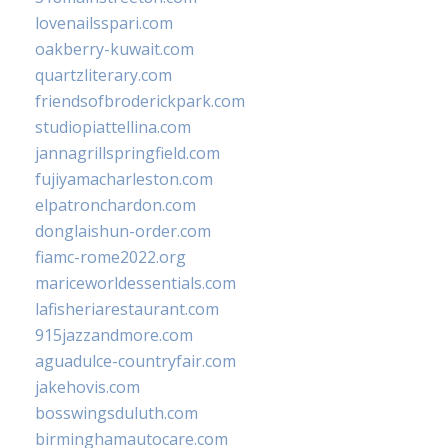
lovenailsspari.com
oakberry-kuwait.com
quartzliterary.com
friendsofbroderickpark.com
studiopiattellina.com
jannagrillspringfield.com
fujiyamacharleston.com
elpatronchardon.com
donglaishun-order.com
fiamc-rome2022.org
mariceworldessentials.com
lafisheriarestaurant.com
915jazzandmore.com
aguadulce-countryfair.com
jakehovis.com
bosswingsduluth.com
birminghamautocare.com