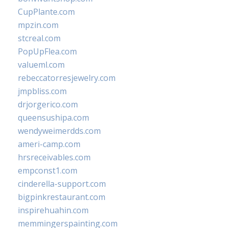
CupPlante.com
mpzin.com
stcreal.com
PopUpFlea.com
valueml.com
rebeccatorresjewelry.com
jmpbliss.com
drjorgerico.com
queensushipa.com
wendyweimerdds.com
ameri-camp.com
hrsreceivables.com
empconst1.com
cinderella-support.com
bigpinkrestaurant.com
inspirehuahin.com
memmingerspainting.com