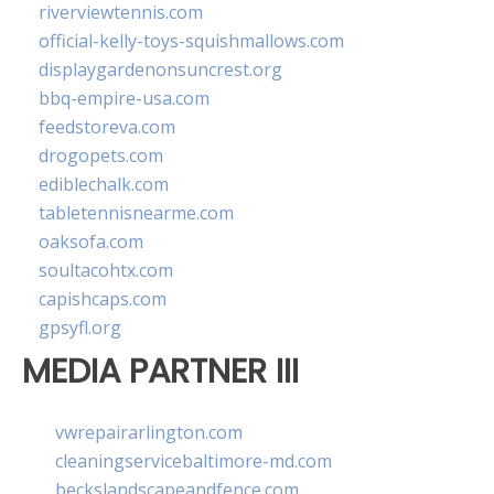
riverviewtennis.com
official-kelly-toys-squishmallows.com
displaygardenonsuncrest.org
bbq-empire-usa.com
feedstoreva.com
drogopets.com
ediblechalk.com
tabletennisnearme.com
oaksofa.com
soultacohtx.com
capishcaps.com
gpsyfl.org
MEDIA PARTNER III
vwrepairarlington.com
cleaningservicebaltimore-md.com
beckslandscapeandfence.com