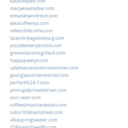
kautorepair.com
marjaeswinebar.com
elmazatlanclinton.com
ideacoffeenyc.com
odieschillicothe.com
lacantinitagalesburg.com
pizzadeliverybristol.com
greenstarsmogcheck.com
happypawspl.com
callahansautoservicecenter.com
georgiascornermarket.com
perfectfit24-7.com
portugalprivatedriver.com
von-racer.com
coffeeshopcharleston.com
salon104mainstreet.com
alkaspringswater.com
318mainstreet8h.com