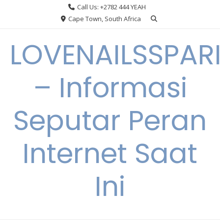
Skip
Call Us: +2782 444 YEAH
to
Cape Town, South Africa
content
LOVENAILSSPAR
– Informasi
Seputar Peran
Internet Saat
Ini