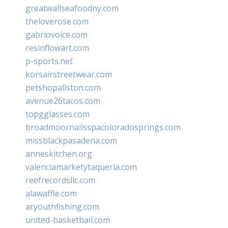
greatwallseafoodny.com
theloverose.com
gabriovoice.com
resinflowart.com
p-sports.net
korsairstreetwear.com
petshopallston.com
avenue26tacos.com
topgglasses.com
broadmoornailsspacoloradosprings.com
missblackpasadena.com
anneskitchen.org
valenciamarketytaqueria.com
reefrecordsllc.com
alawaffle.com
aryouthfishing.com
united-basketball.com