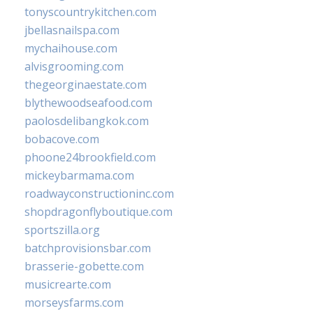
tonyscountrykitchen.com
jbellasnailspa.com
mychaihouse.com
alvisgrooming.com
thegeorginaestate.com
blythewoodseafood.com
paolosdelibangkok.com
bobacove.com
phoone24brookfield.com
mickeybarmama.com
roadwayconstructioninc.com
shopdragonflyboutique.com
sportszilla.org
batchprovisionsbar.com
brasserie-gobette.com
musicrearte.com
morseysfarms.com