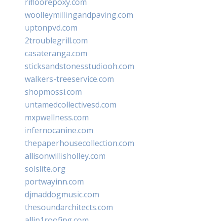
rifloorepoxy.com
woolleymillingandpaving.com
uptonpvd.com
2troublegrill.com
casateranga.com
sticksandstonesstudiooh.com
walkers-treeservice.com
shopmossi.com
untamedcollectivesd.com
mxpwellness.com
infernocanine.com
thepaperhousecollection.com
allisonwillisholley.com
solslite.org
portwayinn.com
djmaddogmusic.com
thesoundarchitects.com
allin1roofing.com