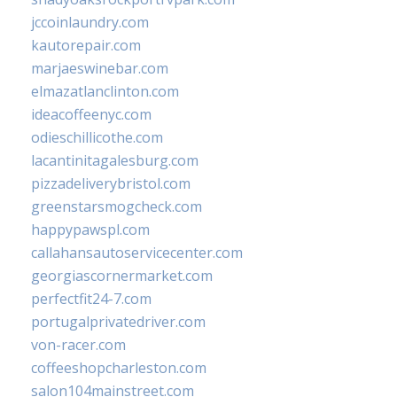
jccoinlaundry.com
kautorepair.com
marjaeswinebar.com
elmazatlanclinton.com
ideacoffeenyc.com
odieschillicothe.com
lacantinitagalesburg.com
pizzadeliverybristol.com
greenstarsmogcheck.com
happypawspl.com
callahansautoservicecenter.com
georgiascornermarket.com
perfectfit24-7.com
portugalprivatedriver.com
von-racer.com
coffeeshopcharleston.com
salon104mainstreet.com