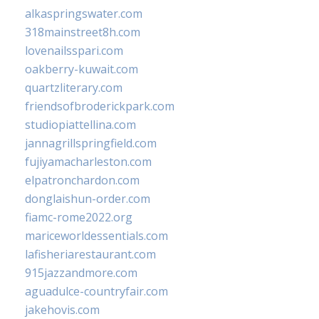
alkaspringswater.com
318mainstreet8h.com
lovenailsspari.com
oakberry-kuwait.com
quartzliterary.com
friendsofbroderickpark.com
studiopiattellina.com
jannagrillspringfield.com
fujiyamacharleston.com
elpatronchardon.com
donglaishun-order.com
fiamc-rome2022.org
mariceworldessentials.com
lafisheriarestaurant.com
915jazzandmore.com
aguadulce-countryfair.com
jakehovis.com