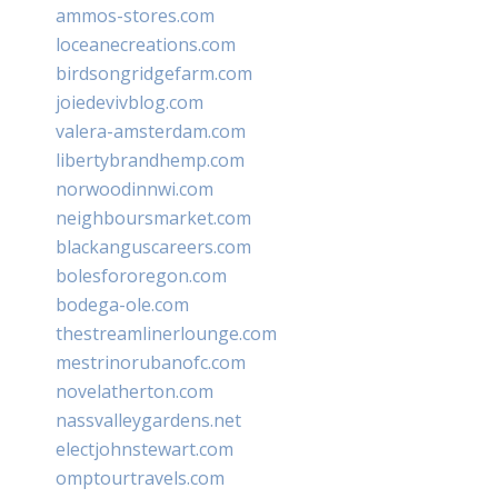
ammos-stores.com
loceanecreations.com
birdsongridgefarm.com
joiedevivblog.com
valera-amsterdam.com
libertybrandhemp.com
norwoodinnwi.com
neighboursmarket.com
blackanguscareers.com
bolesfororegon.com
bodega-ole.com
thestreamlinerlounge.com
mestrinorubanofc.com
novelatherton.com
nassvalleygardens.net
electjohnstewart.com
omptourtravels.com