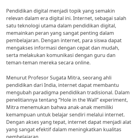
Pendidikan digital menjadi topik yang semakin
relevan dalam era digital ini. Internet, sebagai salah
satu teknologi utama dalam pendidikan digital,
memainkan peran yang sangat penting dalam
pembelajaran. Dengan internet, para siswa dapat
mengakses informasi dengan cepat dan mudah,
serta melakukan komunikasi dengan guru dan
teman-teman mereka secara online.
Menurut Profesor Sugata Mitra, seorang ahli
pendidikan dari India, internet dapat membantu
mengubah paradigma pendidikan tradisional. Dalam
penelitiannya tentang “Hole in the Wall” experiment,
Mitra menemukan bahwa anak-anak memiliki
kemampuan untuk belajar sendiri melalui internet.
Dengan akses yang tepat, internet dapat menjadi alat
yang sangat efektif dalam meningkatkan kualitas
pembelajaran.