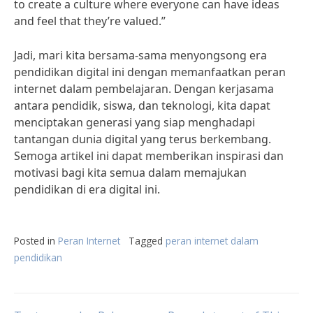
to create a culture where everyone can have ideas
and feel that they’re valued.”
Jadi, mari kita bersama-sama menyongsong era
pendidikan digital ini dengan memanfaatkan peran
internet dalam pembelajaran. Dengan kerjasama
antara pendidik, siswa, dan teknologi, kita dapat
menciptakan generasi yang siap menghadapi
tantangan dunia digital yang terus berkembang.
Semoga artikel ini dapat memberikan inspirasi dan
motivasi bagi kita semua dalam memajukan
pendidikan di era digital ini.
Posted in
Peran Internet
Tagged
peran internet dalam
pendidikan