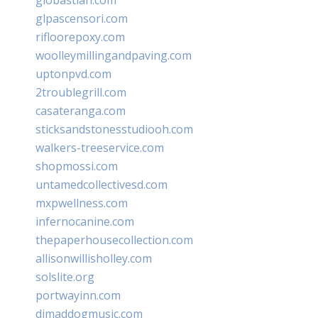
glpascensori.com
rifloorepoxy.com
woolleymillingandpaving.com
uptonpvd.com
2troublegrill.com
casateranga.com
sticksandstonesstudiooh.com
walkers-treeservice.com
shopmossi.com
untamedcollectivesd.com
mxpwellness.com
infernocanine.com
thepaperhousecollection.com
allisonwillisholley.com
solslite.org
portwayinn.com
djmaddogmusic.com