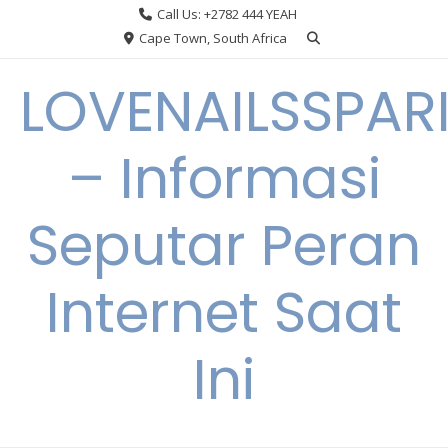
Skip
Call Us: +2782 444 YEAH
to
Cape Town, South Africa
content
LOVENAILSSPAR
– Informasi
Seputar Peran
Internet Saat
Ini