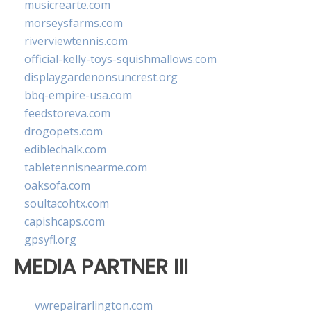
musicrearte.com
morseysfarms.com
riverviewtennis.com
official-kelly-toys-squishmallows.com
displaygardenonsuncrest.org
bbq-empire-usa.com
feedstoreva.com
drogopets.com
ediblechalk.com
tabletennisnearme.com
oaksofa.com
soultacohtx.com
capishcaps.com
gpsyfl.org
MEDIA PARTNER III
vwrepairarlington.com