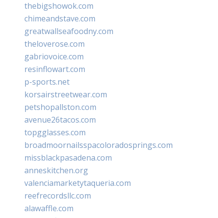
thebigshowok.com
chimeandstave.com
greatwallseafoodny.com
theloverose.com
gabriovoice.com
resinflowart.com
p-sports.net
korsairstreetwear.com
petshopallston.com
avenue26tacos.com
topgglasses.com
broadmoornailsspacoloradosprings.com
missblackpasadena.com
anneskitchen.org
valenciamarketytaqueria.com
reefrecordsllc.com
alawaffle.com