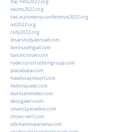
ifac-hms2022.org
taoms2022.org
iias-euromena-conference2022.org
ivd2022.org
csity2022.org
ibsarstudyabroad.com
bennusehgall.com
tsecincinnati.com
roderconstructiongroup.com
plazabatai.com
hawkscayresort.com
hellonquads.com
diarioanimales.com
decogaleri.com
unavozparadios.com
shoes-vert.com
elbotanicopanama.com
shadyoaksrockportrvpark.com