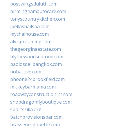
bosswingsduluth.com
birminghamautocare.com
tonyscountrykitchen.com
jbellasnailspa.com
mychaihouse.com
alvisgrooming.com
thegeorginaestate.com
blythewoodseafood.com
paolosdelibangkok.com
bobacove.com
phoone24brookfield.com
mickeybarmama.com
roadwayconstructioninc.com
shopdragonflyboutique.com
sportszilla.org
batchprovisionsbar.com
brasserie-gobette.com