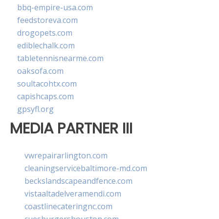
bbq-empire-usa.com
feedstoreva.com
drogopets.com
ediblechalk.com
tabletennisnearme.com
oaksofa.com
soultacohtx.com
capishcaps.com
gpsyfl.org
MEDIA PARTNER III
vwrepairarlington.com
cleaningservicebaltimore-md.com
beckslandscapeandfence.com
vistaaltadelveramendi.com
coastlinecateringnc.com
cuesburgershouston.com