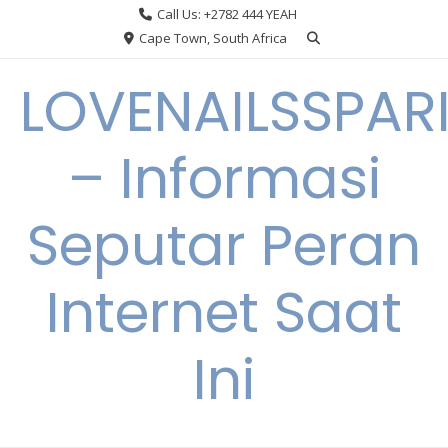
Skip
Call Us: +2782 444 YEAH
to
Cape Town, South Africa
content
LOVENAILSSPAR
– Informasi
Seputar Peran
Internet Saat
Ini