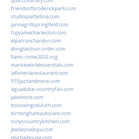
quartzliterary.com
friendsofbroderickpark.com
studiopiattellina.com
jannagrillspringfield.com
fujiyamacharleston.com
elpatronchardon.com
donglaishun-order.com
fiamc-rome2022.org
mariceworldessentials.com
lafisheriarestaurant.com
915jazzandmore.com
aguadulce-countryfair.com
jakehovis.com
bosswingsduluth.com
birminghamautocare.com
tonyscountrykitchen.com
jbellasnailspa.com
mychaihouse.com