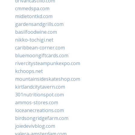
drivancastillo.com
cmmedspa.com
midletontkd.com
gardensandgrills.com
basilfoodwine.com
nikko-tochigi.net
caribbean-corner.com
bluemoongiftcards.com
rivercitysteampunkexpo.com
kchoops.net
mountainsideskateshop.com
kirtlandcitytavern.com
301nutritionspot.com
ammos-stores.com
loceanecreations.com
birdsongridgefarm.com
joiedevivblog.com
valera-amsterdam.com