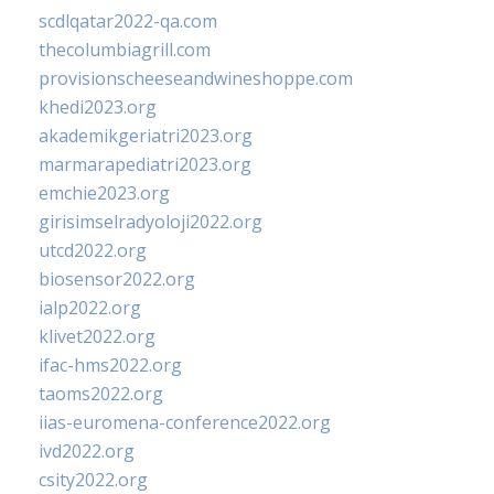
scdlqatar2022-qa.com
thecolumbiagrill.com
provisionscheeseandwineshoppe.com
khedi2023.org
akademikgeriatri2023.org
marmarapediatri2023.org
emchie2023.org
girisimselradyoloji2022.org
utcd2022.org
biosensor2022.org
ialp2022.org
klivet2022.org
ifac-hms2022.org
taoms2022.org
iias-euromena-conference2022.org
ivd2022.org
csity2022.org