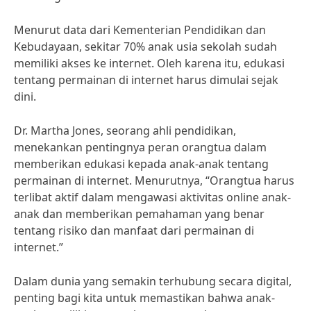
Menurut data dari Kementerian Pendidikan dan
Kebudayaan, sekitar 70% anak usia sekolah sudah
memiliki akses ke internet. Oleh karena itu, edukasi
tentang permainan di internet harus dimulai sejak
dini.
Dr. Martha Jones, seorang ahli pendidikan,
menekankan pentingnya peran orangtua dalam
memberikan edukasi kepada anak-anak tentang
permainan di internet. Menurutnya, “Orangtua harus
terlibat aktif dalam mengawasi aktivitas online anak-
anak dan memberikan pemahaman yang benar
tentang risiko dan manfaat dari permainan di
internet.”
Dalam dunia yang semakin terhubung secara digital,
penting bagi kita untuk memastikan bahwa anak-