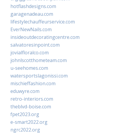
hotflashdesigns.com
garagenadeau.com
lifestylechauffeurservice.com
EverNewNails.com
insideoutdecoratingcentre.com
salvatoresinpoint.com
jovialfloralco.com
johnlscotthometeam.com
u-seehomes.com
watersportslagonissi.com
mischieffashion.com
eduwyre.com
retro-interiors.com
theblvd-boise.com
fpet2023.org
e-smart2022.org
ngrc2022.org