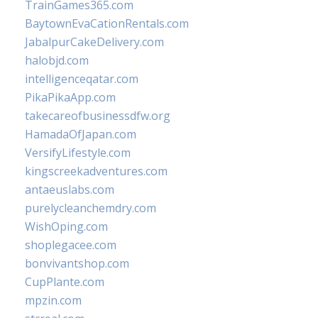
TrainGames365.com
BaytownEvaCationRentals.com
JabalpurCakeDelivery.com
halobjd.com
intelligenceqatar.com
PikaPikaApp.com
takecareofbusinessdfw.org
HamadaOfJapan.com
VersifyLifestyle.com
kingscreekadventures.com
antaeuslabs.com
purelycleanchemdry.com
WishOping.com
shoplegacee.com
bonvivantshop.com
CupPlante.com
mpzin.com