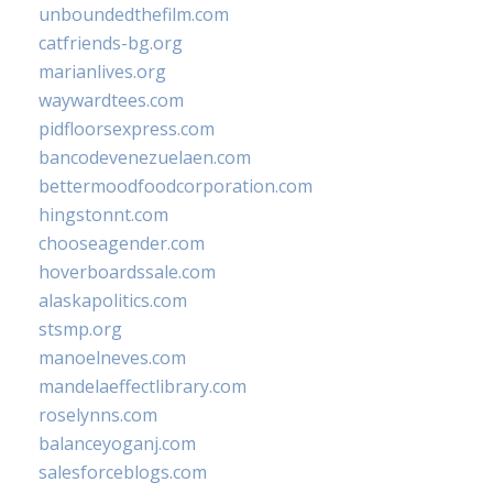
unboundedthefilm.com
catfriends-bg.org
marianlives.org
waywardtees.com
pidfloorsexpress.com
bancodevenezuelaen.com
bettermoodfoodcorporation.com
hingstonnt.com
chooseagender.com
hoverboardssale.com
alaskapolitics.com
stsmp.org
manoelneves.com
mandelaeffectlibrary.com
roselynns.com
balanceyoganj.com
salesforceblogs.com