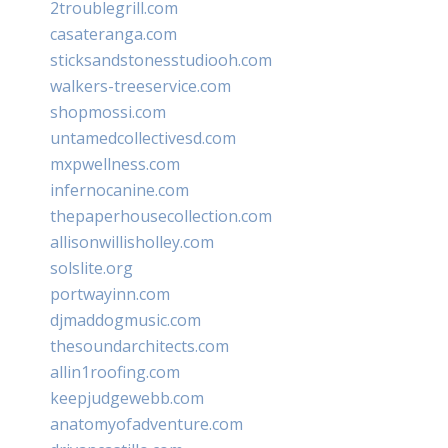
2troublegrill.com
casateranga.com
sticksandstonesstudiooh.com
walkers-treeservice.com
shopmossi.com
untamedcollectivesd.com
mxpwellness.com
infernocanine.com
thepaperhousecollection.com
allisonwillisholley.com
solslite.org
portwayinn.com
djmaddogmusic.com
thesoundarchitects.com
allin1roofing.com
keepjudgewebb.com
anatomyofadventure.com