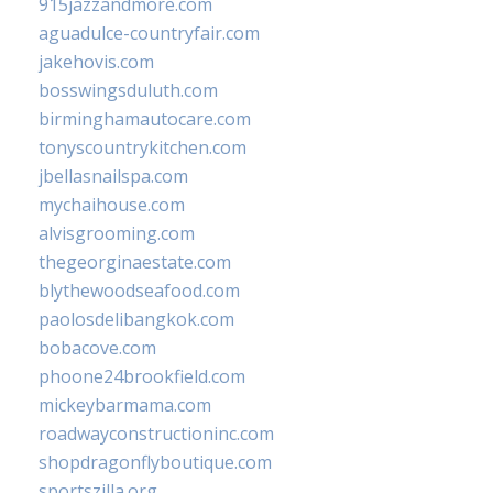
915jazzandmore.com
aguadulce-countryfair.com
jakehovis.com
bosswingsduluth.com
birminghamautocare.com
tonyscountrykitchen.com
jbellasnailspa.com
mychaihouse.com
alvisgrooming.com
thegeorginaestate.com
blythewoodseafood.com
paolosdelibangkok.com
bobacove.com
phoone24brookfield.com
mickeybarmama.com
roadwayconstructioninc.com
shopdragonflyboutique.com
sportszilla.org