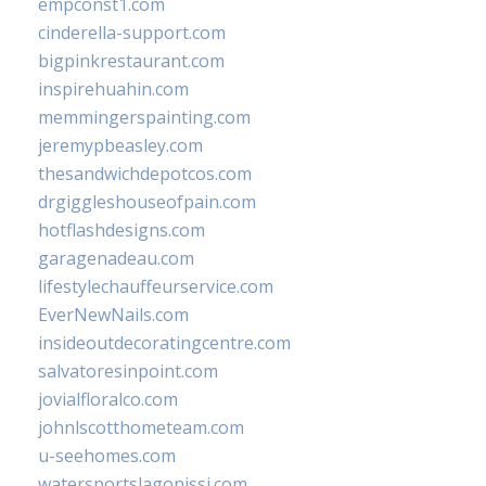
empconst1.com
cinderella-support.com
bigpinkrestaurant.com
inspirehuahin.com
memmingerspainting.com
jeremypbeasley.com
thesandwichdepotcos.com
drgiggleshouseofpain.com
hotflashdesigns.com
garagenadeau.com
lifestylechauffeurservice.com
EverNewNails.com
insideoutdecoratingcentre.com
salvatoresinpoint.com
jovialfloralco.com
johnlscotthometeam.com
u-seehomes.com
watersportslagonissi.com