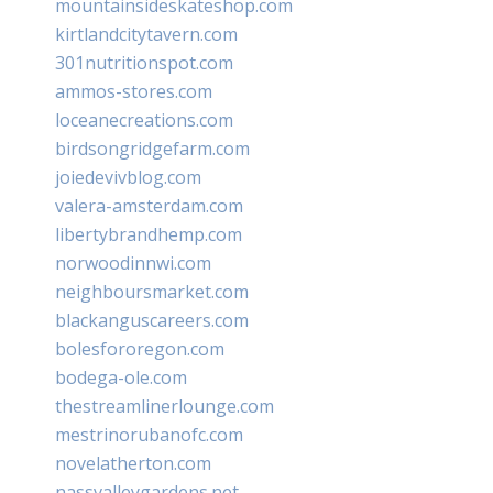
mountainsideskateshop.com
kirtlandcitytavern.com
301nutritionspot.com
ammos-stores.com
loceanecreations.com
birdsongridgefarm.com
joiedevivblog.com
valera-amsterdam.com
libertybrandhemp.com
norwoodinnwi.com
neighboursmarket.com
blackanguscareers.com
bolesfororegon.com
bodega-ole.com
thestreamlinerlounge.com
mestrinorubanofc.com
novelatherton.com
nassvalleygardens.net