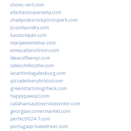
shoes-vert.com
elbotanicopanama.com
shadyoaksrockportrvpark.com
jccoinlaundry.com
kautorepair.com
marjaeswinebar.com
elmazatlanclinton.com
ideacoffeenyc.com
odieschillicothe.com
lacantinitagalesburg.com
pizzadeliverybristol.com
greenstarsmogcheck.com
happypawspl.com
callahansautoservicecenter.com
georgiascornermarket.com
perfectfit24-7.com
portugalprivatedriver.com