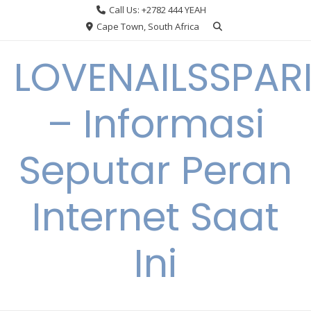
Skip
Call Us: +2782 444 YEAH
to
Cape Town, South Africa
content
LOVENAILSSPAR
– Informasi
Seputar Peran
Internet Saat
Ini