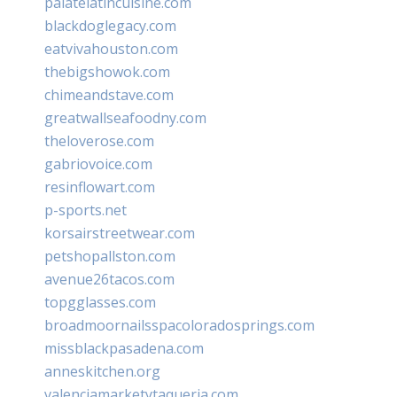
palatelatincuisine.com
blackdoglegacy.com
eatvivahouston.com
thebigshowok.com
chimeandstave.com
greatwallseafoodny.com
theloverose.com
gabriovoice.com
resinflowart.com
p-sports.net
korsairstreetwear.com
petshopallston.com
avenue26tacos.com
topgglasses.com
broadmoornailsspacoloradosprings.com
missblackpasadena.com
anneskitchen.org
valenciamarketytaqueria.com