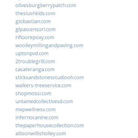
olivesburgberrypatch.com
theslushkids.com
giobastian.com
glpascensori.com
rifloorepoxy.com
woolleymillingandpaving.com
uptonpvd.com
2troublegrill.com
casateranga.com
sticksandstonesstudiooh.com
walkers-treeservice.com
shopmossi.com
untamedcollectivesd.com
mxpwellness.com
infernocanine.com
thepaperhousecollection.com
allisonwillisholley.com