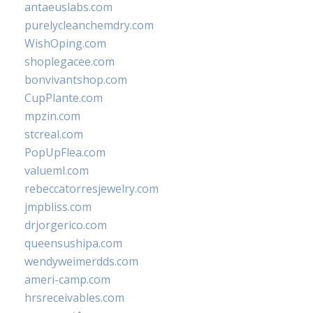
antaeuslabs.com
purelycleanchemdry.com
WishOping.com
shoplegacee.com
bonvivantshop.com
CupPlante.com
mpzin.com
stcreal.com
PopUpFlea.com
valueml.com
rebeccatorresjewelry.com
jmpbliss.com
drjorgerico.com
queensushipa.com
wendyweimerdds.com
ameri-camp.com
hrsreceivables.com