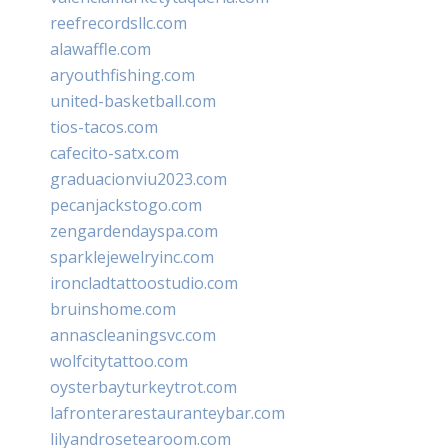
reefrecordsllc.com
alawaffle.com
aryouthfishing.com
united-basketball.com
tios-tacos.com
cafecito-satx.com
graduacionviu2023.com
pecanjackstogo.com
zengardendayspa.com
sparklejewelryinc.com
ironcladtattoostudio.com
bruinshome.com
annascleaningsvc.com
wolfcitytattoo.com
oysterbayturkeytrot.com
lafronterarestauranteybar.com
lilyandrosetearoom.com