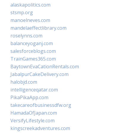
alaskapolitics.com
stsmp.org
manoelneves.com
mandelaeffectlibrary.com
roselynns.com
balanceyoganj.com
salesforceblogs.com
TrainGames365.com
BaytownEvaCationRentals.com
JabalpurCakeDelivery.com
halobjd.com
intelligenceqatar.com
PikaPikaApp.com
takecareofbusinessdfw.org
HamadaOfJapan.com
VersifyLifestyle.com
kingscreekadventures.com