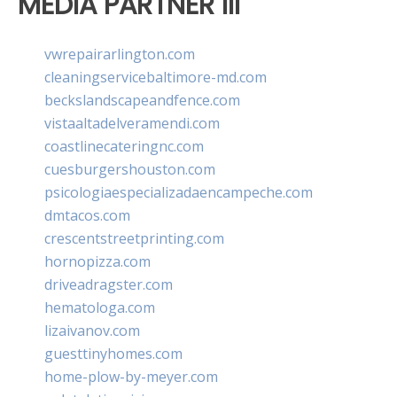
MEDIA PARTNER III
vwrepairarlington.com
cleaningservicebaltimore-md.com
beckslandscapeandfence.com
vistaaltadelveramendi.com
coastlinecateringnc.com
cuesburgershouston.com
psicologiaespecializadaencampeche.com
dmtacos.com
crescentstreetprinting.com
hornopizza.com
driveadragster.com
hematologa.com
lizaivanov.com
guesttinyhomes.com
home-plow-by-meyer.com