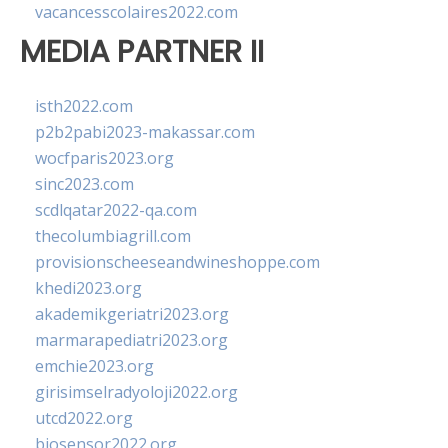
vacancesscolaires2022.com
MEDIA PARTNER II
isth2022.com
p2b2pabi2023-makassar.com
wocfparis2023.org
sinc2023.com
scdlqatar2022-qa.com
thecolumbiagrill.com
provisionscheeseandwineshoppe.com
khedi2023.org
akademikgeriatri2023.org
marmarapediatri2023.org
emchie2023.org
girisimselradyoloji2022.org
utcd2022.org
biosensor2022.org