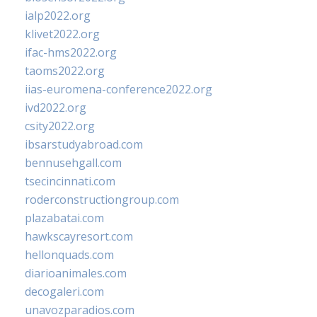
ialp2022.org
klivet2022.org
ifac-hms2022.org
taoms2022.org
iias-euromena-conference2022.org
ivd2022.org
csity2022.org
ibsarstudyabroad.com
bennusehgall.com
tsecincinnati.com
roderconstructiongroup.com
plazabatai.com
hawkscayresort.com
hellonquads.com
diarioanimales.com
decogaleri.com
unavozparadios.com