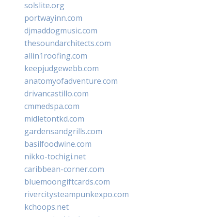
solslite.org
portwayinn.com
djmaddogmusic.com
thesoundarchitects.com
allin1roofing.com
keepjudgewebb.com
anatomyofadventure.com
drivancastillo.com
cmmedspa.com
midletontkd.com
gardensandgrills.com
basilfoodwine.com
nikko-tochigi.net
caribbean-corner.com
bluemoongiftcards.com
rivercitysteampunkexpo.com
kchoops.net