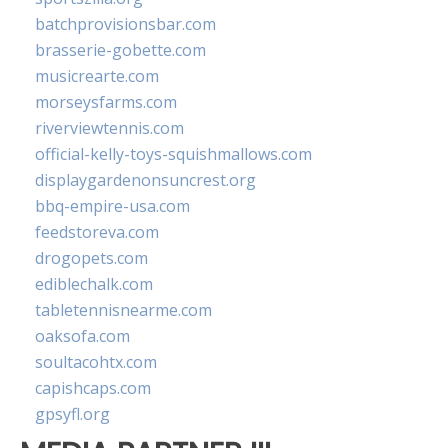
batchprovisionsbar.com
brasserie-gobette.com
musicrearte.com
morseysfarms.com
riverviewtennis.com
official-kelly-toys-squishmallows.com
displaygardenonsuncrest.org
bbq-empire-usa.com
feedstoreva.com
drogopets.com
ediblechalk.com
tabletennisnearme.com
oaksofa.com
soultacohtx.com
capishcaps.com
gpsyfl.org