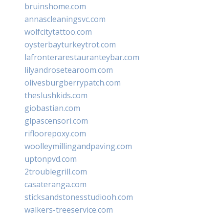
bruinshome.com
annascleaningsvc.com
wolfcitytattoo.com
oysterbayturkeytrot.com
lafronterarestauranteybar.com
lilyandrosetearoom.com
olivesburgberrypatch.com
theslushkids.com
giobastian.com
glpascensori.com
rifloorepoxy.com
woolleymillingandpaving.com
uptonpvd.com
2troublegrill.com
casateranga.com
sticksandstonesstudiooh.com
walkers-treeservice.com