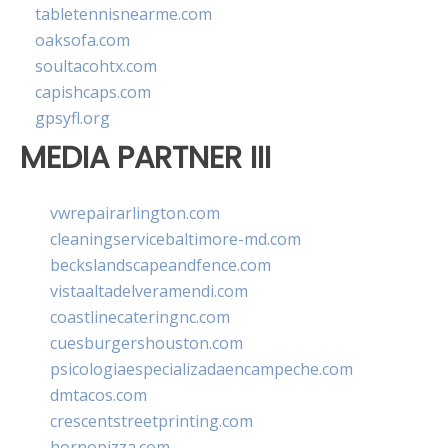
tabletennisnearme.com
oaksofa.com
soultacohtx.com
capishcaps.com
gpsyfl.org
MEDIA PARTNER III
vwrepairarlington.com
cleaningservicebaltimore-md.com
beckslandscapeandfence.com
vistaaltadelveramendi.com
coastlinecateringnc.com
cuesburgershouston.com
psicologiaespecializadaencampeche.com
dmtacos.com
crescentstreetprinting.com
hornopizza.com