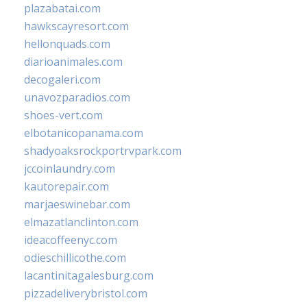
plazabatai.com
hawkscayresort.com
hellonquads.com
diarioanimales.com
decogaleri.com
unavozparadios.com
shoes-vert.com
elbotanicopanama.com
shadyoaksrockportrvpark.com
jccoinlaundry.com
kautorepair.com
marjaeswinebar.com
elmazatlanclinton.com
ideacoffeenyc.com
odieschillicothe.com
lacantinitagalesburg.com
pizzadeliverybristol.com