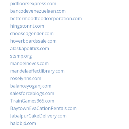
pidfloorsexpress.com
bancodevenezuelaen.com
bettermoodfoodcorporation.com
hingstonnt.com
chooseagender.com
hoverboardssale.com
alaskapolitics.com
stsmp.org
manoelneves.com
mandelaeffectlibrary.com
roselynns.com
balanceyoganj.com
salesforceblogs.com
TrainGames365.com
BaytownEvaCationRentals.com
JabalpurCakeDelivery.com
halobjd.com