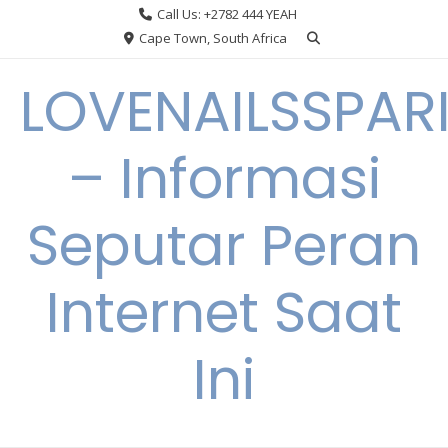
Skip
Call Us: +2782 444 YEAH
to
Cape Town, South Africa
content
LOVENAILSSPAR
– Informasi
Seputar Peran
Internet Saat
Ini