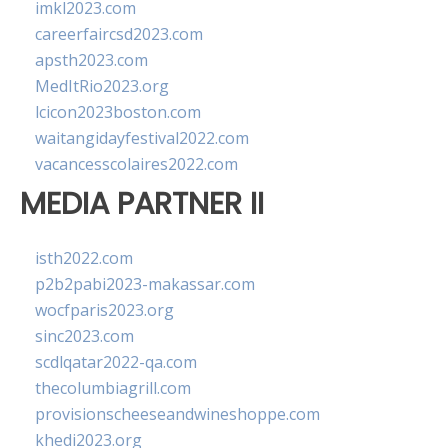
imkl2023.com
careerfaircsd2023.com
apsth2023.com
MedItRio2023.org
lcicon2023boston.com
waitangidayfestival2022.com
vacancesscolaires2022.com
MEDIA PARTNER II
isth2022.com
p2b2pabi2023-makassar.com
wocfparis2023.org
sinc2023.com
scdlqatar2022-qa.com
thecolumbiagrill.com
provisionscheeseandwineshoppe.com
khedi2023.org