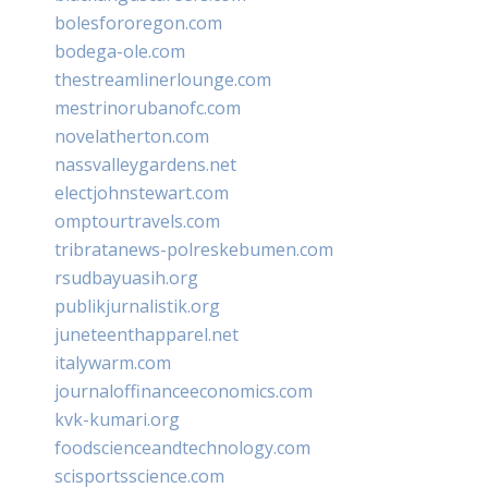
bolesfororegon.com
bodega-ole.com
thestreamlinerlounge.com
mestrinorubanofc.com
novelatherton.com
nassvalleygardens.net
electjohnstewart.com
omptourtravels.com
tribratanews-polreskebumen.com
rsudbayuasih.org
publikjurnalistik.org
juneteenthapparel.net
italywarm.com
journaloffinanceeconomics.com
kvk-kumari.org
foodscienceandtechnology.com
scisportsscience.com