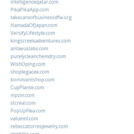
intelligenceqatar.com
PikaPikaApp.com
takecareofbusinessdfw.org
HamadaOfJapan.com
VersifyLifestyle.com
kingscreekadventures.com
antaeuslabs.com
purelycleanchemdry.com
WishOping.com
shoplegacee.com
bonvivantshop.com
CupPlante.com
mpzin.com
stcreal.com
PopUpFlea.com
valueml.com
rebeccatorresjewelry.com