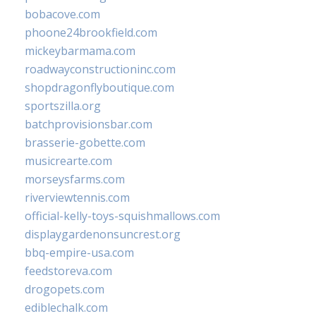
bobacove.com
phoone24brookfield.com
mickeybarmama.com
roadwayconstructioninc.com
shopdragonflyboutique.com
sportszilla.org
batchprovisionsbar.com
brasserie-gobette.com
musicrearte.com
morseysfarms.com
riverviewtennis.com
official-kelly-toys-squishmallows.com
displaygardenonsuncrest.org
bbq-empire-usa.com
feedstoreva.com
drogopets.com
ediblechalk.com