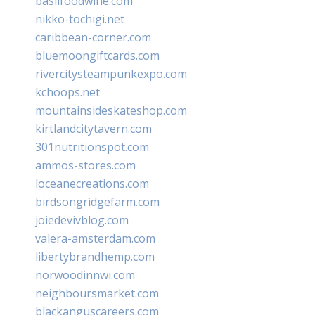
basilfoodwine.com
nikko-tochigi.net
caribbean-corner.com
bluemoongiftcards.com
rivercitysteampunkexpo.com
kchoops.net
mountainsideskateshop.com
kirtlandcitytavern.com
301nutritionspot.com
ammos-stores.com
loceanecreations.com
birdsongridgefarm.com
joiedevivblog.com
valera-amsterdam.com
libertybrandhemp.com
norwoodinnwi.com
neighboursmarket.com
blackanguscareers.com