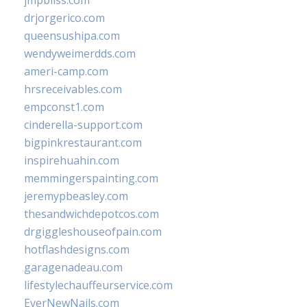
jmpbliss.com
drjorgerico.com
queensushipa.com
wendyweimerdds.com
ameri-camp.com
hrsreceivables.com
empconst1.com
cinderella-support.com
bigpinkrestaurant.com
inspirehuahin.com
memmingerspainting.com
jeremypbeasley.com
thesandwichdepotcos.com
drgiggleshouseofpain.com
hotflashdesigns.com
garagenadeau.com
lifestylechauffeurservice.com
EverNewNails.com