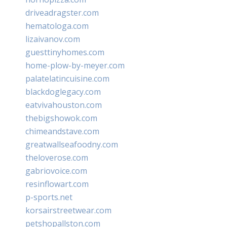
driveadragster.com
hematologa.com
lizaivanov.com
guesttinyhomes.com
home-plow-by-meyer.com
palatelatincuisine.com
blackdoglegacy.com
eatvivahouston.com
thebigshowok.com
chimeandstave.com
greatwallseafoodny.com
theloverose.com
gabriovoice.com
resinflowart.com
p-sports.net
korsairstreetwear.com
petshopallston.com