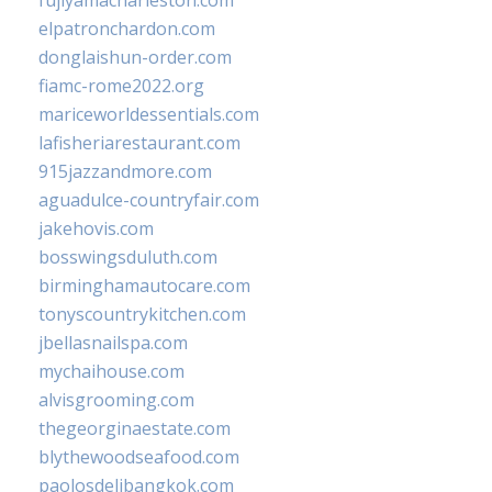
fujiyamacharleston.com
elpatronchardon.com
donglaishun-order.com
fiamc-rome2022.org
mariceworldessentials.com
lafisheriarestaurant.com
915jazzandmore.com
aguadulce-countryfair.com
jakehovis.com
bosswingsduluth.com
birminghamautocare.com
tonyscountrykitchen.com
jbellasnailspa.com
mychaihouse.com
alvisgrooming.com
thegeorginaestate.com
blythewoodseafood.com
paolosdelibangkok.com