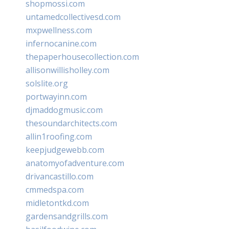
shopmossi.com
untamedcollectivesd.com
mxpwellness.com
infernocanine.com
thepaperhousecollection.com
allisonwillisholley.com
solslite.org
portwayinn.com
djmaddogmusic.com
thesoundarchitects.com
allin1roofing.com
keepjudgewebb.com
anatomyofadventure.com
drivancastillo.com
cmmedspa.com
midletontkd.com
gardensandgrills.com