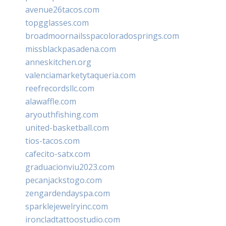
avenue26tacos.com
topgglasses.com
broadmoornailsspacoloradosprings.com
missblackpasadena.com
anneskitchen.org
valenciamarketytaqueria.com
reefrecordsllc.com
alawaffle.com
aryouthfishing.com
united-basketball.com
tios-tacos.com
cafecito-satx.com
graduacionviu2023.com
pecanjackstogo.com
zengardendayspa.com
sparklejewelryinc.com
ironcladtattoostudio.com