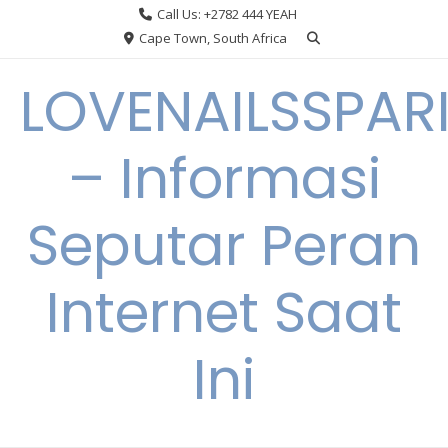
Skip
Call Us: +2782 444 YEAH
to
Cape Town, South Africa
content
LOVENAILSSPAR
– Informasi
Seputar Peran
Internet Saat
Ini