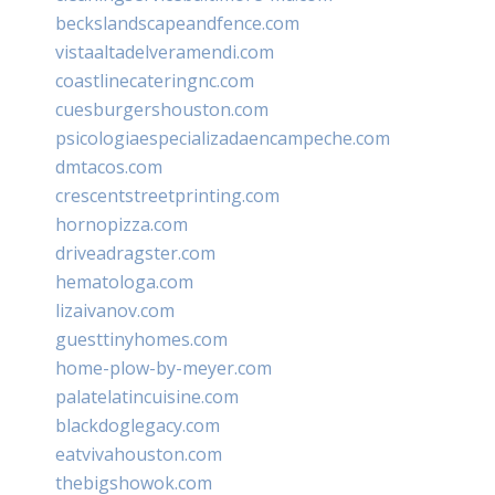
beckslandscapeandfence.com
vistaaltadelveramendi.com
coastlinecateringnc.com
cuesburgershouston.com
psicologiaespecializadaencampeche.com
dmtacos.com
crescentstreetprinting.com
hornopizza.com
driveadragster.com
hematologa.com
lizaivanov.com
guesttinyhomes.com
home-plow-by-meyer.com
palatelatincuisine.com
blackdoglegacy.com
eatvivahouston.com
thebigshowok.com