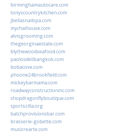
birminghamautocare.com
tonyscountrykitchen.com
jbellasnailspa.com
mychaihouse.com
alvisgrooming.com
thegeorginaestate.com
blythewoodseafood.com
paolosdelibangkok.com
bobacove.com
phoone24brookfield.com
mickeybarmama.com
roadwayconstructioninc.com
shopdragonflyboutique.com
sportszilla.org
batchprovisionsbar.com
brasserie-gobette.com
musicrearte.com