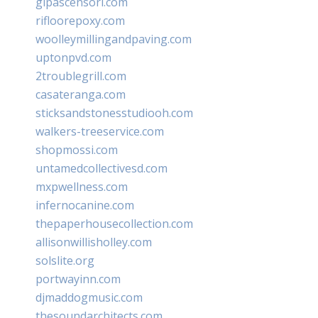
glpascensori.com
rifloorepoxy.com
woolleymillingandpaving.com
uptonpvd.com
2troublegrill.com
casateranga.com
sticksandstonesstudiooh.com
walkers-treeservice.com
shopmossi.com
untamedcollectivesd.com
mxpwellness.com
infernocanine.com
thepaperhousecollection.com
allisonwillisholley.com
solslite.org
portwayinn.com
djmaddogmusic.com
thesoundarchitects.com