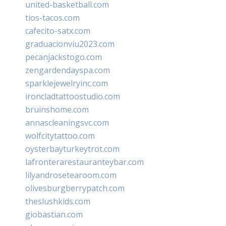
united-basketball.com
tios-tacos.com
cafecito-satx.com
graduacionviu2023.com
pecanjackstogo.com
zengardendayspa.com
sparklejewelryinc.com
ironcladtattoostudio.com
bruinshome.com
annascleaningsvc.com
wolfcitytattoo.com
oysterbayturkeytrot.com
lafronterarestauranteybar.com
lilyandrosetearoom.com
olivesburgberrypatch.com
theslushkids.com
giobastian.com