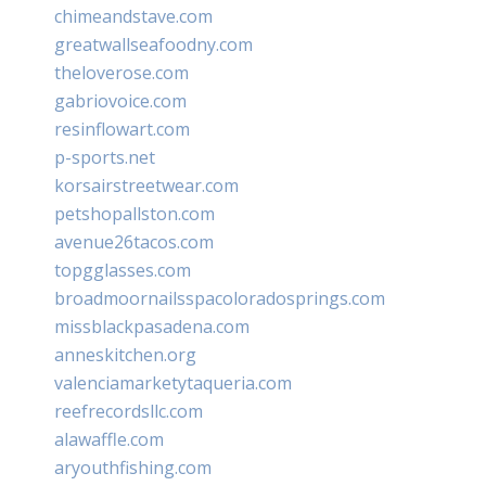
chimeandstave.com
greatwallseafoodny.com
theloverose.com
gabriovoice.com
resinflowart.com
p-sports.net
korsairstreetwear.com
petshopallston.com
avenue26tacos.com
topgglasses.com
broadmoornailsspacoloradosprings.com
missblackpasadena.com
anneskitchen.org
valenciamarketytaqueria.com
reefrecordsllc.com
alawaffle.com
aryouthfishing.com