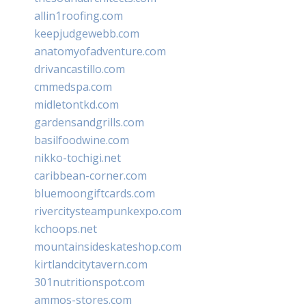
allin1roofing.com
keepjudgewebb.com
anatomyofadventure.com
drivancastillo.com
cmmedspa.com
midletontkd.com
gardensandgrills.com
basilfoodwine.com
nikko-tochigi.net
caribbean-corner.com
bluemoongiftcards.com
rivercitysteampunkexpo.com
kchoops.net
mountainsideskateshop.com
kirtlandcitytavern.com
301nutritionspot.com
ammos-stores.com