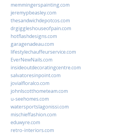
memmingerspainting.com
jeremypbeasley.com
thesandwichdepotcos.com
drgiggleshouseofpain.com
hotflashdesigns.com
garagenadeau.com
lifestylechauffeurservice.com
EverNewNails.com
insideoutdecoratingcentre.com
salvatoresinpoint.com
jovialfloralco.com
johnlscotthometeam.com
u-seehomes.com
watersportslagonissi.com
mischieffashion.com
eduwyre.com
retro-interiors.com