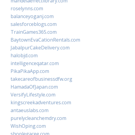
mandelaeffectlibrary.com
roselynns.com
balanceyoganj.com
salesforceblogs.com
TrainGames365.com
BaytownEvaCationRentals.com
JabalpurCakeDelivery.com
halobjd.com
intelligenceqatar.com
PikaPikaApp.com
takecareofbusinessdfw.org
HamadaOfJapan.com
VersifyLifestyle.com
kingscreekadventures.com
antaeuslabs.com
purelycleanchemdry.com
WishOping.com
shoplegacee.com