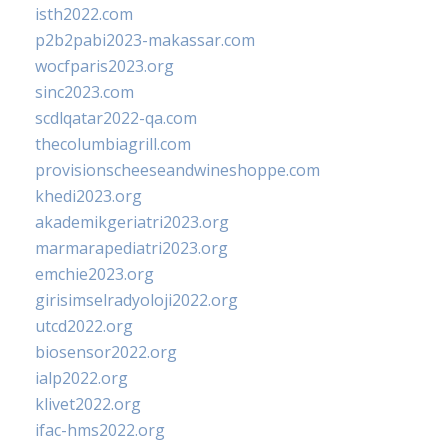
isth2022.com
p2b2pabi2023-makassar.com
wocfparis2023.org
sinc2023.com
scdlqatar2022-qa.com
thecolumbiagrill.com
provisionscheeseandwineshoppe.com
khedi2023.org
akademikgeriatri2023.org
marmarapediatri2023.org
emchie2023.org
girisimselradyoloji2022.org
utcd2022.org
biosensor2022.org
ialp2022.org
klivet2022.org
ifac-hms2022.org