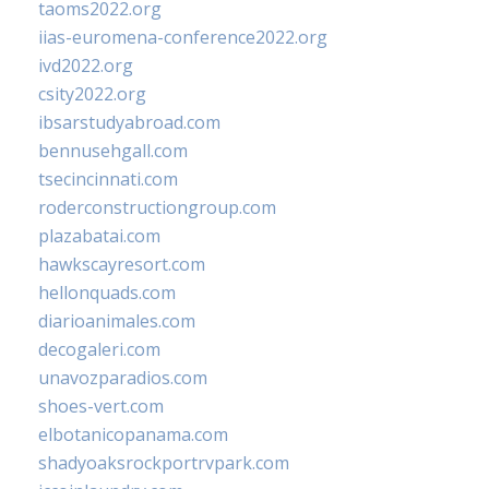
taoms2022.org
iias-euromena-conference2022.org
ivd2022.org
csity2022.org
ibsarstudyabroad.com
bennusehgall.com
tsecincinnati.com
roderconstructiongroup.com
plazabatai.com
hawkscayresort.com
hellonquads.com
diarioanimales.com
decogaleri.com
unavozparadios.com
shoes-vert.com
elbotanicopanama.com
shadyoaksrockportrvpark.com