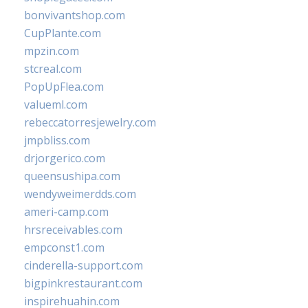
bonvivantshop.com
CupPlante.com
mpzin.com
stcreal.com
PopUpFlea.com
valueml.com
rebeccatorresjewelry.com
jmpbliss.com
drjorgerico.com
queensushipa.com
wendyweimerdds.com
ameri-camp.com
hrsreceivables.com
empconst1.com
cinderella-support.com
bigpinkrestaurant.com
inspirehuahin.com