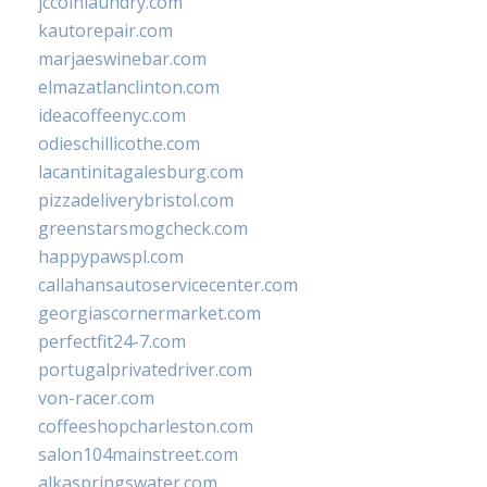
jccoinlaundry.com
kautorepair.com
marjaeswinebar.com
elmazatlanclinton.com
ideacoffeenyc.com
odieschillicothe.com
lacantinitagalesburg.com
pizzadeliverybristol.com
greenstarsmogcheck.com
happypawspl.com
callahansautoservicecenter.com
georgiascornermarket.com
perfectfit24-7.com
portugalprivatedriver.com
von-racer.com
coffeeshopcharleston.com
salon104mainstreet.com
alkaspringswater.com