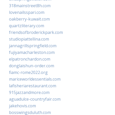
318mainstreet8h.com
lovenailsspari.com
oakberry-kuwait.com
quartzliterary.com
friendsofbroderickpark.com
studiopiattellina.com
jannagrillspringfield.com
fujiyamacharleston.com
elpatronchardon.com
donglaishun-order.com
fiamc-rome2022.org
mariceworldessentials.com
lafisheriarestaurant.com
915jazzandmore.com
aguadulce-countryfair.com
jakehovis.com
bosswingsduluth.com