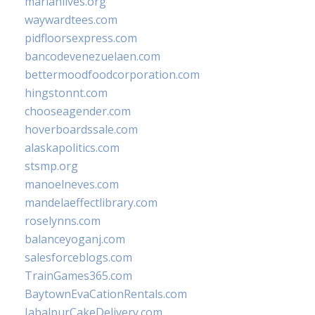
marianlives.org
waywardtees.com
pidfloorsexpress.com
bancodevenezuelaen.com
bettermoodfoodcorporation.com
hingstonnt.com
chooseagender.com
hoverboardssale.com
alaskapolitics.com
stsmp.org
manoelneves.com
mandelaeffectlibrary.com
roselynns.com
balanceyoganj.com
salesforceblogs.com
TrainGames365.com
BaytownEvaCationRentals.com
JabalpurCakeDelivery.com