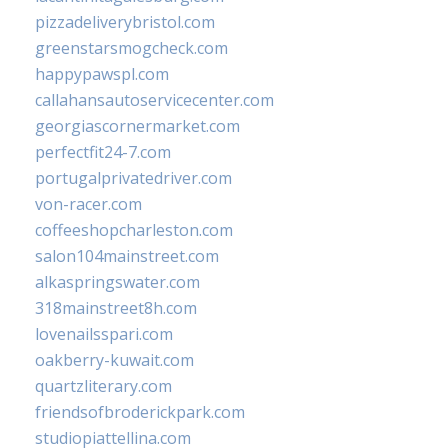
pizzadeliverybristol.com
greenstarsmogcheck.com
happypawspl.com
callahansautoservicecenter.com
georgiascornermarket.com
perfectfit24-7.com
portugalprivatedriver.com
von-racer.com
coffeeshopcharleston.com
salon104mainstreet.com
alkaspringswater.com
318mainstreet8h.com
lovenailsspari.com
oakberry-kuwait.com
quartzliterary.com
friendsofbroderickpark.com
studiopiattellina.com