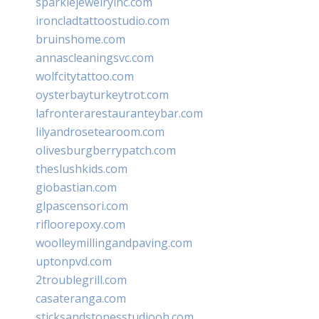
sparklejewelryinc.com
ironcladtattoostudio.com
bruinshome.com
annascleaningsvc.com
wolfcitytattoo.com
oysterbayturkeytrot.com
lafronterarestauranteybar.com
lilyandrosetearoom.com
olivesburgberrypatch.com
theslushkids.com
giobastian.com
glpascensori.com
rifloorepoxy.com
woolleymillingandpaving.com
uptonpvd.com
2troublegrill.com
casateranga.com
sticksandstonesstudiooh.com