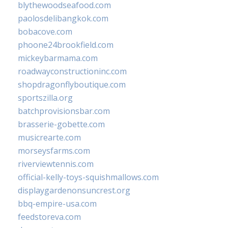
blythewoodseafood.com
paolosdelibangkok.com
bobacove.com
phoone24brookfield.com
mickeybarmama.com
roadwayconstructioninc.com
shopdragonflyboutique.com
sportszilla.org
batchprovisionsbar.com
brasserie-gobette.com
musicrearte.com
morseysfarms.com
riverviewtennis.com
official-kelly-toys-squishmallows.com
displaygardenonsuncrest.org
bbq-empire-usa.com
feedstoreva.com