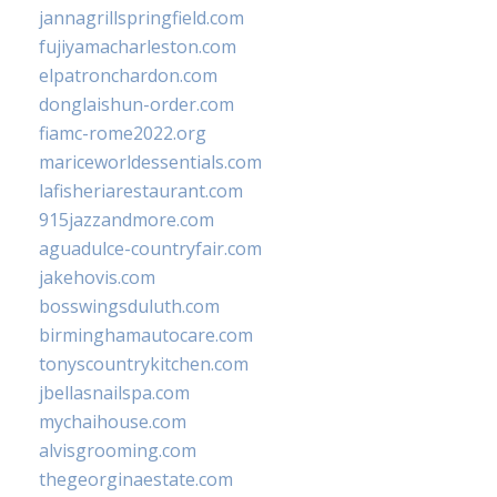
jannagrillspringfield.com
fujiyamacharleston.com
elpatronchardon.com
donglaishun-order.com
fiamc-rome2022.org
mariceworldessentials.com
lafisheriarestaurant.com
915jazzandmore.com
aguadulce-countryfair.com
jakehovis.com
bosswingsduluth.com
birminghamautocare.com
tonyscountrykitchen.com
jbellasnailspa.com
mychaihouse.com
alvisgrooming.com
thegeorginaestate.com