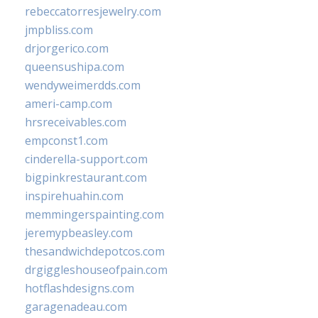
rebeccatorresjewelry.com
jmpbliss.com
drjorgerico.com
queensushipa.com
wendyweimerdds.com
ameri-camp.com
hrsreceivables.com
empconst1.com
cinderella-support.com
bigpinkrestaurant.com
inspirehuahin.com
memmingerspainting.com
jeremypbeasley.com
thesandwichdepotcos.com
drgiggleshouseofpain.com
hotflashdesigns.com
garagenadeau.com