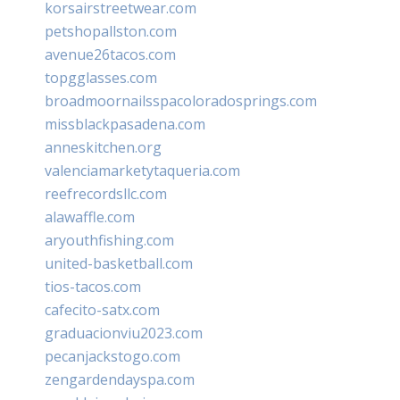
korsairstreetwear.com
petshopallston.com
avenue26tacos.com
topgglasses.com
broadmoornailsspacoloradosprings.com
missblackpasadena.com
anneskitchen.org
valenciamarketytaqueria.com
reefrecordsllc.com
alawaffle.com
aryouthfishing.com
united-basketball.com
tios-tacos.com
cafecito-satx.com
graduacionviu2023.com
pecanjackstogo.com
zengardendayspa.com