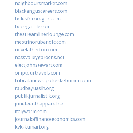
neighboursmarket.com
blackanguscareers.com
bolesfororegon.com
bodega-ole.com
thestreamlinerlounge.com
mestrinorubanofc.com
novelatherton.com
nassvalleygardens.net
electjohnstewart.com
omptourtravels.com
tribratanews-polreskebumen.com
rsudbayuasih.org
publikjurnalistik.org
juneteenthapparel.net
italywarm.com
journaloffinanceeconomics.com
kvk-kumari.org