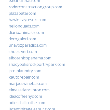
tsecincinnati.com
roderconstructiongroup.com
plazabatai.com
hawkscayresort.com
hellonquads.com
diarioanimales.com
decogaleri.com
unavozparadios.com
shoes-vert.com
elbotanicopanama.com
shadyoaksrockportrvpark.com
jccoinlaundry.com
kautorepair.com
marjaeswinebar.com
elmazatlanclinton.com
ideacoffeenyc.com
odieschillicothe.com
lacantinitagalesburg.com