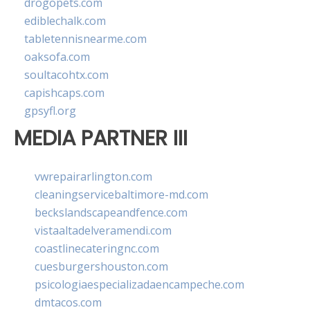
drogopets.com
ediblechalk.com
tabletennisnearme.com
oaksofa.com
soultacohtx.com
capishcaps.com
gpsyfl.org
MEDIA PARTNER III
vwrepairarlington.com
cleaningservicebaltimore-md.com
beckslandscapeandfence.com
vistaaltadelveramendi.com
coastlinecateringnc.com
cuesburgershouston.com
psicologiaespecializadaencampeche.com
dmtacos.com