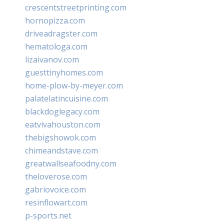
crescentstreetprinting.com
hornopizza.com
driveadragster.com
hematologa.com
lizaivanov.com
guesttinyhomes.com
home-plow-by-meyer.com
palatelatincuisine.com
blackdoglegacy.com
eatvivahouston.com
thebigshowok.com
chimeandstave.com
greatwallseafoodny.com
theloverose.com
gabriovoice.com
resinflowart.com
p-sports.net