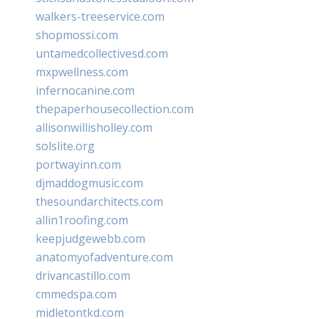
walkers-treeservice.com
shopmossi.com
untamedcollectivesd.com
mxpwellness.com
infernocanine.com
thepaperhousecollection.com
allisonwillisholley.com
solslite.org
portwayinn.com
djmaddogmusic.com
thesoundarchitects.com
allin1roofing.com
keepjudgewebb.com
anatomyofadventure.com
drivancastillo.com
cmmedspa.com
midletontkd.com