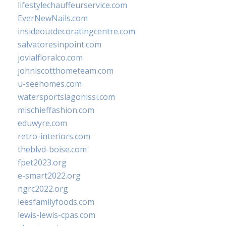
lifestylechauffeurservice.com
EverNewNails.com
insideoutdecoratingcentre.com
salvatoresinpoint.com
jovialfloralco.com
johnlscotthometeam.com
u-seehomes.com
watersportslagonissi.com
mischieffashion.com
eduwyre.com
retro-interiors.com
theblvd-boise.com
fpet2023.org
e-smart2022.org
ngrc2022.org
leesfamilyfoods.com
lewis-lewis-cpas.com