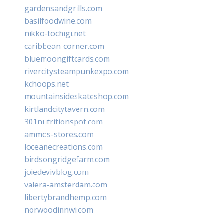
gardensandgrills.com
basilfoodwine.com
nikko-tochigi.net
caribbean-corner.com
bluemoongiftcards.com
rivercitysteampunkexpo.com
kchoops.net
mountainsideskateshop.com
kirtlandcitytavern.com
301nutritionspot.com
ammos-stores.com
loceanecreations.com
birdsongridgefarm.com
joiedevivblog.com
valera-amsterdam.com
libertybrandhemp.com
norwoodinnwi.com