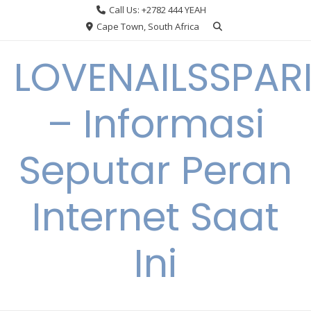
Skip
Call Us: +2782 444 YEAH
to
Cape Town, South Africa
content
LOVENAILSSPAR
– Informasi
Seputar Peran
Internet Saat
Ini