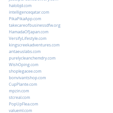
halobjd.com
intelligenceqatar.com
PikaPikaApp.com
takecareofbusinessdfw.org
HamadaOfJapan.com
VersifyLifestyle.com
kingscreekadventures.com
antaeuslabs.com
purelycleanchemdry.com
WishOping.com
shoplegacee.com
bonvivantshop.com
CupPlante.com
mpzin.com
stcreal.com
PopUpFlea.com
valueml.com