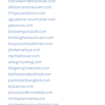
mariceworldessentials.com
lafisheriarestaurant.com
915jazzandmore.com
aguadulce-countryfair.com
jakehovis.com
bosswingsduluth.com
birminghamautocare.com
tonyscountrykitchen.com
jbellasnailspa.com
mychaihouse.com
alvisgrooming.com
thegeorginaestate.com
blythewoodseafood.com
paolosdelibangkok.com
bobacove.com
phoone24brookfield.com
mickeybarmama.com
roadwayconstructioninc.com