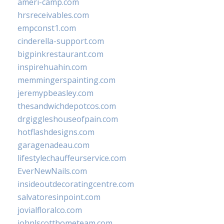
ameri-camp.com
hrsreceivables.com
empconst1.com
cinderella-support.com
bigpinkrestaurant.com
inspirehuahin.com
memmingerspainting.com
jeremypbeasley.com
thesandwichdepotcos.com
drgiggleshouseofpain.com
hotflashdesigns.com
garagenadeau.com
lifestylechauffeurservice.com
EverNewNails.com
insideoutdecoratingcentre.com
salvatoresinpoint.com
jovialfloralco.com
johnlscotthometeam.com