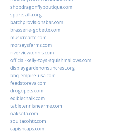
shopdragonflyboutique.com
sportszilla.org
batchprovisionsbar.com
brasserie-gobette.com
musicrearte.com
morseysfarms.com
riverviewtennis.com
official-kelly-toys-squishmallows.com
displaygardenonsuncrest.org
bbq-empire-usa.com
feedstoreva.com
drogopets.com
ediblechalk.com
tabletennisnearme.com
oaksofa.com
soultacohtx.com
capishcaps.com