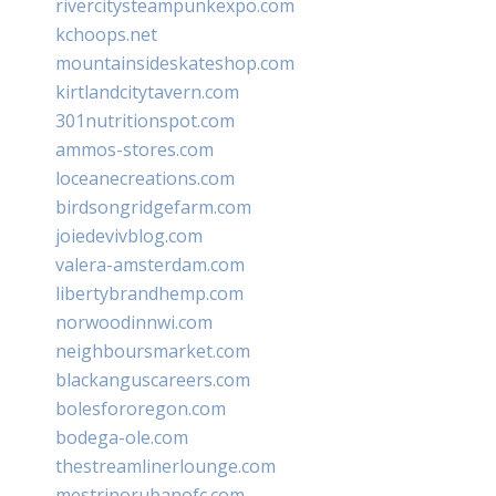
rivercitysteampunkexpo.com
kchoops.net
mountainsideskateshop.com
kirtlandcitytavern.com
301nutritionspot.com
ammos-stores.com
loceanecreations.com
birdsongridgefarm.com
joiedevivblog.com
valera-amsterdam.com
libertybrandhemp.com
norwoodinnwi.com
neighboursmarket.com
blackanguscareers.com
bolesfororegon.com
bodega-ole.com
thestreamlinerlounge.com
mestrinorubanofc.com