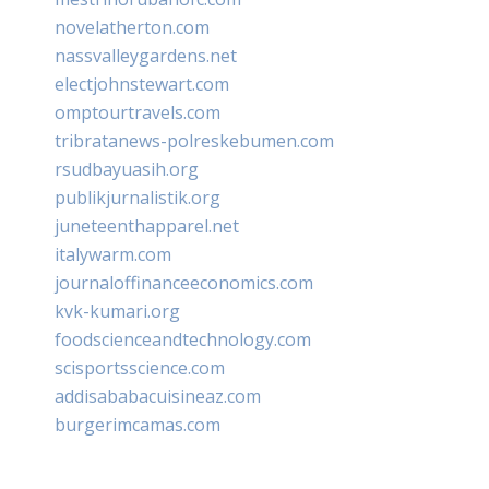
novelatherton.com
nassvalleygardens.net
electjohnstewart.com
omptourtravels.com
tribratanews-polreskebumen.com
rsudbayuasih.org
publikjurnalistik.org
juneteenthapparel.net
italywarm.com
journaloffinanceeconomics.com
kvk-kumari.org
foodscienceandtechnology.com
scisportsscience.com
addisababacuisineaz.com
burgerimcamas.com