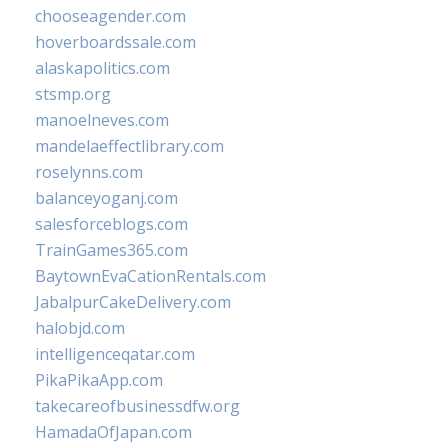
chooseagender.com
hoverboardssale.com
alaskapolitics.com
stsmp.org
manoelneves.com
mandelaeffectlibrary.com
roselynns.com
balanceyoganj.com
salesforceblogs.com
TrainGames365.com
BaytownEvaCationRentals.com
JabalpurCakeDelivery.com
halobjd.com
intelligenceqatar.com
PikaPikaApp.com
takecareofbusinessdfw.org
HamadaOfJapan.com