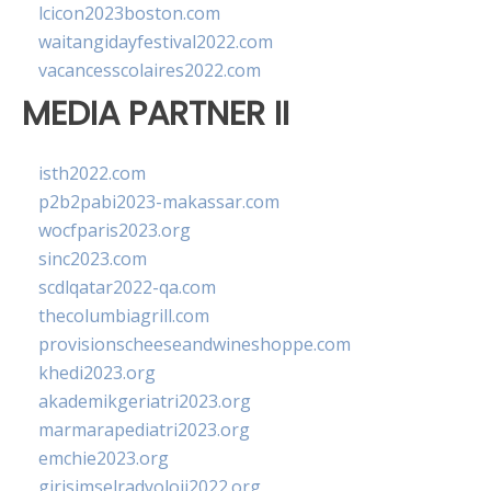
lcicon2023boston.com
waitangidayfestival2022.com
vacancesscolaires2022.com
MEDIA PARTNER II
isth2022.com
p2b2pabi2023-makassar.com
wocfparis2023.org
sinc2023.com
scdlqatar2022-qa.com
thecolumbiagrill.com
provisionscheeseandwineshoppe.com
khedi2023.org
akademikgeriatri2023.org
marmarapediatri2023.org
emchie2023.org
girisimselradyoloji2022.org