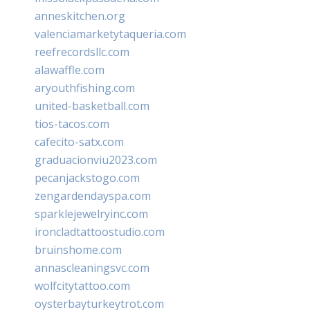
anneskitchen.org
valenciamarketytaqueria.com
reefrecordsllc.com
alawaffle.com
aryouthfishing.com
united-basketball.com
tios-tacos.com
cafecito-satx.com
graduacionviu2023.com
pecanjackstogo.com
zengardendayspa.com
sparklejewelryinc.com
ironcladtattoostudio.com
bruinshome.com
annascleaningsvc.com
wolfcitytattoo.com
oysterbayturkeytrot.com