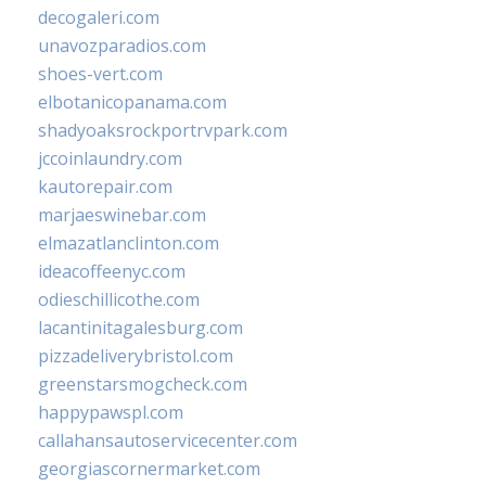
decogaleri.com
unavozparadios.com
shoes-vert.com
elbotanicopanama.com
shadyoaksrockportrvpark.com
jccoinlaundry.com
kautorepair.com
marjaeswinebar.com
elmazatlanclinton.com
ideacoffeenyc.com
odieschillicothe.com
lacantinitagalesburg.com
pizzadeliverybristol.com
greenstarsmogcheck.com
happypawspl.com
callahansautoservicecenter.com
georgiascornermarket.com