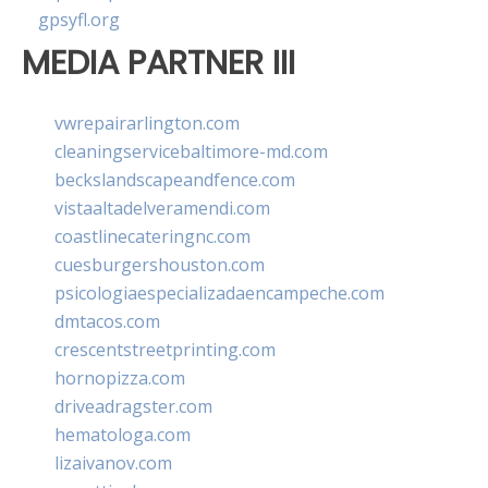
gpsyfl.org
MEDIA PARTNER III
vwrepairarlington.com
cleaningservicebaltimore-md.com
beckslandscapeandfence.com
vistaaltadelveramendi.com
coastlinecateringnc.com
cuesburgershouston.com
psicologiaespecializadaencampeche.com
dmtacos.com
crescentstreetprinting.com
hornopizza.com
driveadragster.com
hematologa.com
lizaivanov.com