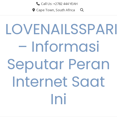
Skip
Call Us: +2782 444 YEAH
to
Cape Town, South Africa
content
LOVENAILSSPAR
– Informasi
Seputar Peran
Internet Saat
Ini