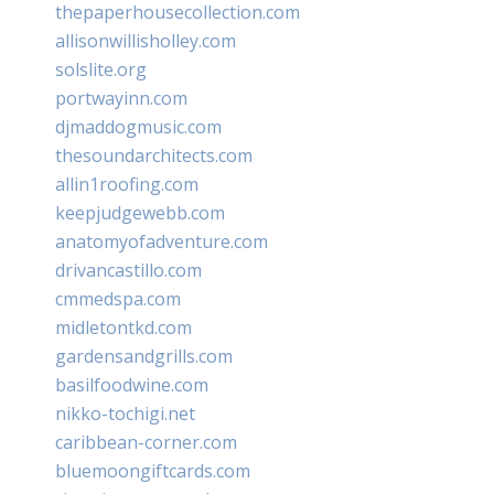
thepaperhousecollection.com
allisonwillisholley.com
solslite.org
portwayinn.com
djmaddogmusic.com
thesoundarchitects.com
allin1roofing.com
keepjudgewebb.com
anatomyofadventure.com
drivancastillo.com
cmmedspa.com
midletontkd.com
gardensandgrills.com
basilfoodwine.com
nikko-tochigi.net
caribbean-corner.com
bluemoongiftcards.com