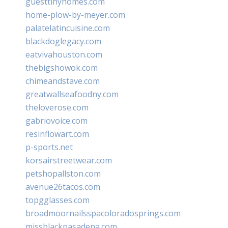
guesttinyhomes.com
home-plow-by-meyer.com
palatelatincuisine.com
blackdoglegacy.com
eatvivahouston.com
thebigshowok.com
chimeandstave.com
greatwallseafoodny.com
theloverose.com
gabriovoice.com
resinflowart.com
p-sports.net
korsairstreetwear.com
petshopallston.com
avenue26tacos.com
topgglasses.com
broadmoornailsspacoloradosprings.com
missblackpasadena.com