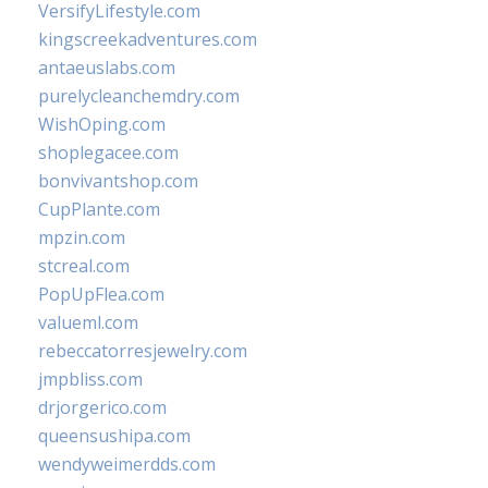
VersifyLifestyle.com
kingscreekadventures.com
antaeuslabs.com
purelycleanchemdry.com
WishOping.com
shoplegacee.com
bonvivantshop.com
CupPlante.com
mpzin.com
stcreal.com
PopUpFlea.com
valueml.com
rebeccatorresjewelry.com
jmpbliss.com
drjorgerico.com
queensushipa.com
wendyweimerdds.com