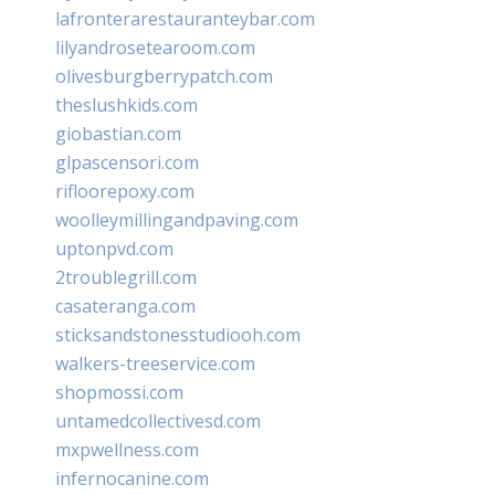
lafronterarestauranteybar.com
lilyandrosetearoom.com
olivesburgberrypatch.com
theslushkids.com
giobastian.com
glpascensori.com
rifloorepoxy.com
woolleymillingandpaving.com
uptonpvd.com
2troublegrill.com
casateranga.com
sticksandstonesstudiooh.com
walkers-treeservice.com
shopmossi.com
untamedcollectivesd.com
mxpwellness.com
infernocanine.com