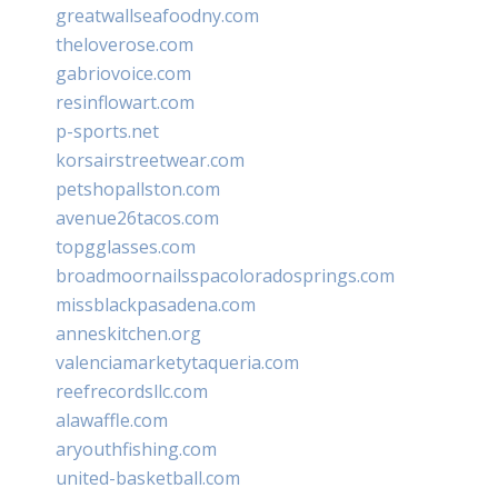
greatwallseafoodny.com
theloverose.com
gabriovoice.com
resinflowart.com
p-sports.net
korsairstreetwear.com
petshopallston.com
avenue26tacos.com
topgglasses.com
broadmoornailsspacoloradosprings.com
missblackpasadena.com
anneskitchen.org
valenciamarketytaqueria.com
reefrecordsllc.com
alawaffle.com
aryouthfishing.com
united-basketball.com