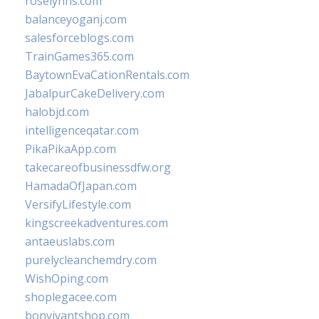
roselynns.com
balanceyoganj.com
salesforceblogs.com
TrainGames365.com
BaytownEvaCationRentals.com
JabalpurCakeDelivery.com
halobjd.com
intelligenceqatar.com
PikaPikaApp.com
takecareofbusinessdfw.org
HamadaOfJapan.com
VersifyLifestyle.com
kingscreekadventures.com
antaeuslabs.com
purelycleanchemdry.com
WishOping.com
shoplegacee.com
bonvivantshop.com