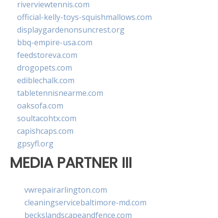
riverviewtennis.com
official-kelly-toys-squishmallows.com
displaygardenonsuncrest.org
bbq-empire-usa.com
feedstoreva.com
drogopets.com
ediblechalk.com
tabletennisnearme.com
oaksofa.com
soultacohtx.com
capishcaps.com
gpsyfl.org
MEDIA PARTNER III
vwrepairarlington.com
cleaningservicebaltimore-md.com
beckslandscapeandfence.com