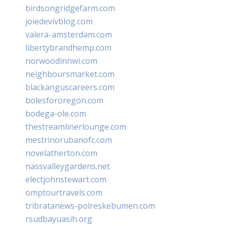
birdsongridgefarm.com
joiedevivblog.com
valera-amsterdam.com
libertybrandhemp.com
norwoodinnwi.com
neighboursmarket.com
blackanguscareers.com
bolesfororegon.com
bodega-ole.com
thestreamlinerlounge.com
mestrinorubanofc.com
novelatherton.com
nassvalleygardens.net
electjohnstewart.com
omptourtravels.com
tribratanews-polreskebumen.com
rsudbayuasih.org