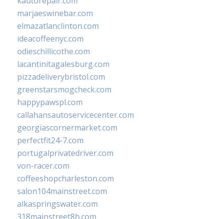
kautorepair.com
marjaeswinebar.com
elmazatlanclinton.com
ideacoffeenyc.com
odieschillicothe.com
lacantinitagalesburg.com
pizzadeliverybristol.com
greenstarsmogcheck.com
happypawspl.com
callahansautoservicecenter.com
georgiascornermarket.com
perfectfit24-7.com
portugalprivatedriver.com
von-racer.com
coffeeshopcharleston.com
salon104mainstreet.com
alkaspringswater.com
318mainstreet8h.com