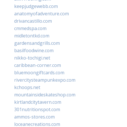
keepjudgewebb.com
anatomyofadventure.com
drivancastillo.com
cmmedspa.com
midletontkd.com
gardensandgrills.com
basilfoodwine.com
nikko-tochigi.net
caribbean-corner.com
bluemoongiftcards.com
rivercitysteampunkexpo.com
kchoops.net
mountainsideskateshop.com
kirtlandcitytavern.com
301nutritionspot.com
ammos-stores.com
loceanecreations.com