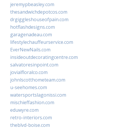
jeremypbeasley.com
thesandwichdepotcos.com
drgiggleshouseofpain.com
hotflashdesigns.com
garagenadeau.com
lifestylechauffeurservice.com
EverNewNails.com
insideoutdecoratingcentre.com
salvatoresinpoint.com
jovialfloralco.com
johnlscotthometeam.com
u-seehomes.com
watersportslagonissi.com
mischieffashion.com
eduwyre.com
retro-interiors.com
theblvd-boise.com