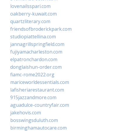
lovenailsspari.com
oakberry-kuwait.com
quartzliterary.com
friendsofbroderickpark.com
studiopiattellina.com
jannagrillspringfield.com
fujiyamacharleston.com
elpatronchardon.com
donglaishun-order.com
fiamc-rome2022.org
mariceworldessentials.com
lafisheriarestaurant.com
915jazzandmore.com
aguadulce-countryfair.com
jakehovis.com
bosswingsduluth.com
birminghamautocare.com