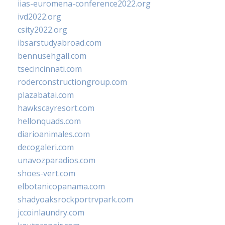
iias-euromena-conference2022.org
ivd2022.org
csity2022.org
ibsarstudyabroad.com
bennusehgall.com
tsecincinnati.com
roderconstructiongroup.com
plazabatai.com
hawkscayresort.com
hellonquads.com
diarioanimales.com
decogaleri.com
unavozparadios.com
shoes-vert.com
elbotanicopanama.com
shadyoaksrockportrvpark.com
jccoinlaundry.com