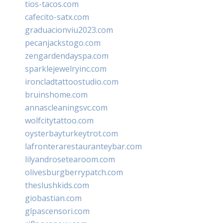
tios-tacos.com
cafecito-satx.com
graduacionviu2023.com
pecanjackstogo.com
zengardendayspa.com
sparklejewelryinc.com
ironcladtattoostudio.com
bruinshome.com
annascleaningsvc.com
wolfcitytattoo.com
oysterbayturkeytrot.com
lafronterarestauranteybar.com
lilyandrosetearoom.com
olivesburgberrypatch.com
theslushkids.com
giobastian.com
glpascensori.com