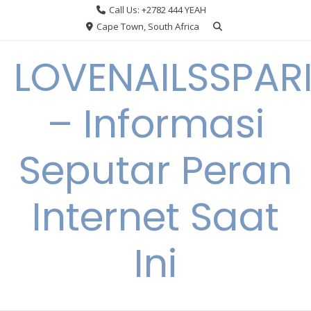
Skip
Call Us: +2782 444 YEAH
to
Cape Town, South Africa
content
LOVENAILSSPAR
– Informasi
Seputar Peran
Internet Saat
Ini