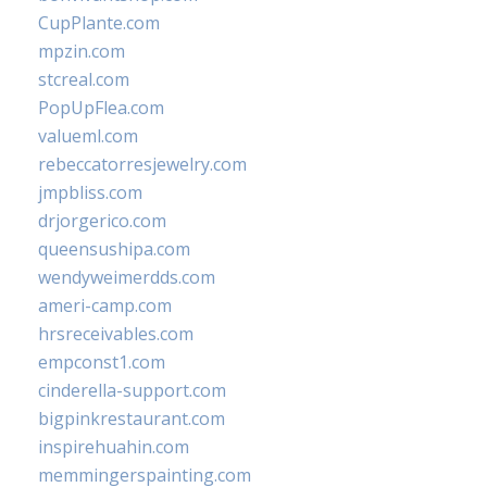
CupPlante.com
mpzin.com
stcreal.com
PopUpFlea.com
valueml.com
rebeccatorresjewelry.com
jmpbliss.com
drjorgerico.com
queensushipa.com
wendyweimerdds.com
ameri-camp.com
hrsreceivables.com
empconst1.com
cinderella-support.com
bigpinkrestaurant.com
inspirehuahin.com
memmingerspainting.com