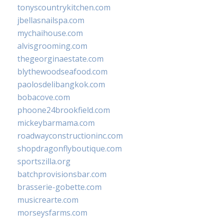
tonyscountrykitchen.com
jbellasnailspa.com
mychaihouse.com
alvisgrooming.com
thegeorginaestate.com
blythewoodseafood.com
paolosdelibangkok.com
bobacove.com
phoone24brookfield.com
mickeybarmama.com
roadwayconstructioninc.com
shopdragonflyboutique.com
sportszilla.org
batchprovisionsbar.com
brasserie-gobette.com
musicrearte.com
morseysfarms.com