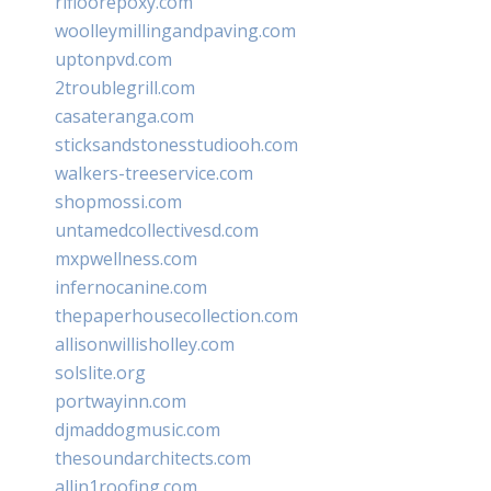
rifloorepoxy.com
woolleymillingandpaving.com
uptonpvd.com
2troublegrill.com
casateranga.com
sticksandstonesstudiooh.com
walkers-treeservice.com
shopmossi.com
untamedcollectivesd.com
mxpwellness.com
infernocanine.com
thepaperhousecollection.com
allisonwillisholley.com
solslite.org
portwayinn.com
djmaddogmusic.com
thesoundarchitects.com
allin1roofing.com