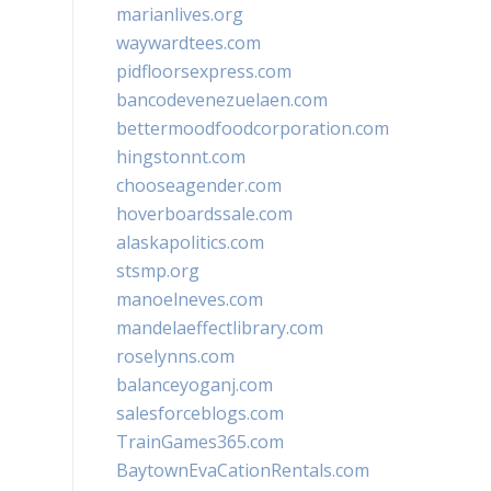
marianlives.org
waywardtees.com
pidfloorsexpress.com
bancodevenezuelaen.com
bettermoodfoodcorporation.com
hingstonnt.com
chooseagender.com
hoverboardssale.com
alaskapolitics.com
stsmp.org
manoelneves.com
mandelaeffectlibrary.com
roselynns.com
balanceyoganj.com
salesforceblogs.com
TrainGames365.com
BaytownEvaCationRentals.com