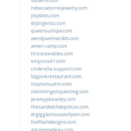
valueml.com
rebeccatorresjewelry.com
jmpbliss.com
drjorgerico.com
queensushipa.com
wendyweimerdds.com
ameri-camp.com
hrsreceivables.com
empconst1.com
cinderella-support.com
bigpinkrestaurant.com
inspirehuahin.com
memmingerspainting.com
jeremypbeasley.com
thesandwichdepotcos.com
drgiggleshouseofpain.com
hotflashdesigns.com
garagenadeau.com