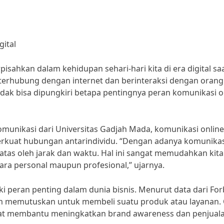
gital
isahkan dalam kehidupan sehari-hari kita di era digital saat
lu terhubung dengan internet dan berinteraksi dengan orang 
tidak bisa dipungkiri betapa pentingnya peran komunikasi o
omunikasi dari Universitas Gadjah Mada, komunikasi online
erkuat hubungan antarindividu. “Dengan adanya komunikas
batas oleh jarak dan waktu. Hal ini sangat memudahkan kita
cara personal maupun profesional,” ujarnya.
ki peran penting dalam dunia bisnis. Menurut data dari For
m memutuskan untuk membeli suatu produk atau layanan.
dapat membantu meningkatkan brand awareness dan penjual