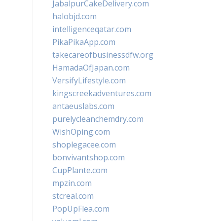
JabalpurCakeDelivery.com
halobjd.com
intelligenceqatar.com
PikaPikaApp.com
takecareofbusinessdfw.org
HamadaOfJapan.com
VersifyLifestyle.com
kingscreekadventures.com
antaeuslabs.com
purelycleanchemdry.com
WishOping.com
shoplegacee.com
bonvivantshop.com
CupPlante.com
mpzin.com
stcreal.com
PopUpFlea.com