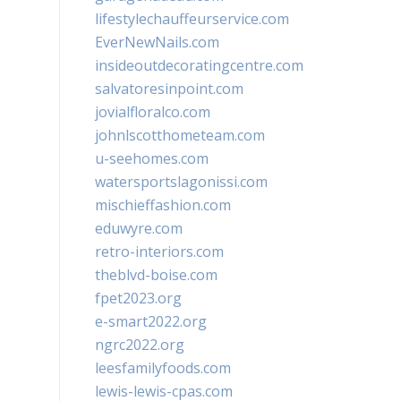
lifestylechauffeurservice.com
EverNewNails.com
insideoutdecoratingcentre.com
salvatoresinpoint.com
jovialfloralco.com
johnlscotthometeam.com
u-seehomes.com
watersportslagonissi.com
mischieffashion.com
eduwyre.com
retro-interiors.com
theblvd-boise.com
fpet2023.org
e-smart2022.org
ngrc2022.org
leesfamilyfoods.com
lewis-lewis-cpas.com