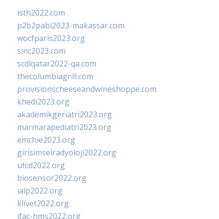
isth2022.com
p2b2pabi2023-makassar.com
wocfparis2023.org
sinc2023.com
scdlqatar2022-qa.com
thecolumbiagrill.com
provisionscheeseandwineshoppe.com
khedi2023.org
akademikgeriatri2023.org
marmarapediatri2023.org
emchie2023.org
girisimselradyoloji2022.org
utcd2022.org
biosensor2022.org
ialp2022.org
klivet2022.org
ifac-hms2022.org