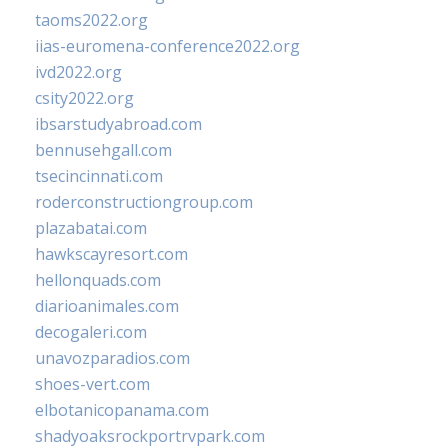
taoms2022.org
iias-euromena-conference2022.org
ivd2022.org
csity2022.org
ibsarstudyabroad.com
bennusehgall.com
tsecincinnati.com
roderconstructiongroup.com
plazabatai.com
hawkscayresort.com
hellonquads.com
diarioanimales.com
decogaleri.com
unavozparadios.com
shoes-vert.com
elbotanicopanama.com
shadyoaksrockportrvpark.com