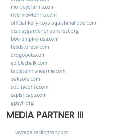
morseysfarms.com
riverviewtennis.com
official-kelly-toys-squishmallows.com
displaygardenonsuncrest.org
bbq-empire-usa.com
feedstoreva.com
drogopets.com
ediblechalk.com
tabletennisnearme.com
oaksofa.com
soultacohtx.com
capishcaps.com
gpsyfl.org
MEDIA PARTNER III
vwrepairarlington.com