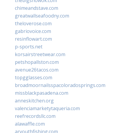
thebigshowok.com
chimeandstave.com
greatwallseafoodny.com
theloverose.com
gabriovoice.com
resinflowart.com
p-sports.net
korsairstreetwear.com
petshopallston.com
avenue26tacos.com
topgglasses.com
broadmoornailsspacoloradosprings.com
missblackpasadena.com
anneskitchen.org
valenciamarketytaqueria.com
reefrecordsllc.com
alawaffle.com
aryouthfishing.com