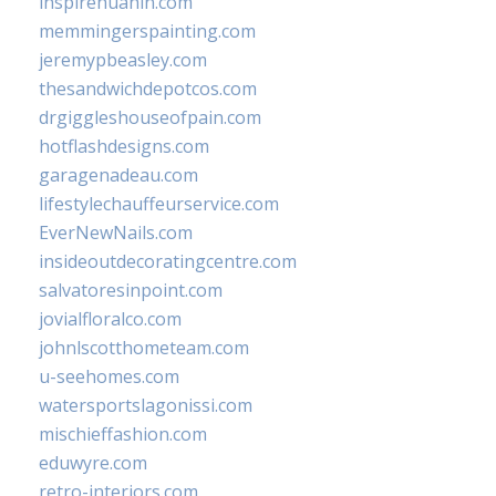
inspirehuahin.com
memmingerspainting.com
jeremypbeasley.com
thesandwichdepotcos.com
drgiggleshouseofpain.com
hotflashdesigns.com
garagenadeau.com
lifestylechauffeurservice.com
EverNewNails.com
insideoutdecoratingcentre.com
salvatoresinpoint.com
jovialfloralco.com
johnlscotthometeam.com
u-seehomes.com
watersportslagonissi.com
mischieffashion.com
eduwyre.com
retro-interiors.com