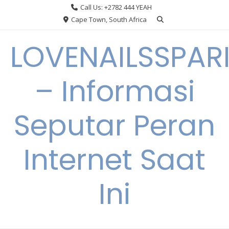
Skip
Call Us: +2782 444 YEAH
to
Cape Town, South Africa
content
LOVENAILSSPAR
– Informasi
Seputar Peran
Internet Saat
Ini