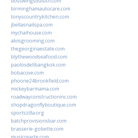
bosswingsduluth.com
birminghamautocare.com
tonyscountrykitchen.com
jbellasnailspa.com
mychaihouse.com
alvisgrooming.com
thegeorginaestate.com
blythewoodseafood.com
paolosdelibangkok.com
bobacove.com
phoone24brookfield.com
mickeybarmama.com
roadwayconstructioninc.com
shopdragonflyboutique.com
sportszilla.org
batchprovisionsbar.com
brasserie-gobette.com
musicrearte.com