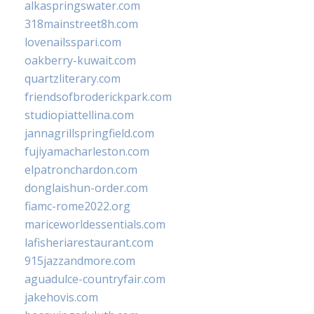
alkaspringswater.com
318mainstreet8h.com
lovenailsspari.com
oakberry-kuwait.com
quartzliterary.com
friendsofbroderickpark.com
studiopiattellina.com
jannagrillspringfield.com
fujiyamacharleston.com
elpatronchardon.com
donglaishun-order.com
fiamc-rome2022.org
mariceworldessentials.com
lafisheriarestaurant.com
915jazzandmore.com
aguadulce-countryfair.com
jakehovis.com