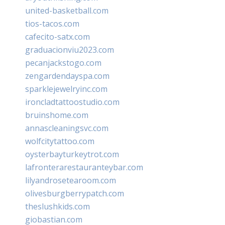
united-basketball.com
tios-tacos.com
cafecito-satx.com
graduacionviu2023.com
pecanjackstogo.com
zengardendayspa.com
sparklejewelryinc.com
ironcladtattoostudio.com
bruinshome.com
annascleaningsvc.com
wolfcitytattoo.com
oysterbayturkeytrot.com
lafronterarestauranteybar.com
lilyandrosetearoom.com
olivesburgberrypatch.com
theslushkids.com
giobastian.com