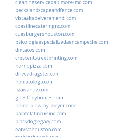
cleaningservicebaltimore-md.com
beckslandscapeandfence.com
vistaaltadelveramendi.com
coastlinecateringnc.com
cuesburgershouston.com
psicologiaespecializadaencampeche.com
dmtacos.com
crescentstreetprinting.com
hornopizza.com
driveadragster.com
hematologa.com
lizaivanov.com
guesttinyhomes.com
home-plow-by-meyer.com
palatelatincuisine.com
blackdoglegacy.com
eatvivahouston.com