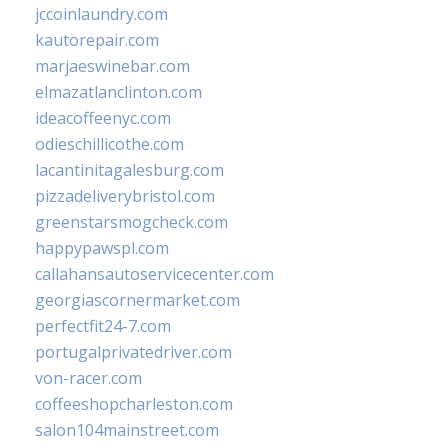
jccoinlaundry.com
kautorepair.com
marjaeswinebar.com
elmazatlanclinton.com
ideacoffeenyc.com
odieschillicothe.com
lacantinitagalesburg.com
pizzadeliverybristol.com
greenstarsmogcheck.com
happypawspl.com
callahansautoservicecenter.com
georgiascornermarket.com
perfectfit24-7.com
portugalprivatedriver.com
von-racer.com
coffeeshopcharleston.com
salon104mainstreet.com