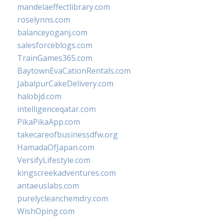
mandelaeffectlibrary.com
roselynns.com
balanceyoganj.com
salesforceblogs.com
TrainGames365.com
BaytownEvaCationRentals.com
JabalpurCakeDelivery.com
halobjd.com
intelligenceqatar.com
PikaPikaApp.com
takecareofbusinessdfw.org
HamadaOfJapan.com
VersifyLifestyle.com
kingscreekadventures.com
antaeuslabs.com
purelycleanchemdry.com
WishOping.com