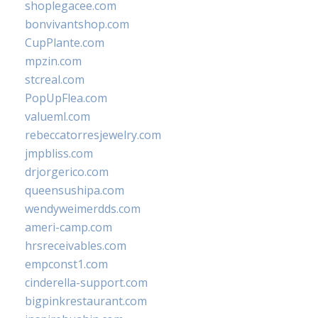
shoplegacee.com
bonvivantshop.com
CupPlante.com
mpzin.com
stcreal.com
PopUpFlea.com
valueml.com
rebeccatorresjewelry.com
jmpbliss.com
drjorgerico.com
queensushipa.com
wendyweimerdds.com
ameri-camp.com
hrsreceivables.com
empconst1.com
cinderella-support.com
bigpinkrestaurant.com