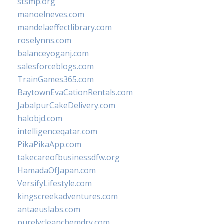
stsmp.org
manoelneves.com
mandelaeffectlibrary.com
roselynns.com
balanceyoganj.com
salesforceblogs.com
TrainGames365.com
BaytownEvaCationRentals.com
JabalpurCakeDelivery.com
halobjd.com
intelligenceqatar.com
PikaPikaApp.com
takecareofbusinessdfw.org
HamadaOfJapan.com
VersifyLifestyle.com
kingscreekadventures.com
antaeuslabs.com
purelycleanchemdry.com