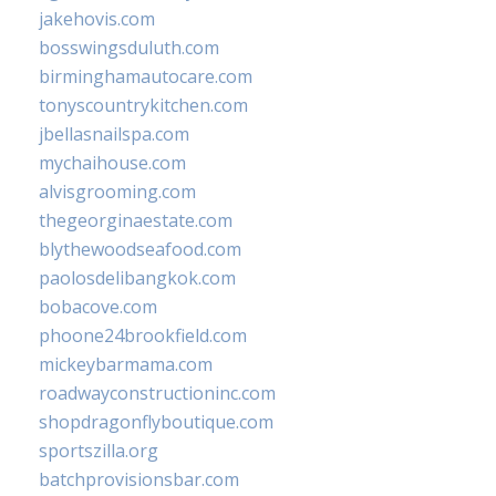
jakehovis.com
bosswingsduluth.com
birminghamautocare.com
tonyscountrykitchen.com
jbellasnailspa.com
mychaihouse.com
alvisgrooming.com
thegeorginaestate.com
blythewoodseafood.com
paolosdelibangkok.com
bobacove.com
phoone24brookfield.com
mickeybarmama.com
roadwayconstructioninc.com
shopdragonflyboutique.com
sportszilla.org
batchprovisionsbar.com