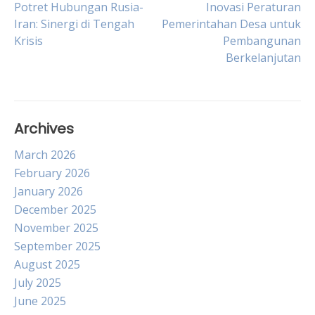
Post
Potret Hubungan Rusia-
Inovasi Peraturan
Iran: Sinergi di Tengah
Pemerintahan Desa untuk
Krisis
Pembangunan
navigation
Berkelanjutan
Archives
March 2026
February 2026
January 2026
December 2025
November 2025
September 2025
August 2025
July 2025
June 2025