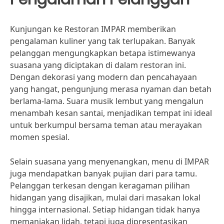
Kunjungan ke Restoran IMPAR memberikan
pengalaman kuliner yang tak terlupakan. Banyak
pelanggan mengungkapkan betapa istimewanya
suasana yang diciptakan di dalam restoran ini.
Dengan dekorasi yang modern dan pencahayaan
yang hangat, pengunjung merasa nyaman dan betah
berlama-lama. Suara musik lembut yang mengalun
menambah kesan santai, menjadikan tempat ini ideal
untuk berkumpul bersama teman atau merayakan
momen spesial.
Selain suasana yang menyenangkan, menu di IMPAR
juga mendapatkan banyak pujian dari para tamu.
Pelanggan terkesan dengan keragaman pilihan
hidangan yang disajikan, mulai dari masakan lokal
hingga internasional. Setiap hidangan tidak hanya
memanjakan lidah, tetapi juga dipresentasikan