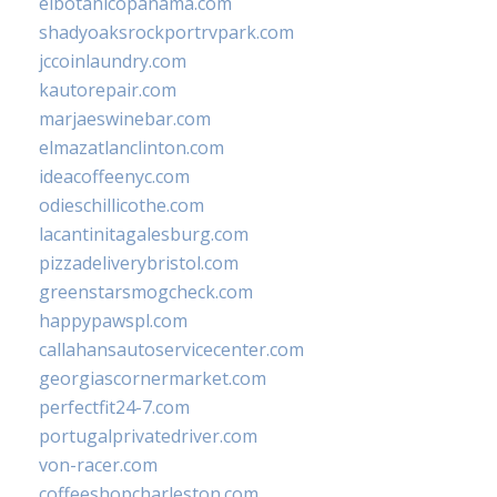
elbotanicopanama.com
shadyoaksrockportrvpark.com
jccoinlaundry.com
kautorepair.com
marjaeswinebar.com
elmazatlanclinton.com
ideacoffeenyc.com
odieschillicothe.com
lacantinitagalesburg.com
pizzadeliverybristol.com
greenstarsmogcheck.com
happypawspl.com
callahansautoservicecenter.com
georgiascornermarket.com
perfectfit24-7.com
portugalprivatedriver.com
von-racer.com
coffeeshopcharleston.com