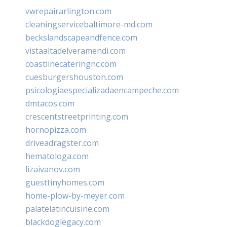
vwrepairarlington.com
cleaningservicebaltimore-md.com
beckslandscapeandfence.com
vistaaltadelveramendi.com
coastlinecateringnc.com
cuesburgershouston.com
psicologiaespecializadaencampeche.com
dmtacos.com
crescentstreetprinting.com
hornopizza.com
driveadragster.com
hematologa.com
lizaivanov.com
guesttinyhomes.com
home-plow-by-meyer.com
palatelatincuisine.com
blackdoglegacy.com