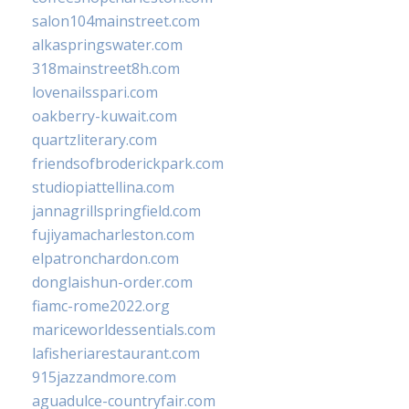
salon104mainstreet.com
alkaspringswater.com
318mainstreet8h.com
lovenailsspari.com
oakberry-kuwait.com
quartzliterary.com
friendsofbroderickpark.com
studiopiattellina.com
jannagrillspringfield.com
fujiyamacharleston.com
elpatronchardon.com
donglaishun-order.com
fiamc-rome2022.org
mariceworldessentials.com
lafisheriarestaurant.com
915jazzandmore.com
aguadulce-countryfair.com