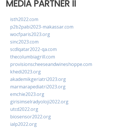
MEDIA PARTNER II
isth2022.com
p2b2pabi2023-makassar.com
wocfparis2023.org
sinc2023.com
scdlqatar2022-qa.com
thecolumbiagrill.com
provisionscheeseandwineshoppe.com
khedi2023.org
akademikgeriatri2023.org
marmarapediatri2023.org
emchie2023.org
girisimselradyoloji2022.org
utcd2022.org
biosensor2022.org
ialp2022.org