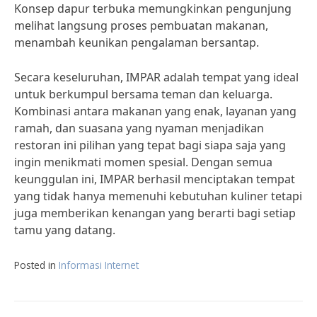
Konsep dapur terbuka memungkinkan pengunjung
melihat langsung proses pembuatan makanan,
menambah keunikan pengalaman bersantap.
Secara keseluruhan, IMPAR adalah tempat yang ideal
untuk berkumpul bersama teman dan keluarga.
Kombinasi antara makanan yang enak, layanan yang
ramah, dan suasana yang nyaman menjadikan
restoran ini pilihan yang tepat bagi siapa saja yang
ingin menikmati momen spesial. Dengan semua
keunggulan ini, IMPAR berhasil menciptakan tempat
yang tidak hanya memenuhi kebutuhan kuliner tetapi
juga memberikan kenangan yang berarti bagi setiap
tamu yang datang.
Posted in
Informasi Internet