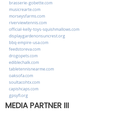
brasserie-gobette.com
musicrearte.com
morseysfarms.com
riverviewtennis.com
official-kelly-toys-squishmallows.com
displaygardenonsuncrest.org
bbq-empire-usa.com
feedstoreva.com
drogopets.com
ediblechalk.com
tabletennisnearme.com
oaksofa.com
soultacohtx.com
capishcaps.com
gpsyfl.org
MEDIA PARTNER III