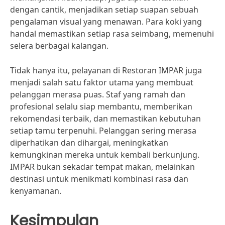
dengan cantik, menjadikan setiap suapan sebuah
pengalaman visual yang menawan. Para koki yang
handal memastikan setiap rasa seimbang, memenuhi
selera berbagai kalangan.
Tidak hanya itu, pelayanan di Restoran IMPAR juga
menjadi salah satu faktor utama yang membuat
pelanggan merasa puas. Staf yang ramah dan
profesional selalu siap membantu, memberikan
rekomendasi terbaik, dan memastikan kebutuhan
setiap tamu terpenuhi. Pelanggan sering merasa
diperhatikan dan dihargai, meningkatkan
kemungkinan mereka untuk kembali berkunjung.
IMPAR bukan sekadar tempat makan, melainkan
destinasi untuk menikmati kombinasi rasa dan
kenyamanan.
Kesimpulan