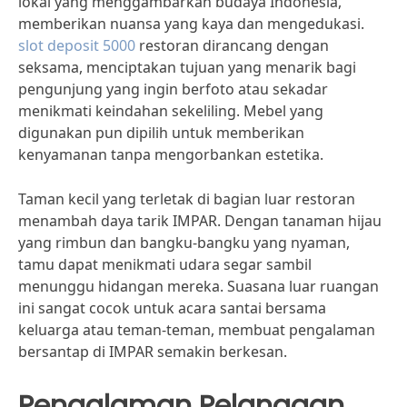
lokal yang menggambarkan budaya Indonesia,
memberikan nuansa yang kaya dan mengedukasi.
slot deposit 5000
restoran dirancang dengan
seksama, menciptakan tujuan yang menarik bagi
pengunjung yang ingin berfoto atau sekadar
menikmati keindahan sekeliling. Mebel yang
digunakan pun dipilih untuk memberikan
kenyamanan tanpa mengorbankan estetika.
Taman kecil yang terletak di bagian luar restoran
menambah daya tarik IMPAR. Dengan tanaman hijau
yang rimbun dan bangku-bangku yang nyaman,
tamu dapat menikmati udara segar sambil
menunggu hidangan mereka. Suasana luar ruangan
ini sangat cocok untuk acara santai bersama
keluarga atau teman-teman, membuat pengalaman
bersantap di IMPAR semakin berkesan.
Pengalaman Pelanggan