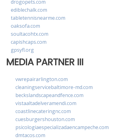
drogopets.com
ediblechalk.com
tabletennisnearme.com
oaksofa.com
soultacohtx.com
capishcaps.com
gpsyfl.org
MEDIA PARTNER III
vwrepairarlington.com
cleaningservicebaltimore-md.com
beckslandscapeandfence.com
vistaaltadelveramendi.com
coastlinecateringnc.com
cuesburgershouston.com
psicologiaespecializadaencampeche.com
dmtacos.com