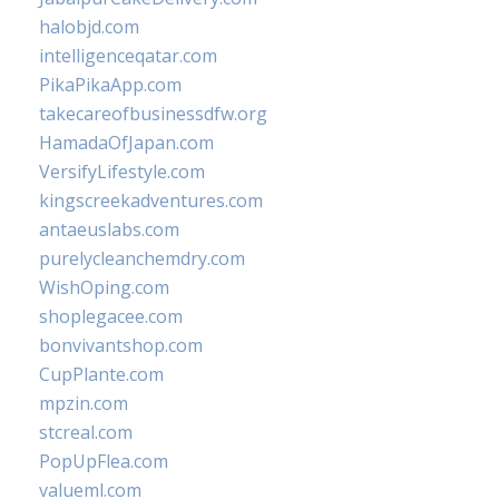
halobjd.com
intelligenceqatar.com
PikaPikaApp.com
takecareofbusinessdfw.org
HamadaOfJapan.com
VersifyLifestyle.com
kingscreekadventures.com
antaeuslabs.com
purelycleanchemdry.com
WishOping.com
shoplegacee.com
bonvivantshop.com
CupPlante.com
mpzin.com
stcreal.com
PopUpFlea.com
valueml.com