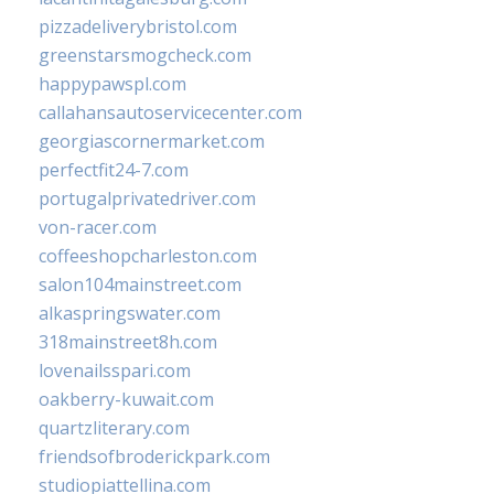
pizzadeliverybristol.com
greenstarsmogcheck.com
happypawspl.com
callahansautoservicecenter.com
georgiascornermarket.com
perfectfit24-7.com
portugalprivatedriver.com
von-racer.com
coffeeshopcharleston.com
salon104mainstreet.com
alkaspringswater.com
318mainstreet8h.com
lovenailsspari.com
oakberry-kuwait.com
quartzliterary.com
friendsofbroderickpark.com
studiopiattellina.com