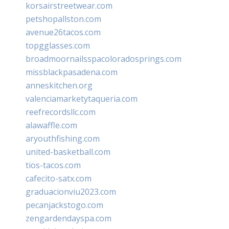
korsairstreetwear.com
petshopallston.com
avenue26tacos.com
topgglasses.com
broadmoornailsspacoloradosprings.com
missblackpasadena.com
anneskitchen.org
valenciamarketytaqueria.com
reefrecordsllc.com
alawaffle.com
aryouthfishing.com
united-basketball.com
tios-tacos.com
cafecito-satx.com
graduacionviu2023.com
pecanjackstogo.com
zengardendayspa.com