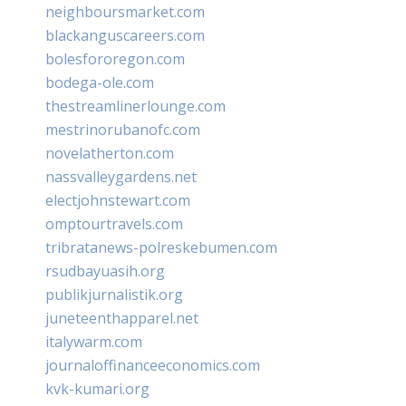
neighboursmarket.com
blackanguscareers.com
bolesfororegon.com
bodega-ole.com
thestreamlinerlounge.com
mestrinorubanofc.com
novelatherton.com
nassvalleygardens.net
electjohnstewart.com
omptourtravels.com
tribratanews-polreskebumen.com
rsudbayuasih.org
publikjurnalistik.org
juneteenthapparel.net
italywarm.com
journaloffinanceeconomics.com
kvk-kumari.org