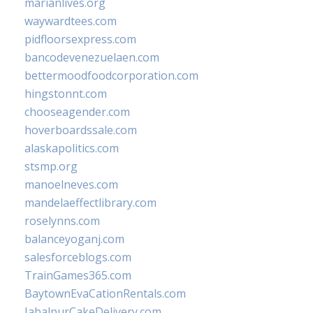
marianlives.org
waywardtees.com
pidfloorsexpress.com
bancodevenezuelaen.com
bettermoodfoodcorporation.com
hingstonnt.com
chooseagender.com
hoverboardssale.com
alaskapolitics.com
stsmp.org
manoelneves.com
mandelaeffectlibrary.com
roselynns.com
balanceyoganj.com
salesforceblogs.com
TrainGames365.com
BaytownEvaCationRentals.com
JabalpurCakeDelivery.com