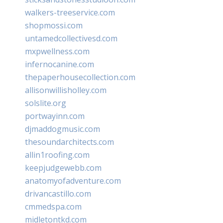
walkers-treeservice.com
shopmossi.com
untamedcollectivesd.com
mxpwellness.com
infernocanine.com
thepaperhousecollection.com
allisonwillisholley.com
solslite.org
portwayinn.com
djmaddogmusic.com
thesoundarchitects.com
allin1roofing.com
keepjudgewebb.com
anatomyofadventure.com
drivancastillo.com
cmmedspa.com
midletontkd.com