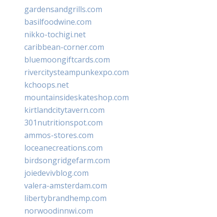
gardensandgrills.com
basilfoodwine.com
nikko-tochigi.net
caribbean-corner.com
bluemoongiftcards.com
rivercitysteampunkexpo.com
kchoops.net
mountainsideskateshop.com
kirtlandcitytavern.com
301nutritionspot.com
ammos-stores.com
loceanecreations.com
birdsongridgefarm.com
joiedevivblog.com
valera-amsterdam.com
libertybrandhemp.com
norwoodinnwi.com