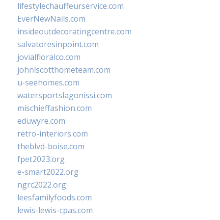
lifestylechauffeurservice.com
EverNewNails.com
insideoutdecoratingcentre.com
salvatoresinpoint.com
jovialfloralco.com
johnlscotthometeam.com
u-seehomes.com
watersportslagonissi.com
mischieffashion.com
eduwyre.com
retro-interiors.com
theblvd-boise.com
fpet2023.org
e-smart2022.org
ngrc2022.org
leesfamilyfoods.com
lewis-lewis-cpas.com