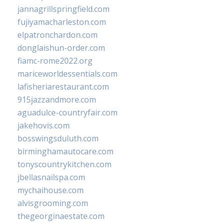
jannagrillspringfield.com
fujiyamacharleston.com
elpatronchardon.com
donglaishun-order.com
fiamc-rome2022.org
mariceworldessentials.com
lafisheriarestaurant.com
915jazzandmore.com
aguadulce-countryfair.com
jakehovis.com
bosswingsduluth.com
birminghamautocare.com
tonyscountrykitchen.com
jbellasnailspa.com
mychaihouse.com
alvisgrooming.com
thegeorginaestate.com