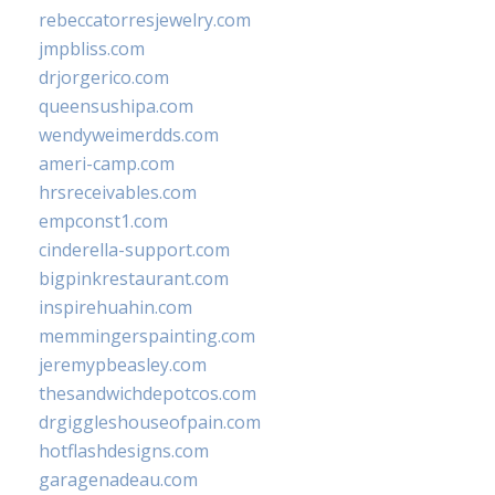
rebeccatorresjewelry.com
jmpbliss.com
drjorgerico.com
queensushipa.com
wendyweimerdds.com
ameri-camp.com
hrsreceivables.com
empconst1.com
cinderella-support.com
bigpinkrestaurant.com
inspirehuahin.com
memmingerspainting.com
jeremypbeasley.com
thesandwichdepotcos.com
drgiggleshouseofpain.com
hotflashdesigns.com
garagenadeau.com