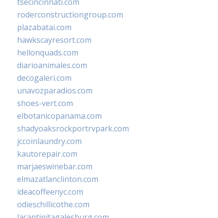
tsecincinnati.com
roderconstructiongroup.com
plazabatai.com
hawkscayresort.com
hellonquads.com
diarioanimales.com
decogaleri.com
unavozparadios.com
shoes-vert.com
elbotanicopanama.com
shadyoaksrockportrvpark.com
jccoinlaundry.com
kautorepair.com
marjaeswinebar.com
elmazatlanclinton.com
ideacoffeenyc.com
odieschillicothe.com
lacantinitagalesburg.com