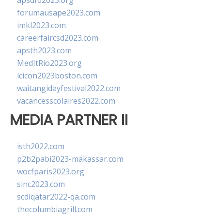
apsdfd2023.org
forumausape2023.com
imkl2023.com
careerfaircsd2023.com
apsth2023.com
MedItRio2023.org
lcicon2023boston.com
waitangidayfestival2022.com
vacancesscolaires2022.com
MEDIA PARTNER II
isth2022.com
p2b2pabi2023-makassar.com
wocfparis2023.org
sinc2023.com
scdlqatar2022-qa.com
thecolumbiagrill.com