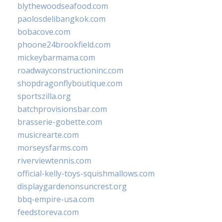
blythewoodseafood.com
paolosdelibangkok.com
bobacove.com
phoone24brookfield.com
mickeybarmama.com
roadwayconstructioninc.com
shopdragonflyboutique.com
sportszilla.org
batchprovisionsbar.com
brasserie-gobette.com
musicrearte.com
morseysfarms.com
riverviewtennis.com
official-kelly-toys-squishmallows.com
displaygardenonsuncrest.org
bbq-empire-usa.com
feedstoreva.com