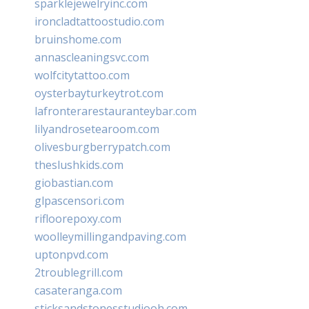
sparklejewelryinc.com
ironcladtattoostudio.com
bruinshome.com
annascleaningsvc.com
wolfcitytattoo.com
oysterbayturkeytrot.com
lafronterarestauranteybar.com
lilyandrosetearoom.com
olivesburgberrypatch.com
theslushkids.com
giobastian.com
glpascensori.com
rifloorepoxy.com
woolleymillingandpaving.com
uptonpvd.com
2troublegrill.com
casateranga.com
sticksandstonesstudiooh.com