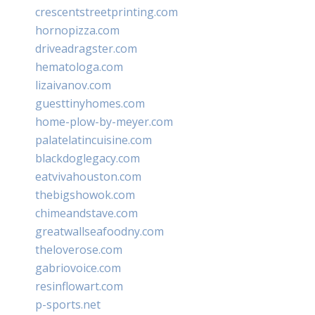
crescentstreetprinting.com
hornopizza.com
driveadragster.com
hematologa.com
lizaivanov.com
guesttinyhomes.com
home-plow-by-meyer.com
palatelatincuisine.com
blackdoglegacy.com
eatvivahouston.com
thebigshowok.com
chimeandstave.com
greatwallseafoodny.com
theloverose.com
gabriovoice.com
resinflowart.com
p-sports.net