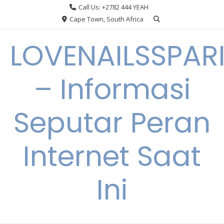
Skip
Call Us: +2782 444 YEAH
to
Cape Town, South Africa
content
LOVENAILSSPAR
– Informasi
Seputar Peran
Internet Saat
Ini