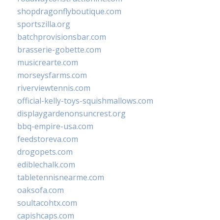
shopdragonflyboutique.com
sportszilla.org
batchprovisionsbar.com
brasserie-gobette.com
musicrearte.com
morseysfarms.com
riverviewtennis.com
official-kelly-toys-squishmallows.com
displaygardenonsuncrest.org
bbq-empire-usa.com
feedstoreva.com
drogopets.com
ediblechalk.com
tabletennisnearme.com
oaksofa.com
soultacohtx.com
capishcaps.com