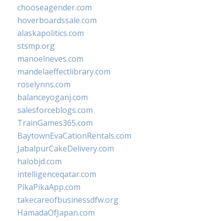
chooseagender.com
hoverboardssale.com
alaskapolitics.com
stsmp.org
manoelneves.com
mandelaeffectlibrary.com
roselynns.com
balanceyoganj.com
salesforceblogs.com
TrainGames365.com
BaytownEvaCationRentals.com
JabalpurCakeDelivery.com
halobjd.com
intelligenceqatar.com
PikaPikaApp.com
takecareofbusinessdfw.org
HamadaOfJapan.com