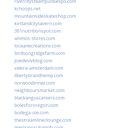
rivercitysteampunkexpo.com
kchoops.net
mountainsideskateshop.com
kirtlandcitytavern.com
301nutritionspot.com
ammos-stores.com
loceanecreations.com
birdsongridgefarm.com
joiedevivblog.com
valera-amsterdam.com
libertybrandhemp.com
norwoodinnwi.com
neighboursmarket.com
blackanguscareers.com
bolesfororegon.com
bodega-ole.com
thestreamlinerlounge.com
mestrinorubanofc.com