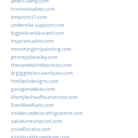
ameri-camp.com
hrsreceivables.com
empconst1.com
cinderella-support.com
bigpinkrestaurant.com
inspirehuahin.com
memmingerspainting.com
jeremypbeasley.com
thesandwichdepotcos.com
drgiggleshouseofpain.com
hotflashdesigns.com
garagenadeau.com
lifestylechauffeurservice.com
EverNewNails.com
insideoutdecoratingcentre.com
salvatoresinpoint.com
jovialfloralco.com
johnlscotthometeam.com