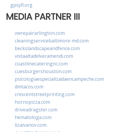
gpsyfl.org
MEDIA PARTNER III
vwrepairarlington.com
cleaningservicebaltimore-md.com
beckslandscapeandfence.com
vistaaltadelveramendi.com
coastlinecateringnc.com
cuesburgershouston.com
psicologiaespecializadaencampeche.com
dmtacos.com
crescentstreetprinting.com
hornopizza.com
driveadragster.com
hematologa.com
lizaivanov.com