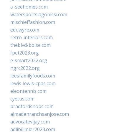
u-seehomes.com
watersportslagonissi.com
mischieffashion.com
eduwyre.com
retro-interiors.com
theblvd-boise.com
fpet2023.org
e-smart2022.org
ngrc2022.org
leesfamilyfoods.com
lewis-lewis-cpas.com
eleontennis.com
cyetus.com
bradfordshops.com
almadenranchsanjose.com
advocatevijay.com
adlibilimler2023.com