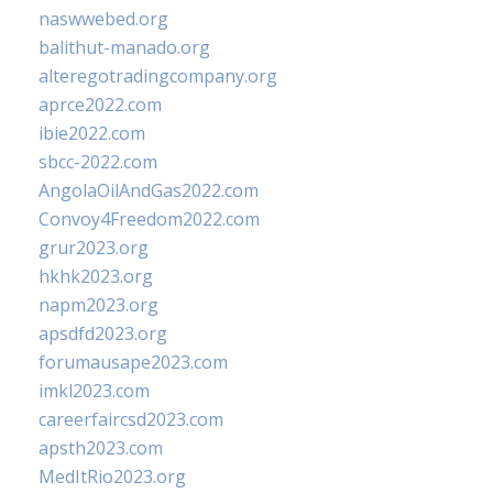
naswwebed.org
balithut-manado.org
alteregotradingcompany.org
aprce2022.com
ibie2022.com
sbcc-2022.com
AngolaOilAndGas2022.com
Convoy4Freedom2022.com
grur2023.org
hkhk2023.org
napm2023.org
apsdfd2023.org
forumausape2023.com
imkl2023.com
careerfaircsd2023.com
apsth2023.com
MedItRio2023.org