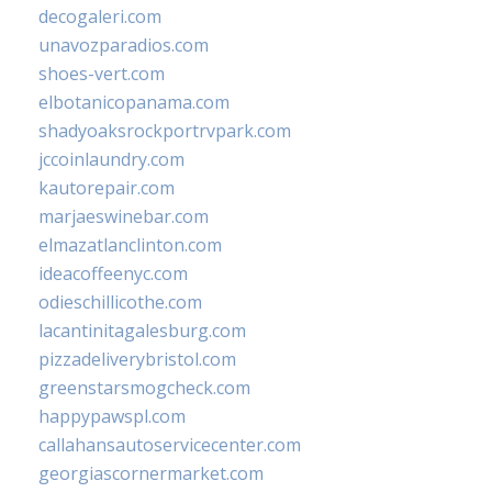
decogaleri.com
unavozparadios.com
shoes-vert.com
elbotanicopanama.com
shadyoaksrockportrvpark.com
jccoinlaundry.com
kautorepair.com
marjaeswinebar.com
elmazatlanclinton.com
ideacoffeenyc.com
odieschillicothe.com
lacantinitagalesburg.com
pizzadeliverybristol.com
greenstarsmogcheck.com
happypawspl.com
callahansautoservicecenter.com
georgiascornermarket.com