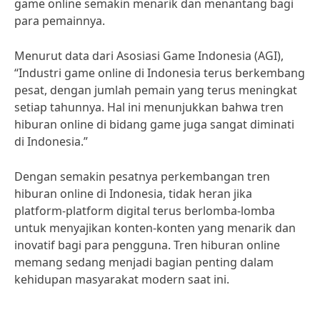
game online semakin menarik dan menantang bagi
para pemainnya.
Menurut data dari Asosiasi Game Indonesia (AGI),
“Industri game online di Indonesia terus berkembang
pesat, dengan jumlah pemain yang terus meningkat
setiap tahunnya. Hal ini menunjukkan bahwa tren
hiburan online di bidang game juga sangat diminati
di Indonesia.”
Dengan semakin pesatnya perkembangan tren
hiburan online di Indonesia, tidak heran jika
platform-platform digital terus berlomba-lomba
untuk menyajikan konten-konten yang menarik dan
inovatif bagi para pengguna. Tren hiburan online
memang sedang menjadi bagian penting dalam
kehidupan masyarakat modern saat ini.