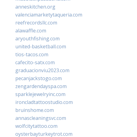
anneskitchen.org
valenciamarketytaqueria.com
reefrecordsllc.com
alawaffle.com
aryouthfishing.com
united-basketball.com
tios-tacos.com
cafecito-satx.com
graduacionviu2023.com
pecanjackstogo.com
zengardendayspa.com
sparklejewelryinc.com
ironcladtattoostudio.com
bruinshome.com
annascleaningsvc.com
wolfcitytattoo.com
oysterbayturkeytrot.com