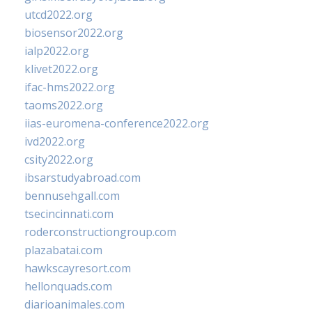
utcd2022.org
biosensor2022.org
ialp2022.org
klivet2022.org
ifac-hms2022.org
taoms2022.org
iias-euromena-conference2022.org
ivd2022.org
csity2022.org
ibsarstudyabroad.com
bennusehgall.com
tsecincinnati.com
roderconstructiongroup.com
plazabatai.com
hawkscayresort.com
hellonquads.com
diarioanimales.com