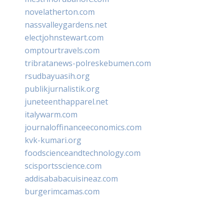
novelatherton.com
nassvalleygardens.net
electjohnstewart.com
omptourtravels.com
tribratanews-polreskebumen.com
rsudbayuasih.org
publikjurnalistik.org
juneteenthapparel.net
italywarm.com
journaloffinanceeconomics.com
kvk-kumari.org
foodscienceandtechnology.com
scisportsscience.com
addisababacuisineaz.com
burgerimcamas.com