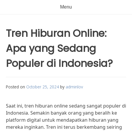
Menu
Tren Hiburan Online:
Apa yang Sedang
Populer di Indonesia?
Posted on
October 25, 2024
by
adminlov
Saat ini, tren hiburan online sedang sangat populer di
Indonesia. Semakin banyak orang yang beralih ke
platform digital untuk mendapatkan hiburan yang
mereka inginkan. Tren ini terus berkembang seiring