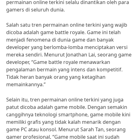
permainan online terkini selalu dinantikan oleh para
gamers di seluruh dunia.
Salah satu tren permainan online terkini yang wajib
dicoba adalah game battle royale. Game ini telah
menjadi fenomena di dunia game dan banyak
developer yang berlomba-lomba menciptakan versi
mereka sendiri. Menurut Jonathan Lai, seorang game
developer, “Game battle royale menawarkan
pengalaman bermain yang intens dan kompetitif.
Tidak heran banyak orang yang ketagihan
memainkannya.”
Selain itu, tren permainan online terkini yang juga
patut dicoba adalah game mobile. Dengan semakin
canggihnya teknologi smartphone, game mobile kini
memiliki grafis yang tidak kalah menarik dengan
game PC atau konsol. Menurut Sarah Tan, seorang
gamer profesional, “Game mobile saat ini sudah