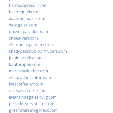
hawkscayresort.com
hellonquads.com
diarioanimales.com
decogaleri.com
unavozparadios.com
shoes-vert.com
elbotanicopanama.com
shadyoaksrockportrvpark.com
jccoinlaundry.com
kautorepair.com
marjaeswinebar.com
elmazatlanclinton.com
ideacoffeenyc.com
odieschillicothe.com
lacantinitagalesburg.com
pizzadeliverybristol.com
greenstarsmogcheck.com