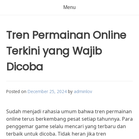
Menu
Tren Permainan Online
Terkini yang Wajib
Dicoba
Posted on
December 25, 2024
by
adminlov
Sudah menjadi rahasia umum bahwa tren permainan
online terus berkembang pesat setiap tahunnya. Para
penggemar game selalu mencari yang terbaru dan
terbaik untuk dicoba. Tidak heran jika tren