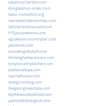
elpatronchardon.com
donglaishun-order.com
fiamc-rome2022.org
mariceworldessentials.com
lafisheriarestaurant.com
915jazzandmore.com
aguadulce-countryfair.com
jakehovis.com
bosswingsduluth.com
birminghamautocare.com
tonyscountrykitchen.com
jbellasnailspa.com
mychaihouse.com
alvisgrooming.com
thegeorginaestate.com
blythewoodseafood.com
paolosdelibangkok.com