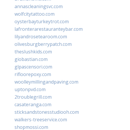
annascleaningsvc.com
wolfcitytattoo.com
oysterbayturkeytrot.com
lafronterarestauranteybar.com
lilyandrosetearoom.com
olivesburgberrypatch.com
theslushkids.com
giobastian.com
glpascensori.com
rifloorepoxy.com
woolleymillingandpaving.com
uptonpvd.com
2troublegrill.com
casateranga.com
sticksandstonesstudiooh.com
walkers-treeservice.com
shopmossi.com