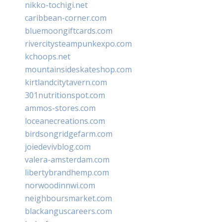
nikko-tochigi.net
caribbean-corner.com
bluemoongiftcards.com
rivercitysteampunkexpo.com
kchoops.net
mountainsideskateshop.com
kirtlandcitytavern.com
301nutritionspot.com
ammos-stores.com
loceanecreations.com
birdsongridgefarm.com
joiedevivblog.com
valera-amsterdam.com
libertybrandhemp.com
norwoodinnwi.com
neighboursmarket.com
blackanguscareers.com