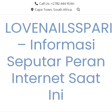
Skip
Call Us: +2782 444 YEAH
to
Cape Town, South Africa
content
LOVENAILSSPAR
– Informasi
Seputar Peran
Internet Saat
Ini