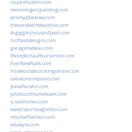
inspirehuahin.com
memmingerspainting.com
jeremypbeasley.com
thesandwichdepotcos.com
drgiggleshouseofpain.com
hotflashdesigns.com
garagenadeau.com
lifestylechauffeurservice.com
EverNewNails.com
insideoutdecoratingcentre.com
salvatoresinpoint.com
jovialfloralco.com
johnlscotthometeam.com
u-seehomes.com
watersportslagonissi.com
mischieffashion.com
eduwyre.com