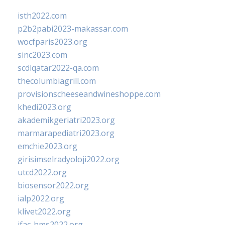
isth2022.com
p2b2pabi2023-makassar.com
wocfparis2023.org
sinc2023.com
scdlqatar2022-qa.com
thecolumbiagrill.com
provisionscheeseandwineshoppe.com
khedi2023.org
akademikgeriatri2023.org
marmarapediatri2023.org
emchie2023.org
girisimselradyoloji2022.org
utcd2022.org
biosensor2022.org
ialp2022.org
klivet2022.org
ifac-hms2022.org