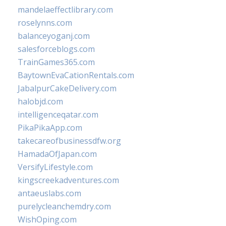
mandelaeffectlibrary.com
roselynns.com
balanceyoganj.com
salesforceblogs.com
TrainGames365.com
BaytownEvaCationRentals.com
JabalpurCakeDelivery.com
halobjd.com
intelligenceqatar.com
PikaPikaApp.com
takecareofbusinessdfw.org
HamadaOfJapan.com
VersifyLifestyle.com
kingscreekadventures.com
antaeuslabs.com
purelycleanchemdry.com
WishOping.com