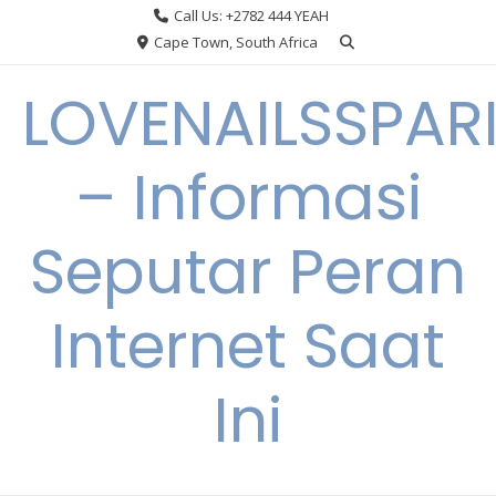
Skip
Call Us: +2782 444 YEAH
to
Cape Town, South Africa
content
LOVENAILSSPAR
– Informasi
Seputar Peran
Internet Saat
Ini