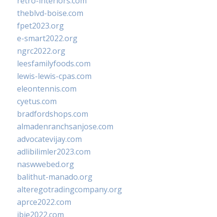
retro-interiors.com
theblvd-boise.com
fpet2023.org
e-smart2022.org
ngrc2022.org
leesfamilyfoods.com
lewis-lewis-cpas.com
eleontennis.com
cyetus.com
bradfordshops.com
almadenranchsanjose.com
advocatevijay.com
adlibilimler2023.com
naswwebed.org
balithut-manado.org
alteregotradingcompany.org
aprce2022.com
ibie2022.com