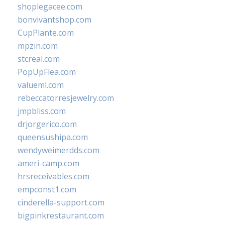
shoplegacee.com
bonvivantshop.com
CupPlante.com
mpzin.com
stcreal.com
PopUpFlea.com
valueml.com
rebeccatorresjewelry.com
jmpbliss.com
drjorgerico.com
queensushipa.com
wendyweimerdds.com
ameri-camp.com
hrsreceivables.com
empconst1.com
cinderella-support.com
bigpinkrestaurant.com