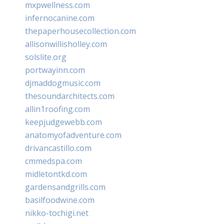
mxpwellness.com
infernocanine.com
thepaperhousecollection.com
allisonwillisholley.com
solslite.org
portwayinn.com
djmaddogmusic.com
thesoundarchitects.com
allin1roofing.com
keepjudgewebb.com
anatomyofadventure.com
drivancastillo.com
cmmedspa.com
midletontkd.com
gardensandgrills.com
basilfoodwine.com
nikko-tochigi.net