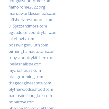
donglaishun-order.com
fiamc-rome2022.org
mariceworldessentials.com
lafisheriarestaurant.com
915jazzandmore.com
aguadulce-countryfair.com
jakehovis.com
bosswingsduluth.com
birminghamautocare.com
tonyscountrykitchen.com
jbellasnailspa.com
mychaihouse.com
alvisgrooming.com
thegeorginaestate.com
blythewoodseafood.com
paolosdelibangkok.com
bobacove.com
phoone24brookfield.com