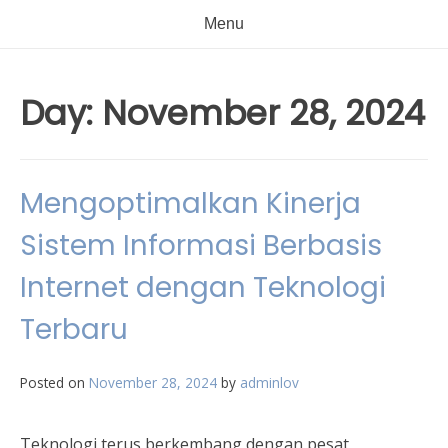
Menu
Day:
November 28, 2024
Mengoptimalkan Kinerja
Sistem Informasi Berbasis
Internet dengan Teknologi
Terbaru
Posted on
November 28, 2024
by
adminlov
Teknologi terus berkembang dengan pesat,