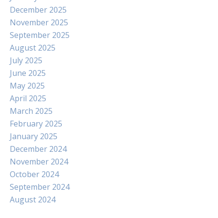
December 2025
November 2025
September 2025
August 2025
July 2025
June 2025
May 2025
April 2025
March 2025
February 2025
January 2025
December 2024
November 2024
October 2024
September 2024
August 2024