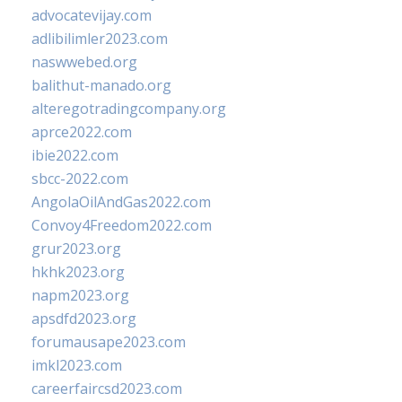
advocatevijay.com
adlibilimler2023.com
naswwebed.org
balithut-manado.org
alteregotradingcompany.org
aprce2022.com
ibie2022.com
sbcc-2022.com
AngolaOilAndGas2022.com
Convoy4Freedom2022.com
grur2023.org
hkhk2023.org
napm2023.org
apsdfd2023.org
forumausape2023.com
imkl2023.com
careerfaircsd2023.com