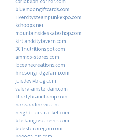
caribbean-corner.com
bluemoongiftcards.com
rivercitysteampunkexpo.com
kchoops.net
mountainsideskateshop.com
kirtlandcitytavern.com
301nutritionspot.com
ammos-stores.com
loceanecreations.com
birdsongridgefarm.com
joiedevivblog.com
valera-amsterdam.com
libertybrandhemp.com
norwoodinnwi.com
neighboursmarket.com
blackanguscareers.com
bolesfororegon.com
bodega-ole.com