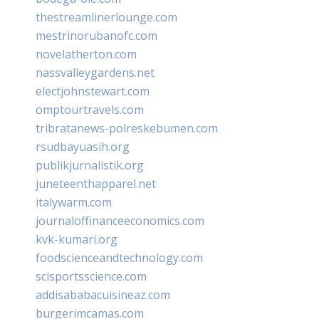
thestreamlinerlounge.com
mestrinorubanofc.com
novelatherton.com
nassvalleygardens.net
electjohnstewart.com
omptourtravels.com
tribratanews-polreskebumen.com
rsudbayuasih.org
publikjurnalistik.org
juneteenthapparel.net
italywarm.com
journaloffinanceeconomics.com
kvk-kumari.org
foodscienceandtechnology.com
scisportsscience.com
addisababacuisineaz.com
burgerimcamas.com