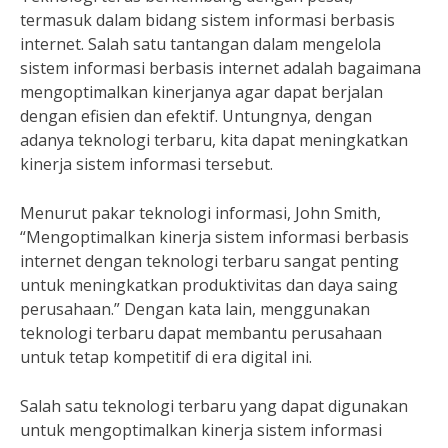
termasuk dalam bidang sistem informasi berbasis
internet. Salah satu tantangan dalam mengelola
sistem informasi berbasis internet adalah bagaimana
mengoptimalkan kinerjanya agar dapat berjalan
dengan efisien dan efektif. Untungnya, dengan
adanya teknologi terbaru, kita dapat meningkatkan
kinerja sistem informasi tersebut.
Menurut pakar teknologi informasi, John Smith,
“Mengoptimalkan kinerja sistem informasi berbasis
internet dengan teknologi terbaru sangat penting
untuk meningkatkan produktivitas dan daya saing
perusahaan.” Dengan kata lain, menggunakan
teknologi terbaru dapat membantu perusahaan
untuk tetap kompetitif di era digital ini.
Salah satu teknologi terbaru yang dapat digunakan
untuk mengoptimalkan kinerja sistem informasi