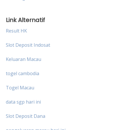
Link Alternatif
Result HK
Slot Deposit Indosat
Keluaran Macau
togel cambodia
Togel Macau
data sgp hari ini
Slot Deposit Dana