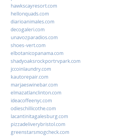
hawkscayresort.com
hellonquads.com
diarioanimales.com
decogaleri.com
unavozparadios.com
shoes-vert.com
elbotanicopanama.com
shadyoaksrockportrvpark.com
jccoinlaundry.com
kautorepair.com
marjaeswinebar.com
elmazatlanclinton.com
ideacoffeenyc.com
odieschillicothe.com
lacantinitagalesburg.com
pizzadeliverybristol.com
greenstarsmogcheck.com