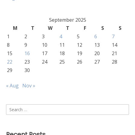
September 2025
M
T
W
T
F
S
S
1
2
3
4
5
6
7
8
9
10
11
12
13
14
15
16
17
18
19
20
21
22
23
24
25
26
27
28
29
30
« Aug
Nov »
Search
for:
Recent Posts