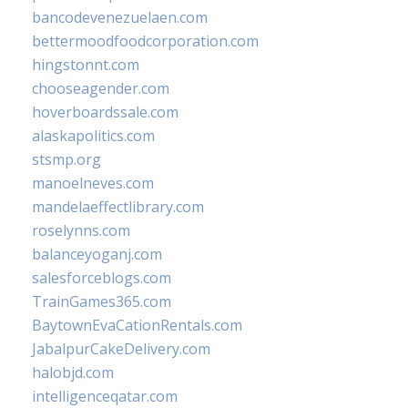
bancodevenezuelaen.com
bettermoodfoodcorporation.com
hingstonnt.com
chooseagender.com
hoverboardssale.com
alaskapolitics.com
stsmp.org
manoelneves.com
mandelaeffectlibrary.com
roselynns.com
balanceyoganj.com
salesforceblogs.com
TrainGames365.com
BaytownEvaCationRentals.com
JabalpurCakeDelivery.com
halobjd.com
intelligenceqatar.com