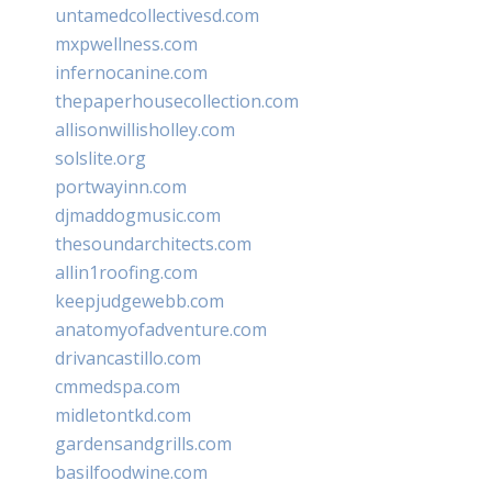
untamedcollectivesd.com
mxpwellness.com
infernocanine.com
thepaperhousecollection.com
allisonwillisholley.com
solslite.org
portwayinn.com
djmaddogmusic.com
thesoundarchitects.com
allin1roofing.com
keepjudgewebb.com
anatomyofadventure.com
drivancastillo.com
cmmedspa.com
midletontkd.com
gardensandgrills.com
basilfoodwine.com