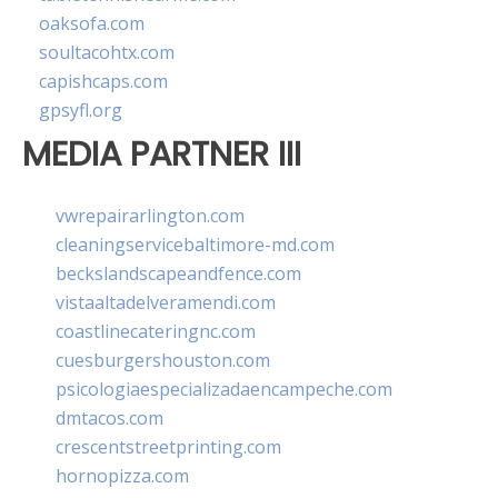
oaksofa.com
soultacohtx.com
capishcaps.com
gpsyfl.org
MEDIA PARTNER III
vwrepairarlington.com
cleaningservicebaltimore-md.com
beckslandscapeandfence.com
vistaaltadelveramendi.com
coastlinecateringnc.com
cuesburgershouston.com
psicologiaespecializadaencampeche.com
dmtacos.com
crescentstreetprinting.com
hornopizza.com