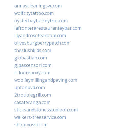
annascleaningsvc.com
wolfcitytattoo.com
oysterbayturkeytrot.com
lafronterarestauranteybar.com
lilyandrosetearoom.com
olivesburgberrypatch.com
theslushkids.com
giobastian.com
glpascensori.com
rifloorepoxy.com
woolleymillingandpaving.com
uptonpvd.com
2troublegrill.com
casateranga.com
sticksandstonesstudiooh.com
walkers-treeservice.com
shopmossi.com