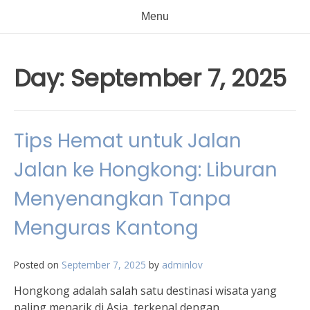
Menu
Day:
September 7, 2025
Tips Hemat untuk Jalan
Jalan ke Hongkong: Liburan
Menyenangkan Tanpa
Menguras Kantong
Posted on
September 7, 2025
by
adminlov
Hongkong adalah salah satu destinasi wisata yang
paling menarik di Asia, terkenal dengan