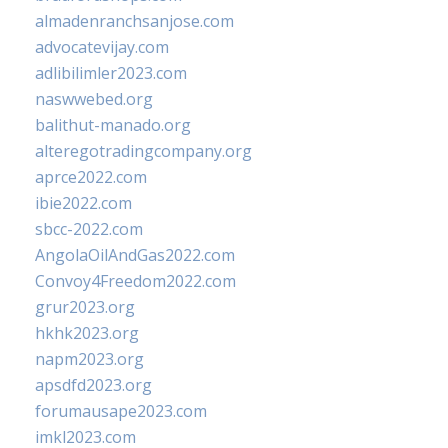
almadenranchsanjose.com
advocatevijay.com
adlibilimler2023.com
naswwebed.org
balithut-manado.org
alteregotradingcompany.org
aprce2022.com
ibie2022.com
sbcc-2022.com
AngolaOilAndGas2022.com
Convoy4Freedom2022.com
grur2023.org
hkhk2023.org
napm2023.org
apsdfd2023.org
forumausape2023.com
imkl2023.com