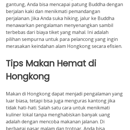
gantung, Anda bisa mencapai patung Buddha dengan
berjalan kaki dan menikmati pemandangan
perjalanan. Jika Anda suka hiking, jalur ke Buddha
menawarkan pengalaman menyenangkan sambil
terbebas dari biaya tiket yang mahal. Ini adalah
pilihan sempurna untuk para pelancong yang ingin
merasakan keindahan alam Hongkong secara efisien.
Tips Makan Hemat di
Hongkong
Makan di Hongkong dapat menjadi pengalaman yang
luar biasa, tetapi bisa juga menguras kantong jika
tidak hati-hati. Salah satu cara untuk menikmati
kuliner lokal tanpa menghabiskan banyak uang
adalah dengan mencoba makanan jalanan. Di
berbagai pasar malam dan trotoar, Anda bisa