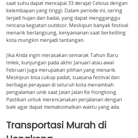
saat suhu dapat mencapai 33 derajat Celsius dengan
kelembapan yang tinggi. Dalam periode ini, sering
terjadi hujan dan badai, yang dapat mengganggu
rencana kegiatan outdoor. Meskipun banyak festival
menarik berlangsung, kenyamanan saat berkeliling
kota mungkin menjadi tantangan.
Jika Anda ingin merasakan semarak Tahun Baru
Imlek, kunjungan pada akhir Januari atau awal
Februari juga merupakan pilihan yang menarik.
Meskipun bisa cukup padat, suasana festival dan
berbagai perayaan di seluruh kota menambah
pengalaman unik saat Jalan Jalan Ke Hongkong.
Pastikan untuk merencanakan perjalanan dengan
baik agar dapat memaksimalkan waktu yang ada.
Transportasi Murah di