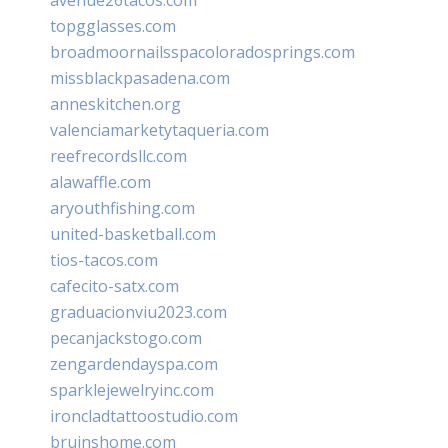
topgglasses.com
broadmoornailsspacoloradosprings.com
missblackpasadena.com
anneskitchen.org
valenciamarketytaqueria.com
reefrecordsllc.com
alawaffle.com
aryouthfishing.com
united-basketball.com
tios-tacos.com
cafecito-satx.com
graduacionviu2023.com
pecanjackstogo.com
zengardendayspa.com
sparklejewelryinc.com
ironcladtattoostudio.com
bruinshome.com