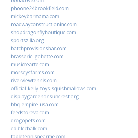
bobacove.com
phoone24brookfield.com
mickeybarmama.com
roadwayconstructioninc.com
shopdragonflyboutique.com
sportszilla.org
batchprovisionsbar.com
brasserie-gobette.com
musicrearte.com
morseysfarms.com
riverviewtennis.com
official-kelly-toys-squishmallows.com
displaygardenonsuncrest.org
bbq-empire-usa.com
feedstoreva.com
drogopets.com
ediblechalk.com
tabletennisnearme.com