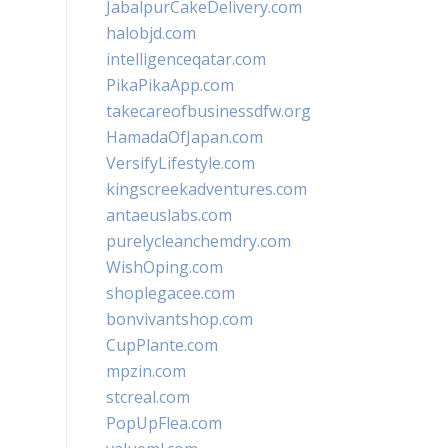
JabalpurCakeDelivery.com
halobjd.com
intelligenceqatar.com
PikaPikaApp.com
takecareofbusinessdfw.org
HamadaOfJapan.com
VersifyLifestyle.com
kingscreekadventures.com
antaeuslabs.com
purelycleanchemdry.com
WishOping.com
shoplegacee.com
bonvivantshop.com
CupPlante.com
mpzin.com
stcreal.com
PopUpFlea.com