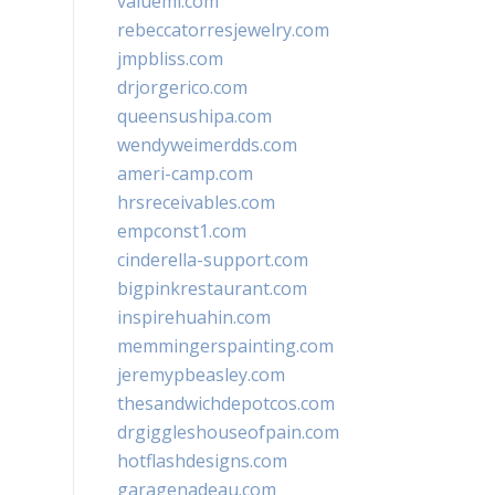
valueml.com
rebeccatorresjewelry.com
jmpbliss.com
drjorgerico.com
queensushipa.com
wendyweimerdds.com
ameri-camp.com
hrsreceivables.com
empconst1.com
cinderella-support.com
bigpinkrestaurant.com
inspirehuahin.com
memmingerspainting.com
jeremypbeasley.com
thesandwichdepotcos.com
drgiggleshouseofpain.com
hotflashdesigns.com
garagenadeau.com