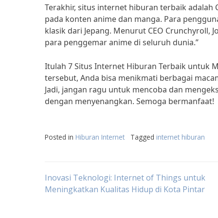
Terakhir, situs internet hiburan terbaik adala
pada konten anime dan manga. Para pengguna 
klasik dari Jepang. Menurut CEO Crunchyroll,
para penggemar anime di seluruh dunia.”
Itulah 7 Situs Internet Hiburan Terbaik untuk
tersebut, Anda bisa menikmati berbagai maca
Jadi, jangan ragu untuk mencoba dan mengeksp
dengan menyenangkan. Semoga bermanfaat!
Posted in
Hiburan Internet
Tagged
internet hiburan
Post
Inovasi Teknologi: Internet of Things untuk
Meningkatkan Kualitas Hidup di Kota Pintar
navigation