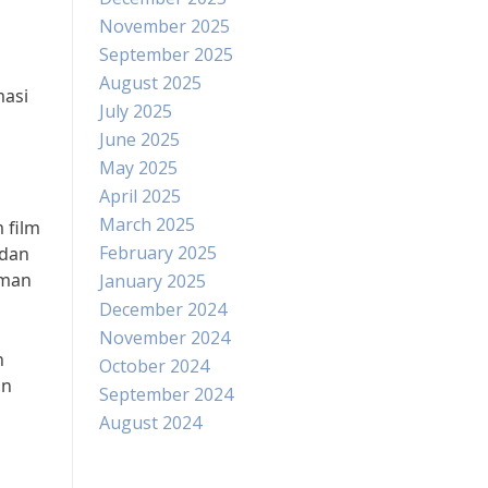
November 2025
September 2025
August 2025
masi
July 2025
June 2025
May 2025
April 2025
March 2025
 film
February 2025
 dan
aman
January 2025
December 2024
November 2024
n
October 2024
an
September 2024
August 2024