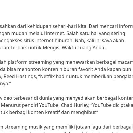
pisahkan dari kehidupan sehari-hari kita. Dari mencari infor
gan mudah melalui internet. Salah satu hal yang sering
ngakses situs internet hiburan. Nah, kali ini saya akan
uran Terbaik untuk Mengisi Waktu Luang Anda.
 adalah platform streaming yang menawarkan berbagai macam
Anda bisa menonton konten hiburan favorit Anda kapan pun
, Reed Hastings, “Netflix hadir untuk memberikan pengal
nya.”
video terbesar di dunia yang menyediakan berbagai konte
l. Menurut pendiri YouTube, Chad Hurley, “YouTube diciptak
uk berbagi konten kreatif dan menghibur.”
orm streaming musik yang memiliki jutaan lagu dari berbagai