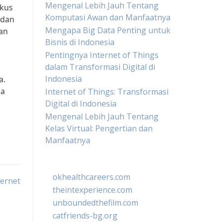
Mengenal Lebih Jauh Tentang
okus
Komputasi Awan dan Manfaatnya
 dan
Mengapa Big Data Penting untuk
an
Bisnis di Indonesia
Pentingnya Internet of Things
dalam Transformasi Digital di
Indonesia
a.
da
Internet of Things: Transformasi
Digital di Indonesia
Mengenal Lebih Jauh Tentang
Kelas Virtual: Pengertian dan
Manfaatnya
okhealthcareers.com
ternet
theintexperience.com
unboundedthefilm.com
catfriends-bg.org