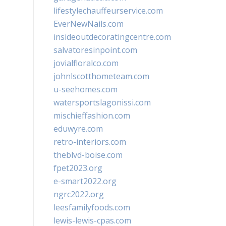
lifestylechauffeurservice.com
EverNewNails.com
insideoutdecoratingcentre.com
salvatoresinpoint.com
jovialfloralco.com
johnlscotthometeam.com
u-seehomes.com
watersportslagonissi.com
mischieffashion.com
eduwyre.com
retro-interiors.com
theblvd-boise.com
fpet2023.org
e-smart2022.org
ngrc2022.org
leesfamilyfoods.com
lewis-lewis-cpas.com