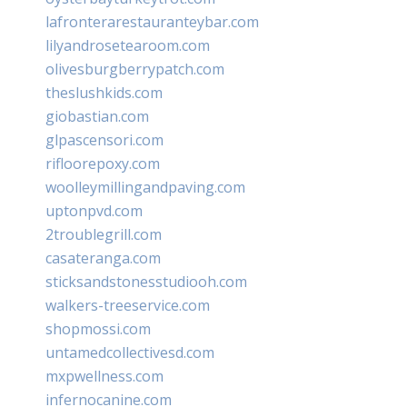
lafronterarestauranteybar.com
lilyandrosetearoom.com
olivesburgberrypatch.com
theslushkids.com
giobastian.com
glpascensori.com
rifloorepoxy.com
woolleymillingandpaving.com
uptonpvd.com
2troublegrill.com
casateranga.com
sticksandstonesstudiooh.com
walkers-treeservice.com
shopmossi.com
untamedcollectivesd.com
mxpwellness.com
infernocanine.com