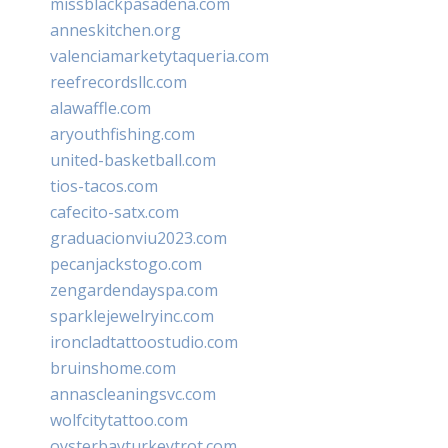
missblackpasadena.com
anneskitchen.org
valenciamarketytaqueria.com
reefrecordsllc.com
alawaffle.com
aryouthfishing.com
united-basketball.com
tios-tacos.com
cafecito-satx.com
graduacionviu2023.com
pecanjackstogo.com
zengardendayspa.com
sparklejewelryinc.com
ironcladtattoostudio.com
bruinshome.com
annascleaningsvc.com
wolfcitytattoo.com
oysterbayturkeytrot.com