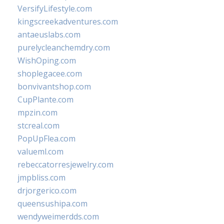
VersifyLifestyle.com
kingscreekadventures.com
antaeuslabs.com
purelycleanchemdry.com
WishOping.com
shoplegacee.com
bonvivantshop.com
CupPlante.com
mpzin.com
stcreal.com
PopUpFlea.com
valueml.com
rebeccatorresjewelry.com
jmpbliss.com
drjorgerico.com
queensushipa.com
wendyweimerdds.com