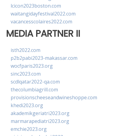
lcicon2023boston.com
waitangidayfestival2022.com
vacancesscolaires2022.com
MEDIA PARTNER II
isth2022.com
p2b2pabi2023-makassar.com
wocfparis2023.org
sinc2023.com
scdlqatar2022-qa.com
thecolumbiagrill.com
provisionscheeseandwineshoppe.com
khedi2023.org
akademikgeriatri2023.org
marmarapediatri2023.org
emchie2023.org