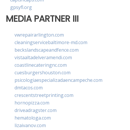
gpsyfl.org
MEDIA PARTNER III
vwrepairarlington.com
cleaningservicebaltimore-md.com
beckslandscapeandfence.com
vistaaltadelveramendi.com
coastlinecateringnc.com
cuesburgershouston.com
psicologiaespecializadaencampeche.com
dmtacos.com
crescentstreetprinting.com
hornopizza.com
driveadragster.com
hematologa.com
lizaivanov.com