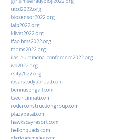
girisimselradyoloji2022.org
utcd2022.org
biosensor2022.org
ialp2022.org
klivet2022.org
ifac-hms2022.org
taoms2022.org
iias-euromena-conference2022.org
ivd2022.org
csity2022.org
ibsarstudyabroad.com
bennusehgall.com
tsecincinnati.com
roderconstructiongroup.com
plazabatai.com
hawkscayresort.com
hellonquads.com
diarioanimales.com