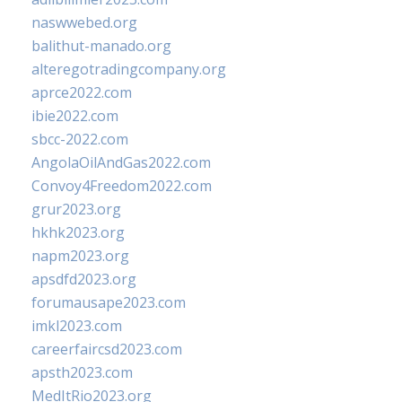
naswwebed.org
balithut-manado.org
alteregotradingcompany.org
aprce2022.com
ibie2022.com
sbcc-2022.com
AngolaOilAndGas2022.com
Convoy4Freedom2022.com
grur2023.org
hkhk2023.org
napm2023.org
apsdfd2023.org
forumausape2023.com
imkl2023.com
careerfaircsd2023.com
apsth2023.com
MedItRio2023.org