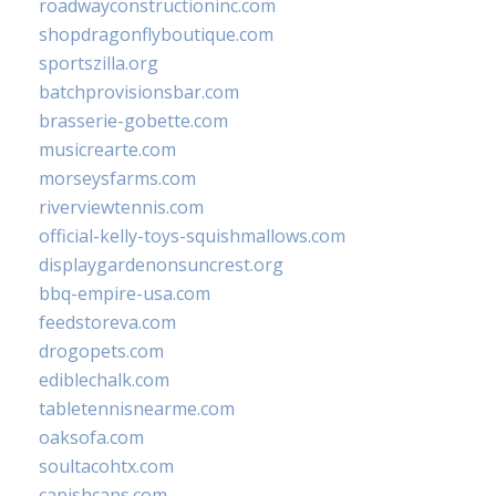
roadwayconstructioninc.com
shopdragonflyboutique.com
sportszilla.org
batchprovisionsbar.com
brasserie-gobette.com
musicrearte.com
morseysfarms.com
riverviewtennis.com
official-kelly-toys-squishmallows.com
displaygardenonsuncrest.org
bbq-empire-usa.com
feedstoreva.com
drogopets.com
ediblechalk.com
tabletennisnearme.com
oaksofa.com
soultacohtx.com
capishcaps.com