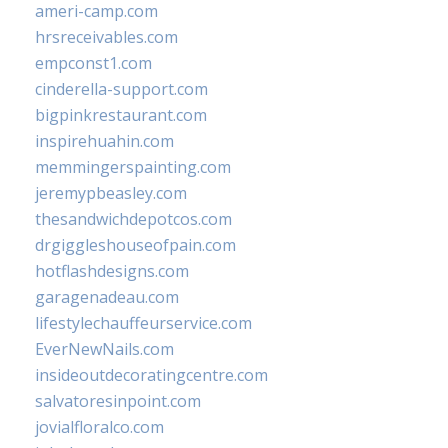
ameri-camp.com
hrsreceivables.com
empconst1.com
cinderella-support.com
bigpinkrestaurant.com
inspirehuahin.com
memmingerspainting.com
jeremypbeasley.com
thesandwichdepotcos.com
drgiggleshouseofpain.com
hotflashdesigns.com
garagenadeau.com
lifestylechauffeurservice.com
EverNewNails.com
insideoutdecoratingcentre.com
salvatoresinpoint.com
jovialfloralco.com