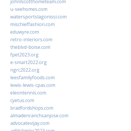
johnlscotthometeam.com
u-seehomes.com
watersportslagonissi.com
mischieffashion.com
eduwyre.com
retro-interiors.com
theblvd-boise.com
fpet2023.org
e-smart2022.org
ngrc2022.org
leesfamilyfoods.com
lewis-lewis-cpas.com
eleontennis.com
cyetus.com
bradfordshops.com
almadenranchsanjose.com
advocatevijay.com
adlibilimler2023.com