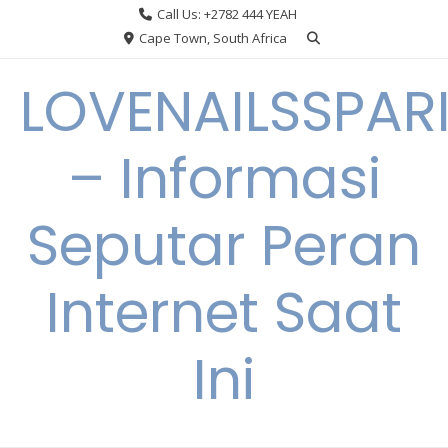
Skip
Call Us: +2782 444 YEAH
to
Cape Town, South Africa
content
LOVENAILSSPAR
– Informasi
Seputar Peran
Internet Saat
Ini