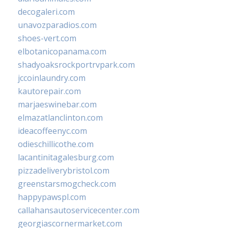
decogaleri.com
unavozparadios.com
shoes-vert.com
elbotanicopanama.com
shadyoaksrockportrvpark.com
jccoinlaundry.com
kautorepair.com
marjaeswinebar.com
elmazatlanclinton.com
ideacoffeenyc.com
odieschillicothe.com
lacantinitagalesburg.com
pizzadeliverybristol.com
greenstarsmogcheck.com
happypawspl.com
callahansautoservicecenter.com
georgiascornermarket.com