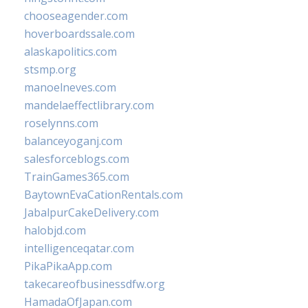
chooseagender.com
hoverboardssale.com
alaskapolitics.com
stsmp.org
manoelneves.com
mandelaeffectlibrary.com
roselynns.com
balanceyoganj.com
salesforceblogs.com
TrainGames365.com
BaytownEvaCationRentals.com
JabalpurCakeDelivery.com
halobjd.com
intelligenceqatar.com
PikaPikaApp.com
takecareofbusinessdfw.org
HamadaOfJapan.com