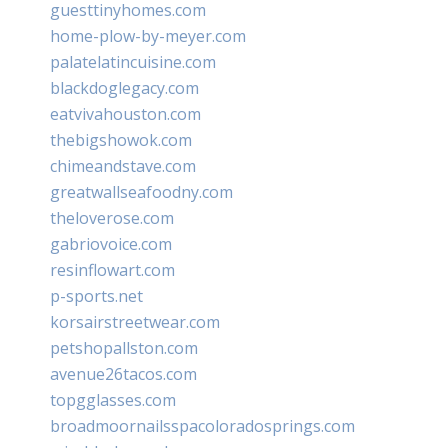
guesttinyhomes.com
home-plow-by-meyer.com
palatelatincuisine.com
blackdoglegacy.com
eatvivahouston.com
thebigshowok.com
chimeandstave.com
greatwallseafoodny.com
theloverose.com
gabriovoice.com
resinflowart.com
p-sports.net
korsairstreetwear.com
petshopallston.com
avenue26tacos.com
topgglasses.com
broadmoornailsspacoloradosprings.com