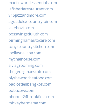
mariceworldessentials.com
lafisheriarestaurant.com
915jazzandmore.com
aguadulce-countryfair.com
jakehovis.com
bosswingsduluth.com
birminghamautocare.com
tonyscountrykitchen.com
jbellasnailspa.com
mychaihouse.com
alvisgrooming.com
thegeorginaestate.com
blythewoodseafood.com
paolosdelibangkok.com
bobacove.com
phoone24brookfield.com
mickeybarmama.com