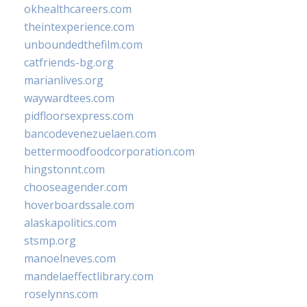
okhealthcareers.com
theintexperience.com
unboundedthefilm.com
catfriends-bg.org
marianlives.org
waywardtees.com
pidfloorsexpress.com
bancodevenezuelaen.com
bettermoodfoodcorporation.com
hingstonnt.com
chooseagender.com
hoverboardssale.com
alaskapolitics.com
stsmp.org
manoelneves.com
mandelaeffectlibrary.com
roselynns.com