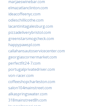
marjaeswinebar.com
elmazatlanclinton.com
ideacoffeenyc.com
odieschillicothe.com
lacantinitagalesburg.com
pizzadeliverybristol.com
greenstarsmogcheck.com
happypawspl.com
callahansautoservicecenter.com
georgiascornermarket.com
perfectfit24-7.com
portugalprivatedriver.com
von-racer.com
coffeeshopcharleston.com
salon104mainstreet.com
alkaspringswater.com
318mainstreet8h.com