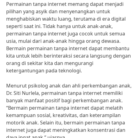
Permainan tanpa internet memang dapat menjadi
pilihan yang asyik dan menyenangkan untuk
menghabiskan waktu luang, terutama di era digital
seperti saat ini. Tidak hanya untuk anak-anak,
permainan tanpa internet juga cocok untuk semua
usia, mulai dari anak-anak hingga orang dewasa.
Bermain permainan tanpa internet dapat membantu
kita untuk lebih berinteraksi secara langsung dengan
orang di sekitar kita dan mengurangi
ketergantungan pada teknologi.
Menurut psikolog anak dan ahli perkembangan anak,
Dr. Siti Nurlela, permainan tanpa internet memiliki
banyak manfaat positif bagi perkembangan anak.
“Bermain permainan tanpa internet dapat melatih
kemampuan sosial, kreativitas, dan keterampilan
motorik anak. Selain itu, bermain permainan tanpa
internet juga dapat meningkatkan konsentrasi dan
daya ingat anak,” ujarnya.