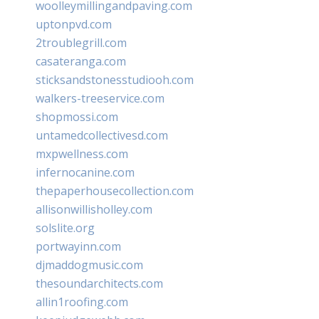
woolleymillingandpaving.com
uptonpvd.com
2troublegrill.com
casateranga.com
sticksandstonesstudiooh.com
walkers-treeservice.com
shopmossi.com
untamedcollectivesd.com
mxpwellness.com
infernocanine.com
thepaperhousecollection.com
allisonwillisholley.com
solslite.org
portwayinn.com
djmaddogmusic.com
thesoundarchitects.com
allin1roofing.com