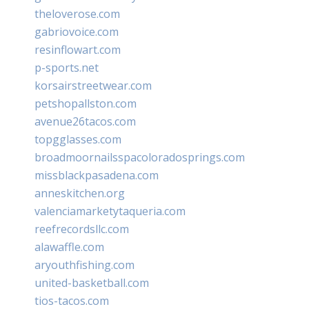
theloverose.com
gabriovoice.com
resinflowart.com
p-sports.net
korsairstreetwear.com
petshopallston.com
avenue26tacos.com
topgglasses.com
broadmoornailsspacoloradosprings.com
missblackpasadena.com
anneskitchen.org
valenciamarketytaqueria.com
reefrecordsllc.com
alawaffle.com
aryouthfishing.com
united-basketball.com
tios-tacos.com