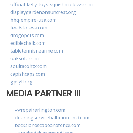
official-kelly-toys-squishmallows.com
displaygardenonsuncrest.org
bbq-empire-usa.com
feedstoreva.com
drogopets.com
ediblechalk.com
tabletennisnearme.com
oaksofa.com
soultacohtx.com
capishcaps.com
gpsyfl.org
MEDIA PARTNER III
vwrepairarlington.com
cleaningservicebaltimore-md.com
beckslandscapeandfence.com
vistaaltadelveramendi.com