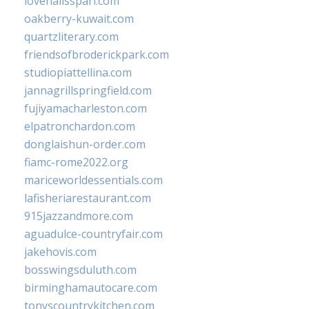
lovenailsspari.com
oakberry-kuwait.com
quartzliterary.com
friendsofbroderickpark.com
studiopiattellina.com
jannagrillspringfield.com
fujiyamacharleston.com
elpatronchardon.com
donglaishun-order.com
fiamc-rome2022.org
mariceworldessentials.com
lafisheriarestaurant.com
915jazzandmore.com
aguadulce-countryfair.com
jakehovis.com
bosswingsduluth.com
birminghamautocare.com
tonyscountrykitchen.com