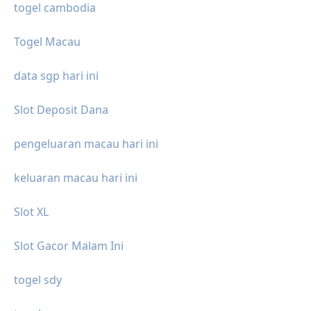
togel cambodia
Togel Macau
data sgp hari ini
Slot Deposit Dana
pengeluaran macau hari ini
keluaran macau hari ini
Slot XL
Slot Gacor Malam Ini
togel sdy