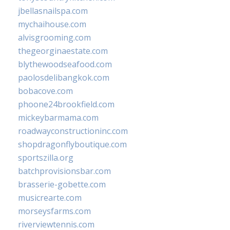
jbellasnailspa.com
mychaihouse.com
alvisgrooming.com
thegeorginaestate.com
blythewoodseafood.com
paolosdelibangkok.com
bobacove.com
phoone24brookfield.com
mickeybarmama.com
roadwayconstructioninc.com
shopdragonflyboutique.com
sportszilla.org
batchprovisionsbar.com
brasserie-gobette.com
musicrearte.com
morseysfarms.com
riverviewtennis.com