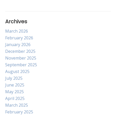
Archives
March 2026
February 2026
January 2026
December 2025
November 2025
September 2025
August 2025
July 2025
June 2025
May 2025
April 2025
March 2025
February 2025