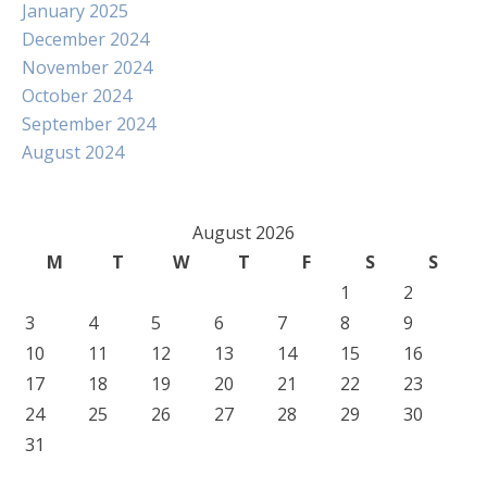
January 2025
December 2024
November 2024
October 2024
September 2024
August 2024
August 2026
M
T
W
T
F
S
S
1
2
3
4
5
6
7
8
9
10
11
12
13
14
15
16
17
18
19
20
21
22
23
24
25
26
27
28
29
30
31