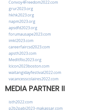
Convoy4Freedom2022.com
grur2023.org
hkhk2023.org
napm2023.org
apsdfd2023.org
forumausape2023.com
imkl2023.com
careerfaircsd2023.com
apsth2023.com
MedItRio2023.org
lcicon2023boston.com
waitangidayfestival2022.com
vacancesscolaires2022.com
MEDIA PARTNER II
isth2022.com
p2b2pabi2023-makassar.com