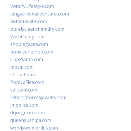
VersifyLifestyle.com
kingscreekadventures.com
antaeuslabs.com
purelycleanchemdry.com
WishOping.com
shoplegacee.com
bonvivantshop.com
CupPlante.com
mpzin.com
stcreal.com
PopUpFlea.com
valueml.com
rebeccatorresjewelry.com
jmpbliss.com
drjorgerico.com
queensushipa.com
wendyweimerdds.com