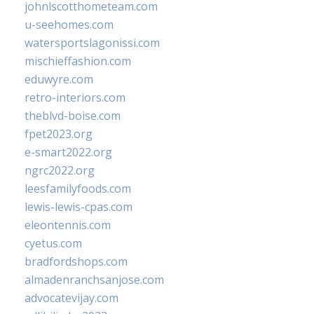
johnlscotthometeam.com
u-seehomes.com
watersportslagonissi.com
mischieffashion.com
eduwyre.com
retro-interiors.com
theblvd-boise.com
fpet2023.org
e-smart2022.org
ngrc2022.org
leesfamilyfoods.com
lewis-lewis-cpas.com
eleontennis.com
cyetus.com
bradfordshops.com
almadenranchsanjose.com
advocatevijay.com