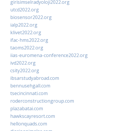
girisimselradyoloji2022.org
utcd2022.org
biosensor2022.org
ialp2022.org
klivet2022.org
ifac-hms2022.org
taoms2022.org
iias-euromena-conference2022.org
ivd2022.org
csity2022.org
ibsarstudyabroad.com
bennusehgall.com
tsecincinnati.com
roderconstructiongroup.com
plazabatai.com
hawkscayresort.com
hellonquads.com