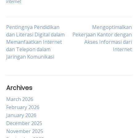
internet
Post
Pentingnya Pendidikan
Mengoptimalkan
dan Literasi Digital dalam
Pekerjaan Kantor dengan
Memanfaatkan Internet
Akses Informasi dari
navigation
dan Telepon dalam
Internet
Jaringan Komunikasi
Archives
March 2026
February 2026
January 2026
December 2025
November 2025