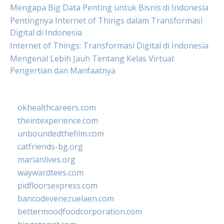
Mengapa Big Data Penting untuk Bisnis di Indonesia
Pentingnya Internet of Things dalam Transformasi
Digital di Indonesia
Internet of Things: Transformasi Digital di Indonesia
Mengenal Lebih Jauh Tentang Kelas Virtual:
Pengertian dan Manfaatnya
okhealthcareers.com
theintexperience.com
unboundedthefilm.com
catfriends-bg.org
marianlives.org
waywardtees.com
pidfloorsexpress.com
bancodevenezuelaen.com
bettermoodfoodcorporation.com