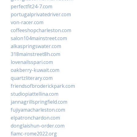
perfectfit24-7.com
portugalprivatedriver.com
von-racer.com
coffeeshopcharleston.com
salon104mainstreet.com
alkaspringswater.com
318mainstreet8h.com
lovenailsspari.com
oakberry-kuwait.com
quartzliterary.com
friendsofbroderickpark.com
studiopiattellina.com
jannagrillspringfield.com
fujiyamacharleston.com
elpatronchardon.com
donglaishun-order.com
fiamc-rome2022.org