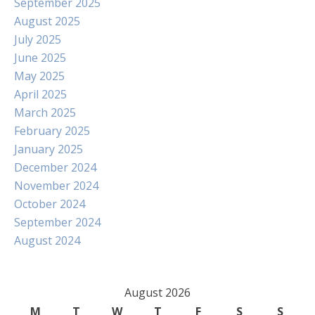
September 2025
August 2025
July 2025
June 2025
May 2025
April 2025
March 2025
February 2025
January 2025
December 2024
November 2024
October 2024
September 2024
August 2024
August 2026
M
T
W
T
F
S
S