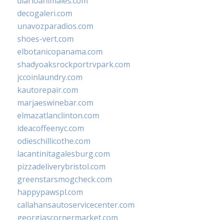
diarioanimales.com
decogaleri.com
unavozparadios.com
shoes-vert.com
elbotanicopanama.com
shadyoaksrockportrvpark.com
jccoinlaundry.com
kautorepair.com
marjaeswinebar.com
elmazatlanclinton.com
ideacoffeenyc.com
odieschillicothe.com
lacantinitagalesburg.com
pizzadeliverybristol.com
greenstarsmogcheck.com
happypawspl.com
callahansautoservicecenter.com
georgiascornermarket.com