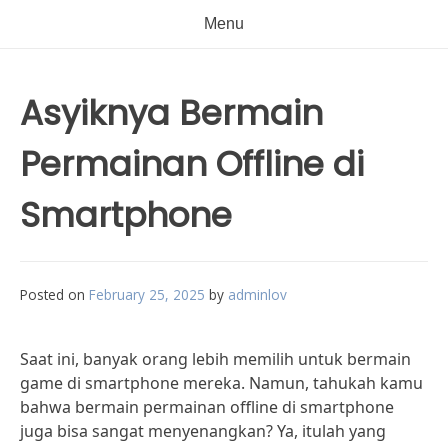
Menu
Asyiknya Bermain
Permainan Offline di
Smartphone
Posted on
February 25, 2025
by
adminlov
Saat ini, banyak orang lebih memilih untuk bermain
game di smartphone mereka. Namun, tahukah kamu
bahwa bermain permainan offline di smartphone
juga bisa sangat menyenangkan? Ya, itulah yang