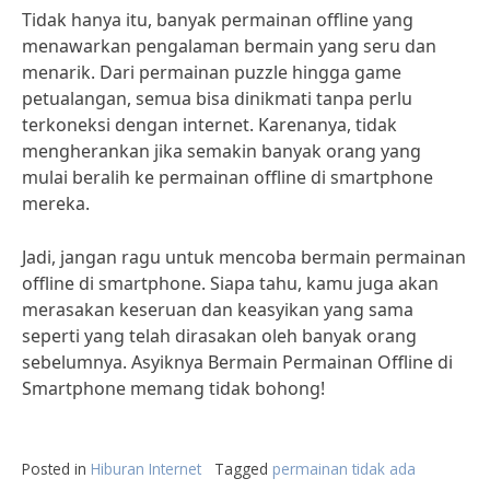
Tidak hanya itu, banyak permainan offline yang
menawarkan pengalaman bermain yang seru dan
menarik. Dari permainan puzzle hingga game
petualangan, semua bisa dinikmati tanpa perlu
terkoneksi dengan internet. Karenanya, tidak
mengherankan jika semakin banyak orang yang
mulai beralih ke permainan offline di smartphone
mereka.
Jadi, jangan ragu untuk mencoba bermain permainan
offline di smartphone. Siapa tahu, kamu juga akan
merasakan keseruan dan keasyikan yang sama
seperti yang telah dirasakan oleh banyak orang
sebelumnya. Asyiknya Bermain Permainan Offline di
Smartphone memang tidak bohong!
Posted in
Hiburan Internet
Tagged
permainan tidak ada