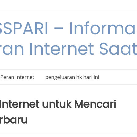
SPARI – Informa
an Internet Saat
Peran Internet
pengeluaran hk hari ini
nternet untuk Mencari
erbaru