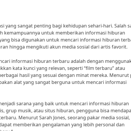
asi yang sangat penting bagi kehidupan sehari-hari. Salah s
lah kemampuannya untuk memberikan informasi hiburan
yang bisa digunakan untuk mencari informasi hiburan terb
uran hingga mengikuti akun media sosial dari artis favorit.
encari informasi hiburan terbaru adalah dengan mengguna
kan kata kunci yang relevan, seperti “film terbaru” atau
erbagai hasil yang sesuai dengan minat mereka. Menurut 
upakan alat yang sangat berguna untuk mencari informasi
 menjadi sarana yang baik untuk mencari informasi hiburan
tis, grup musik, atau situs hiburan, pengguna bisa mendap
 terbaru. Menurut Sarah Jones, seorang pakar media sosial,
l dapat memberikan pengalaman yang lebih personal dan