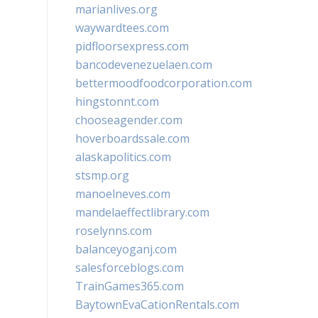
marianlives.org
waywardtees.com
pidfloorsexpress.com
bancodevenezuelaen.com
bettermoodfoodcorporation.com
hingstonnt.com
chooseagender.com
hoverboardssale.com
alaskapolitics.com
stsmp.org
manoelneves.com
mandelaeffectlibrary.com
roselynns.com
balanceyoganj.com
salesforceblogs.com
TrainGames365.com
BaytownEvaCationRentals.com