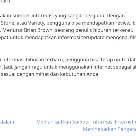
baru.”
rupakan sumber informasi yang sangat berguna. Dengan
g Stone, atau Variety, pengguna bisa mendapatkan review, be
 Menurut Brian Brown, seorang penulis hiburan terkenal,
epat untuk mendapatkan informasi terupdate mengenai fil
informasi hiburan terbaru, pengguna bisa tetap up-to-dat
. Jadi, jangan ragu untuk menggunakan internet sebagai a
g sesuai dengan minat dan kebutuhan Anda.
t
 dalam
Memanfaatkan Sumber Informasi Internet 
Meningkatkan Penget