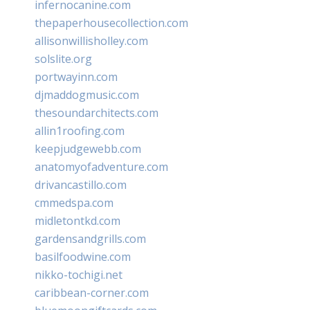
infernocanine.com
thepaperhousecollection.com
allisonwillisholley.com
solslite.org
portwayinn.com
djmaddogmusic.com
thesoundarchitects.com
allin1roofing.com
keepjudgewebb.com
anatomyofadventure.com
drivancastillo.com
cmmedspa.com
midletontkd.com
gardensandgrills.com
basilfoodwine.com
nikko-tochigi.net
caribbean-corner.com