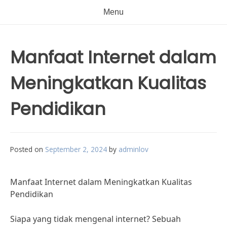
Menu
Manfaat Internet dalam
Meningkatkan Kualitas
Pendidikan
Posted on
September 2, 2024
by
adminlov
Manfaat Internet dalam Meningkatkan Kualitas
Pendidikan
Siapa yang tidak mengenal internet? Sebuah