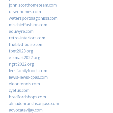
johnlscotthometeam.com
u-seehomes.com
watersportslagonissi.com
mischieffashion.com
eduwyre.com
retro-interiors.com
theblvd-boise.com
fpet2023.org
e-smart2022.org
ngrc2022.org
leesfamilyfoods.com
lewis-lewis-cpas.com
eleontennis.com
cyetus.com
bradfordshops.com
almadenranchsanjose.com
advocatevijay.com