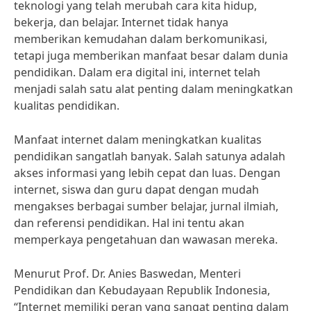
teknologi yang telah merubah cara kita hidup,
bekerja, dan belajar. Internet tidak hanya
memberikan kemudahan dalam berkomunikasi,
tetapi juga memberikan manfaat besar dalam dunia
pendidikan. Dalam era digital ini, internet telah
menjadi salah satu alat penting dalam meningkatkan
kualitas pendidikan.
Manfaat internet dalam meningkatkan kualitas
pendidikan sangatlah banyak. Salah satunya adalah
akses informasi yang lebih cepat dan luas. Dengan
internet, siswa dan guru dapat dengan mudah
mengakses berbagai sumber belajar, jurnal ilmiah,
dan referensi pendidikan. Hal ini tentu akan
memperkaya pengetahuan dan wawasan mereka.
Menurut Prof. Dr. Anies Baswedan, Menteri
Pendidikan dan Kebudayaan Republik Indonesia,
“Internet memiliki peran yang sangat penting dalam