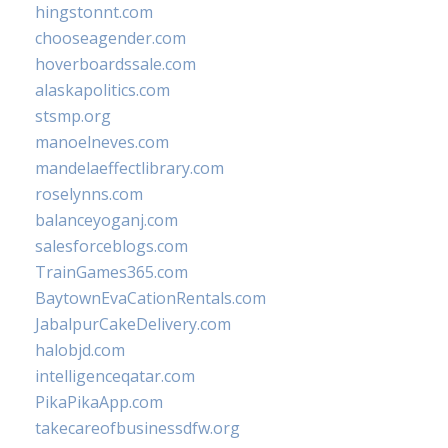
hingstonnt.com
chooseagender.com
hoverboardssale.com
alaskapolitics.com
stsmp.org
manoelneves.com
mandelaeffectlibrary.com
roselynns.com
balanceyoganj.com
salesforceblogs.com
TrainGames365.com
BaytownEvaCationRentals.com
JabalpurCakeDelivery.com
halobjd.com
intelligenceqatar.com
PikaPikaApp.com
takecareofbusinessdfw.org