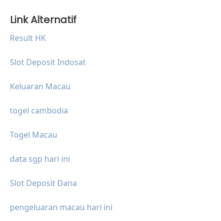
Link Alternatif
Result HK
Slot Deposit Indosat
Keluaran Macau
togel cambodia
Togel Macau
data sgp hari ini
Slot Deposit Dana
pengeluaran macau hari ini