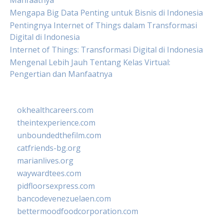
Manfaatnya
Mengapa Big Data Penting untuk Bisnis di Indonesia
Pentingnya Internet of Things dalam Transformasi
Digital di Indonesia
Internet of Things: Transformasi Digital di Indonesia
Mengenal Lebih Jauh Tentang Kelas Virtual:
Pengertian dan Manfaatnya
okhealthcareers.com
theintexperience.com
unboundedthefilm.com
catfriends-bg.org
marianlives.org
waywardtees.com
pidfloorsexpress.com
bancodevenezuelaen.com
bettermoodfoodcorporation.com