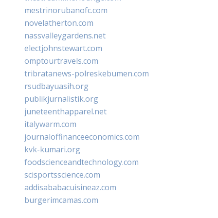
mestrinorubanofc.com
novelatherton.com
nassvalleygardens.net
electjohnstewart.com
omptourtravels.com
tribratanews-polreskebumen.com
rsudbayuasih.org
publikjurnalistik.org
juneteenthapparel.net
italywarm.com
journaloffinanceeconomics.com
kvk-kumari.org
foodscienceandtechnology.com
scisportsscience.com
addisababacuisineaz.com
burgerimcamas.com