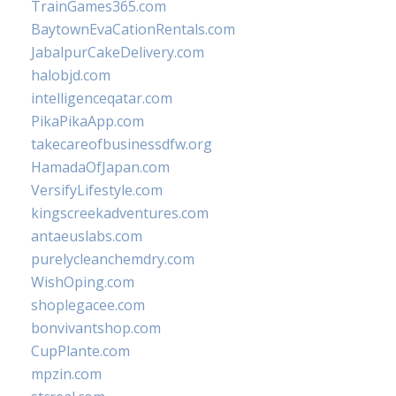
TrainGames365.com
BaytownEvaCationRentals.com
JabalpurCakeDelivery.com
halobjd.com
intelligenceqatar.com
PikaPikaApp.com
takecareofbusinessdfw.org
HamadaOfJapan.com
VersifyLifestyle.com
kingscreekadventures.com
antaeuslabs.com
purelycleanchemdry.com
WishOping.com
shoplegacee.com
bonvivantshop.com
CupPlante.com
mpzin.com