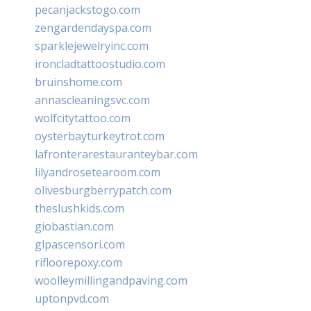
pecanjackstogo.com
zengardendayspa.com
sparklejewelryinc.com
ironcladtattoostudio.com
bruinshome.com
annascleaningsvc.com
wolfcitytattoo.com
oysterbayturkeytrot.com
lafronterarestauranteybar.com
lilyandrosetearoom.com
olivesburgberrypatch.com
theslushkids.com
giobastian.com
glpascensori.com
rifloorepoxy.com
woolleymillingandpaving.com
uptonpvd.com