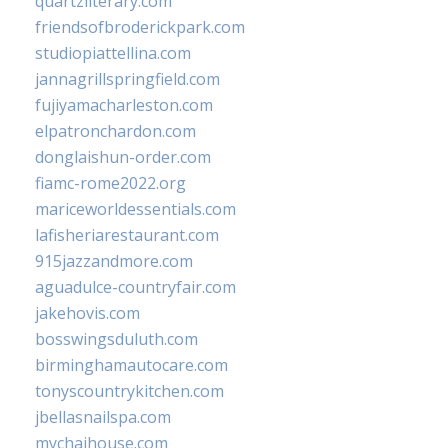
quartzliterary.com
friendsofbroderickpark.com
studiopiattellina.com
jannagrillspringfield.com
fujiyamacharleston.com
elpatronchardon.com
donglaishun-order.com
fiamc-rome2022.org
mariceworldessentials.com
lafisheriarestaurant.com
915jazzandmore.com
aguadulce-countryfair.com
jakehovis.com
bosswingsduluth.com
birminghamautocare.com
tonyscountrykitchen.com
jbellasnailspa.com
mychaihouse.com