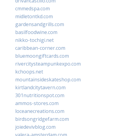
drivancastillo.com
cmmedspa.com
midletontkd.com
gardensandgrills.com
basilfoodwine.com
nikko-tochigi.net
caribbean-corner.com
bluemoongiftcards.com
rivercitysteampunkexpo.com
kchoops.net
mountainsideskateshop.com
kirtlandcitytavern.com
301nutritionspot.com
ammos-stores.com
loceanecreations.com
birdsongridgefarm.com
joiedevivblog.com
valera-amsterdam.com