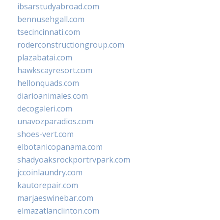
ibsarstudyabroad.com
bennusehgall.com
tsecincinnati.com
roderconstructiongroup.com
plazabatai.com
hawkscayresort.com
hellonquads.com
diarioanimales.com
decogaleri.com
unavozparadios.com
shoes-vert.com
elbotanicopanama.com
shadyoaksrockportrvpark.com
jccoinlaundry.com
kautorepair.com
marjaeswinebar.com
elmazatlanclinton.com