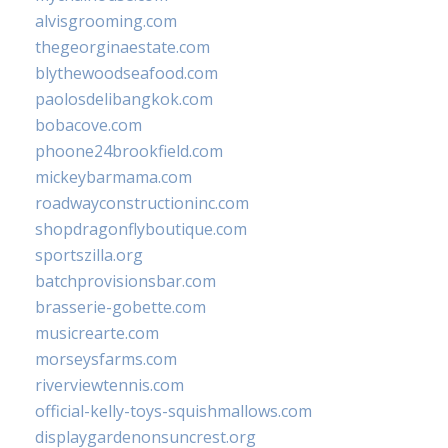
alvisgrooming.com
thegeorginaestate.com
blythewoodseafood.com
paolosdelibangkok.com
bobacove.com
phoone24brookfield.com
mickeybarmama.com
roadwayconstructioninc.com
shopdragonflyboutique.com
sportszilla.org
batchprovisionsbar.com
brasserie-gobette.com
musicrearte.com
morseysfarms.com
riverviewtennis.com
official-kelly-toys-squishmallows.com
displaygardenonsuncrest.org