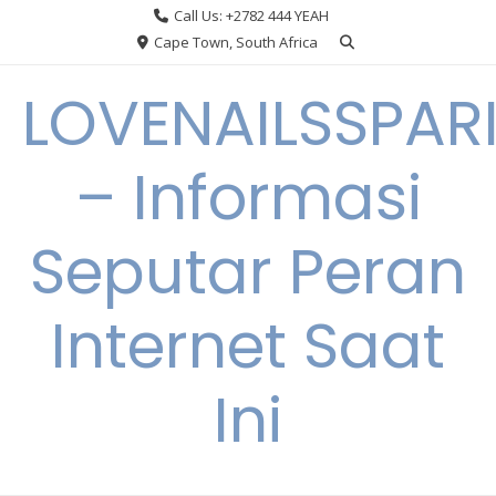
Skip
Call Us: +2782 444 YEAH
to
Cape Town, South Africa
content
LOVENAILSSPAR
– Informasi
Seputar Peran
Internet Saat
Ini