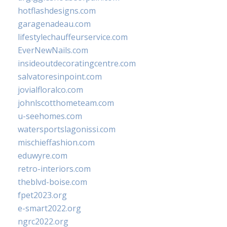
hotflashdesigns.com
garagenadeau.com
lifestylechauffeurservice.com
EverNewNails.com
insideoutdecoratingcentre.com
salvatoresinpoint.com
jovialfloralco.com
johnlscotthometeam.com
u-seehomes.com
watersportslagonissi.com
mischieffashion.com
eduwyre.com
retro-interiors.com
theblvd-boise.com
fpet2023.org
e-smart2022.org
ngrc2022.org