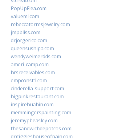
stcreal.com
PopUpFlea.com
valueml.com
rebeccatorresjewelry.com
jmpbliss.com
drjorgerico.com
queensushipa.com
wendyweimerdds.com
ameri-camp.com
hrsreceivables.com
empconst1.com
cinderella-support.com
bigpinkrestaurant.com
inspirehuahin.com
memmingerspainting.com
jeremypbeasley.com
thesandwichdepotcos.com
drgiggleshouseofpain.com