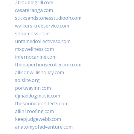
2troublegrill.com
casateranga.com
sticksandstonesstudiooh.com
walkers-treeservice.com
shopmossi.com
untamedcollectivesd.com
mxpwellness.com
infernocanine.com
thepaperhousecollection.com
allisonwillisholley.com
solslite.org
portwayinn.com
djmaddogmusic.com
thesoundarchitects.com
allin1roofing.com
keepjudgewebb.com
anatomyofadventure.com