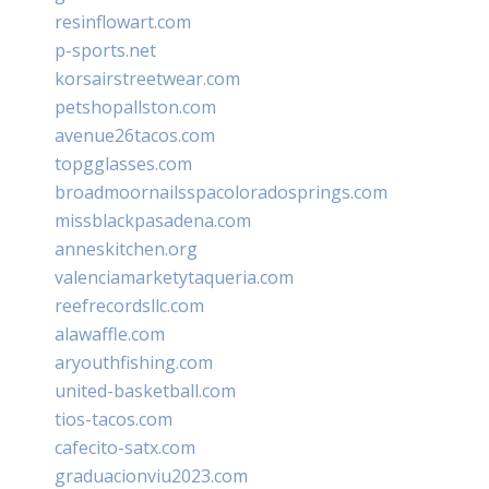
resinflowart.com
p-sports.net
korsairstreetwear.com
petshopallston.com
avenue26tacos.com
topgglasses.com
broadmoornailsspacoloradosprings.com
missblackpasadena.com
anneskitchen.org
valenciamarketytaqueria.com
reefrecordsllc.com
alawaffle.com
aryouthfishing.com
united-basketball.com
tios-tacos.com
cafecito-satx.com
graduacionviu2023.com