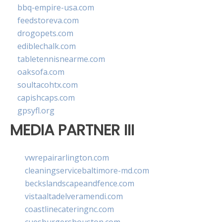
bbq-empire-usa.com
feedstoreva.com
drogopets.com
ediblechalk.com
tabletennisnearme.com
oaksofa.com
soultacohtx.com
capishcaps.com
gpsyfl.org
MEDIA PARTNER III
vwrepairarlington.com
cleaningservicebaltimore-md.com
beckslandscapeandfence.com
vistaaltadelveramendi.com
coastlinecateringnc.com
cuesburgershouston.com