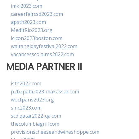
imkl2023.com
careerfaircsd2023.com
apsth2023.com
MedItRio2023.org
lcicon2023boston.com
waitangidayfestival2022.com
vacancesscolaires2022.com
MEDIA PARTNER II
isth2022.com
p2b2pabi2023-makassar.com
wocfparis2023.org
sinc2023.com
scdlqatar2022-qa.com
thecolumbiagrill.com
provisionscheeseandwineshoppe.com