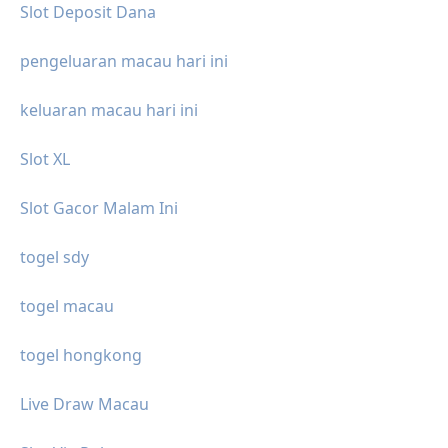
Slot Deposit Dana
pengeluaran macau hari ini
keluaran macau hari ini
Slot XL
Slot Gacor Malam Ini
togel sdy
togel macau
togel hongkong
Live Draw Macau