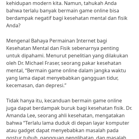
kehidupan modern kita. Namun, tahukah Anda
bahwa terlalu banyak bermain game online bisa
berdampak negatif bagi kesehatan mental dan fisik
Anda?
Mengenal Bahaya Permainan Internet bagi
Kesehatan Mental dan Fisik sebenarnya penting
untuk dipahami. Menurut penelitian yang dilakukan
oleh Dr. Michael Fraser, seorang pakar kesehatan
mental, “Bermain game online dalam jangka waktu
yang lama dapat menyebabkan gangguan tidur,
kecemasan, dan depresi.”
Tidak hanya itu, kecanduan bermain game online
juga dapat berdampak buruk bagi kesehatan fisik. Dr.
Amanda Lee, seorang ahli kesehatan, mengatakan
bahwa “Terlalu lama duduk di depan layar komputer
atau gadget dapat menyebabkan masalah pada
postur tubuh, gangguan penglihatan, dan masalah