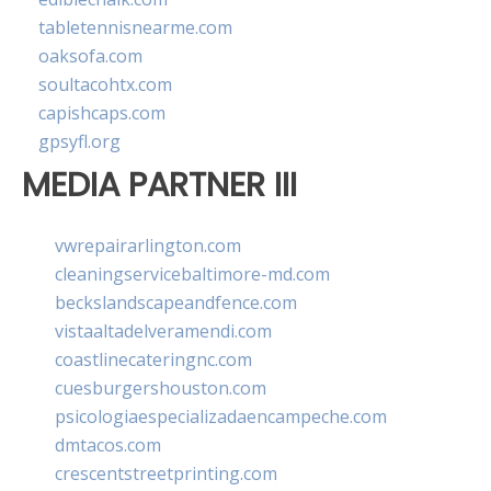
tabletennisnearme.com
oaksofa.com
soultacohtx.com
capishcaps.com
gpsyfl.org
MEDIA PARTNER III
vwrepairarlington.com
cleaningservicebaltimore-md.com
beckslandscapeandfence.com
vistaaltadelveramendi.com
coastlinecateringnc.com
cuesburgershouston.com
psicologiaespecializadaencampeche.com
dmtacos.com
crescentstreetprinting.com