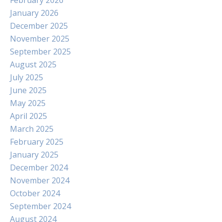
February 2026
January 2026
December 2025
November 2025
September 2025
August 2025
July 2025
June 2025
May 2025
April 2025
March 2025
February 2025
January 2025
December 2024
November 2024
October 2024
September 2024
August 2024