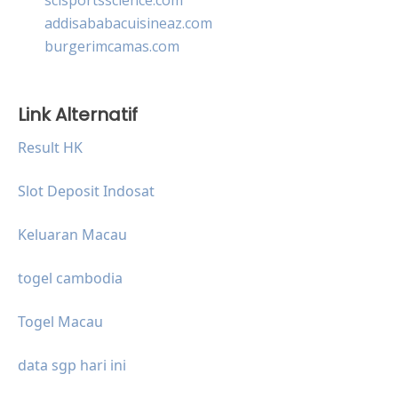
addisababacuisineaz.com
burgerimcamas.com
Link Alternatif
Result HK
Slot Deposit Indosat
Keluaran Macau
togel cambodia
Togel Macau
data sgp hari ini