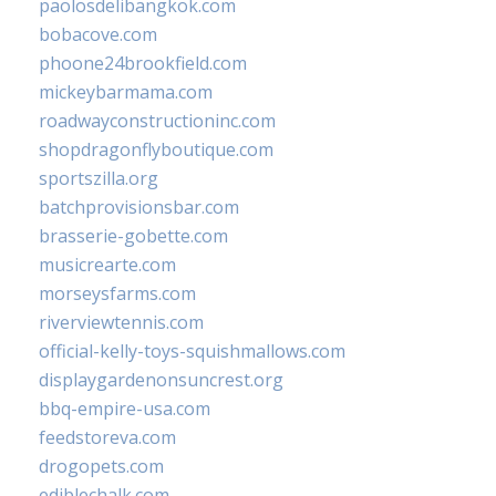
paolosdelibangkok.com
bobacove.com
phoone24brookfield.com
mickeybarmama.com
roadwayconstructioninc.com
shopdragonflyboutique.com
sportszilla.org
batchprovisionsbar.com
brasserie-gobette.com
musicrearte.com
morseysfarms.com
riverviewtennis.com
official-kelly-toys-squishmallows.com
displaygardenonsuncrest.org
bbq-empire-usa.com
feedstoreva.com
drogopets.com
ediblechalk.com