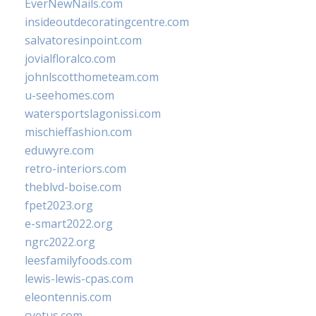
EverNewNails.com
insideoutdecoratingcentre.com
salvatoresinpoint.com
jovialfloralco.com
johnlscotthometeam.com
u-seehomes.com
watersportslagonissi.com
mischieffashion.com
eduwyre.com
retro-interiors.com
theblvd-boise.com
fpet2023.org
e-smart2022.org
ngrc2022.org
leesfamilyfoods.com
lewis-lewis-cpas.com
eleontennis.com
cyetus.com