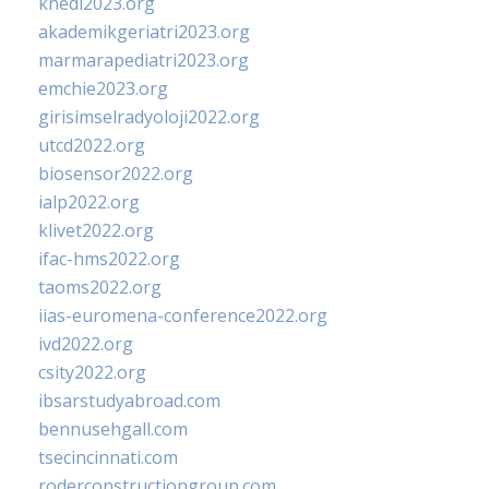
khedi2023.org
akademikgeriatri2023.org
marmarapediatri2023.org
emchie2023.org
girisimselradyoloji2022.org
utcd2022.org
biosensor2022.org
ialp2022.org
klivet2022.org
ifac-hms2022.org
taoms2022.org
iias-euromena-conference2022.org
ivd2022.org
csity2022.org
ibsarstudyabroad.com
bennusehgall.com
tsecincinnati.com
roderconstructiongroup.com