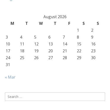
August 2026
M
T
W
T
F
S
S
1
2
3
4
5
6
7
8
9
10
11
12
13
14
15
16
17
18
19
20
21
22
23
24
25
26
27
28
29
30
31
« Mar
Search
for: