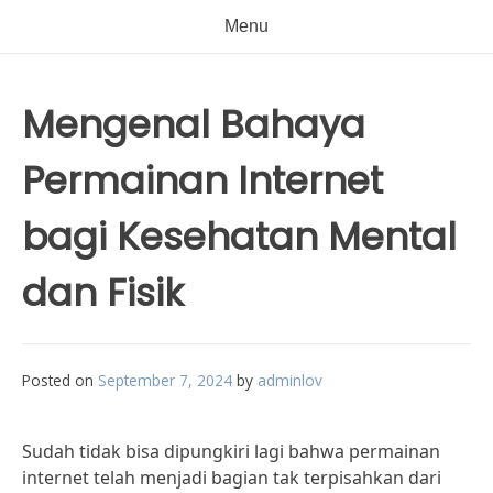
Menu
Mengenal Bahaya
Permainan Internet
bagi Kesehatan Mental
dan Fisik
Posted on
September 7, 2024
by
adminlov
Sudah tidak bisa dipungkiri lagi bahwa permainan
internet telah menjadi bagian tak terpisahkan dari