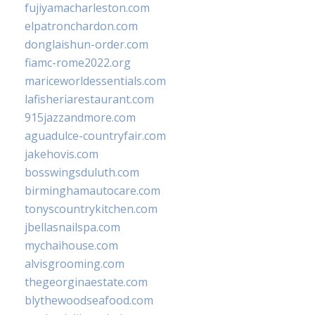
fujiyamacharleston.com
elpatronchardon.com
donglaishun-order.com
fiamc-rome2022.org
mariceworldessentials.com
lafisheriarestaurant.com
915jazzandmore.com
aguadulce-countryfair.com
jakehovis.com
bosswingsduluth.com
birminghamautocare.com
tonyscountrykitchen.com
jbellasnailspa.com
mychaihouse.com
alvisgrooming.com
thegeorginaestate.com
blythewoodseafood.com