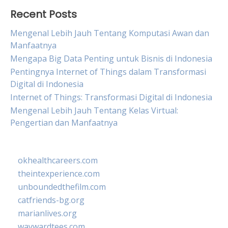
Recent Posts
Mengenal Lebih Jauh Tentang Komputasi Awan dan
Manfaatnya
Mengapa Big Data Penting untuk Bisnis di Indonesia
Pentingnya Internet of Things dalam Transformasi
Digital di Indonesia
Internet of Things: Transformasi Digital di Indonesia
Mengenal Lebih Jauh Tentang Kelas Virtual:
Pengertian dan Manfaatnya
okhealthcareers.com
theintexperience.com
unboundedthefilm.com
catfriends-bg.org
marianlives.org
waywardtees.com