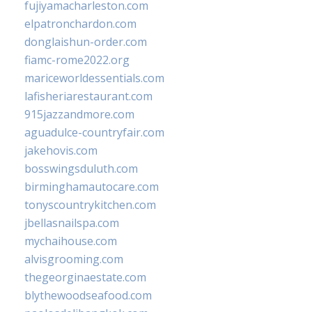
fujiyamacharleston.com
elpatronchardon.com
donglaishun-order.com
fiamc-rome2022.org
mariceworldessentials.com
lafisheriarestaurant.com
915jazzandmore.com
aguadulce-countryfair.com
jakehovis.com
bosswingsduluth.com
birminghamautocare.com
tonyscountrykitchen.com
jbellasnailspa.com
mychaihouse.com
alvisgrooming.com
thegeorginaestate.com
blythewoodseafood.com