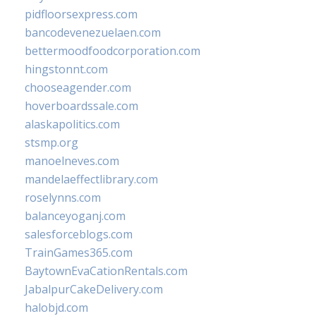
pidfloorsexpress.com
bancodevenezuelaen.com
bettermoodfoodcorporation.com
hingstonnt.com
chooseagender.com
hoverboardssale.com
alaskapolitics.com
stsmp.org
manoelneves.com
mandelaeffectlibrary.com
roselynns.com
balanceyoganj.com
salesforceblogs.com
TrainGames365.com
BaytownEvaCationRentals.com
JabalpurCakeDelivery.com
halobjd.com