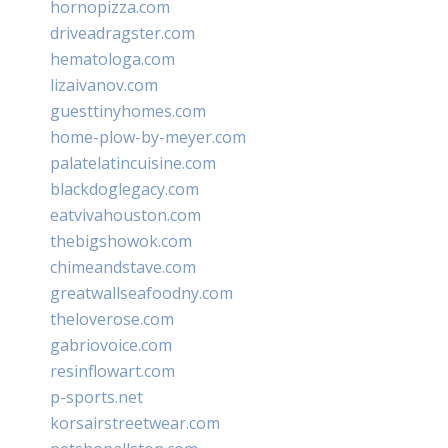
hornopizza.com
driveadragster.com
hematologa.com
lizaivanov.com
guesttinyhomes.com
home-plow-by-meyer.com
palatelatincuisine.com
blackdoglegacy.com
eatvivahouston.com
thebigshowok.com
chimeandstave.com
greatwallseafoodny.com
theloverose.com
gabriovoice.com
resinflowart.com
p-sports.net
korsairstreetwear.com