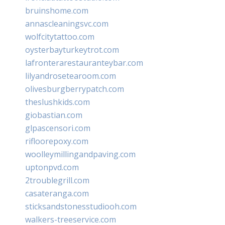
bruinshome.com
annascleaningsvc.com
wolfcitytattoo.com
oysterbayturkeytrot.com
lafronterarestauranteybar.com
lilyandrosetearoom.com
olivesburgberrypatch.com
theslushkids.com
giobastian.com
glpascensori.com
rifloorepoxy.com
woolleymillingandpaving.com
uptonpvd.com
2troublegrill.com
casateranga.com
sticksandstonesstudiooh.com
walkers-treeservice.com