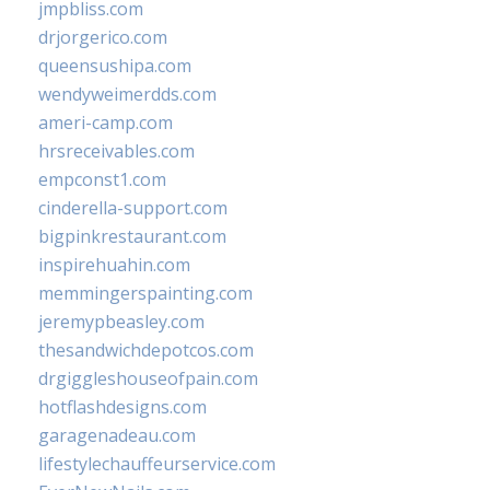
jmpbliss.com
drjorgerico.com
queensushipa.com
wendyweimerdds.com
ameri-camp.com
hrsreceivables.com
empconst1.com
cinderella-support.com
bigpinkrestaurant.com
inspirehuahin.com
memmingerspainting.com
jeremypbeasley.com
thesandwichdepotcos.com
drgiggleshouseofpain.com
hotflashdesigns.com
garagenadeau.com
lifestylechauffeurservice.com