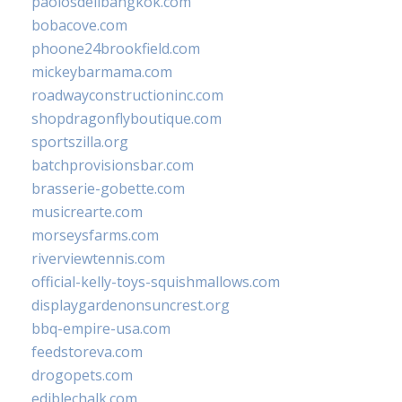
paolosdelibangkok.com
bobacove.com
phoone24brookfield.com
mickeybarmama.com
roadwayconstructioninc.com
shopdragonflyboutique.com
sportszilla.org
batchprovisionsbar.com
brasserie-gobette.com
musicrearte.com
morseysfarms.com
riverviewtennis.com
official-kelly-toys-squishmallows.com
displaygardenonsuncrest.org
bbq-empire-usa.com
feedstoreva.com
drogopets.com
ediblechalk.com