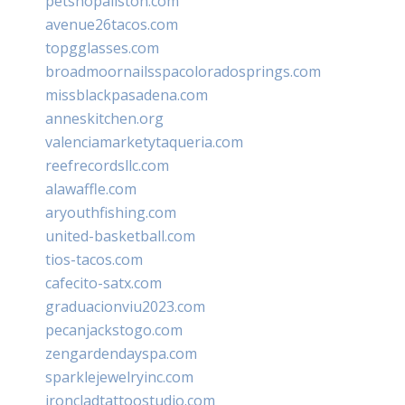
petshopallston.com
avenue26tacos.com
topgglasses.com
broadmoornailsspacoloradosprings.com
missblackpasadena.com
anneskitchen.org
valenciamarketytaqueria.com
reefrecordsllc.com
alawaffle.com
aryouthfishing.com
united-basketball.com
tios-tacos.com
cafecito-satx.com
graduacionviu2023.com
pecanjackstogo.com
zengardendayspa.com
sparklejewelryinc.com
ironcladtattoostudio.com