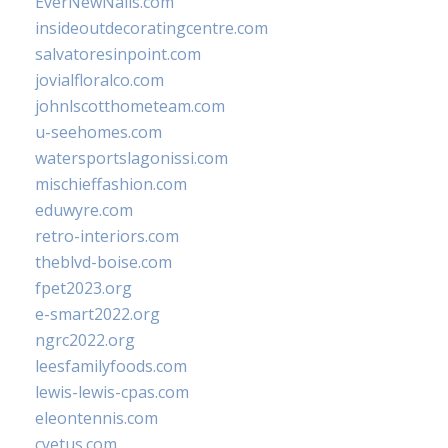
EverNewNails.com
insideoutdecoratingcentre.com
salvatoresinpoint.com
jovialfloralco.com
johnlscotthometeam.com
u-seehomes.com
watersportslagonissi.com
mischieffashion.com
eduwyre.com
retro-interiors.com
theblvd-boise.com
fpet2023.org
e-smart2022.org
ngrc2022.org
leesfamilyfoods.com
lewis-lewis-cpas.com
eleontennis.com
cyetus.com