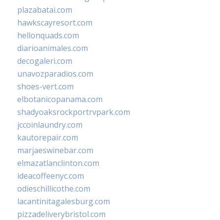
plazabatai.com
hawkscayresort.com
hellonquads.com
diarioanimales.com
decogaleri.com
unavozparadios.com
shoes-vert.com
elbotanicopanama.com
shadyoaksrockportrvpark.com
jccoinlaundry.com
kautorepair.com
marjaeswinebar.com
elmazatlanclinton.com
ideacoffeenyc.com
odieschillicothe.com
lacantinitagalesburg.com
pizzadeliverybristol.com