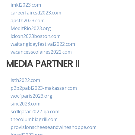
imkl2023.com
careerfaircsd2023.com
apsth2023.com
MedItRio2023.org
lcicon2023boston.com
waitangidayfestival2022.com
vacancesscolaires2022.com
MEDIA PARTNER II
isth2022.com
p2b2pabi2023-makassar.com
wocfparis2023.org
sinc2023.com
scdlqatar2022-qa.com
thecolumbiagrill.com
provisionscheeseandwineshoppe.com