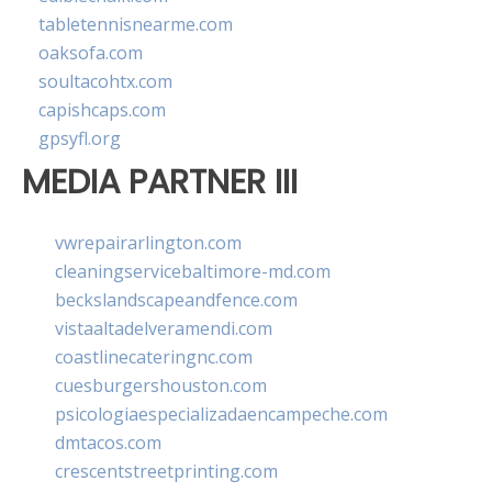
tabletennisnearme.com
oaksofa.com
soultacohtx.com
capishcaps.com
gpsyfl.org
MEDIA PARTNER III
vwrepairarlington.com
cleaningservicebaltimore-md.com
beckslandscapeandfence.com
vistaaltadelveramendi.com
coastlinecateringnc.com
cuesburgershouston.com
psicologiaespecializadaencampeche.com
dmtacos.com
crescentstreetprinting.com