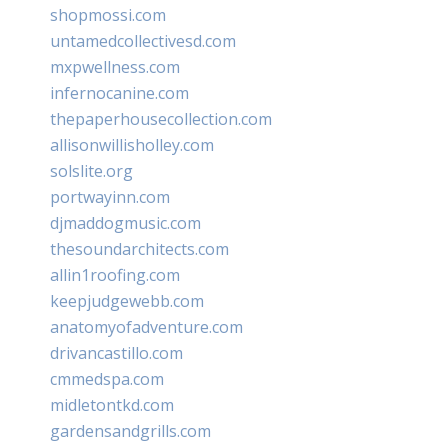
shopmossi.com
untamedcollectivesd.com
mxpwellness.com
infernocanine.com
thepaperhousecollection.com
allisonwillisholley.com
solslite.org
portwayinn.com
djmaddogmusic.com
thesoundarchitects.com
allin1roofing.com
keepjudgewebb.com
anatomyofadventure.com
drivancastillo.com
cmmedspa.com
midletontkd.com
gardensandgrills.com