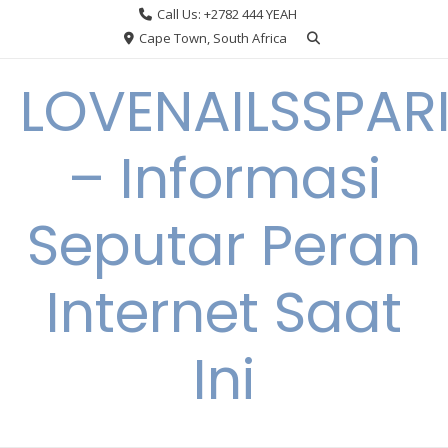
Skip
Call Us: +2782 444 YEAH
to
Cape Town, South Africa
content
LOVENAILSSPAR
– Informasi
Seputar Peran
Internet Saat
Ini