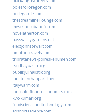
blackanguscareers.com
bolesfororegon.com
bodega-ole.com
thestreamlinerlounge.com
mestrinorubanofc.com
novelatherton.com
nassvalleygardens.net
electjohnstewart.com
omptourtravels.com
tribratanews-polreskebumen.com
rsudbayuasih.org
publikjurnalistik.org
juneteenthapparel.net
italywarm.com
journaloffinanceeconomics.com
kvk-kumari.org
foodscienceandtechnology.com
scisportsscience.com