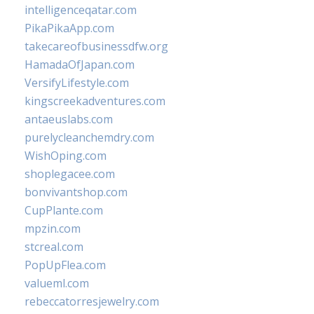
intelligenceqatar.com
PikaPikaApp.com
takecareofbusinessdfw.org
HamadaOfJapan.com
VersifyLifestyle.com
kingscreekadventures.com
antaeuslabs.com
purelycleanchemdry.com
WishOping.com
shoplegacee.com
bonvivantshop.com
CupPlante.com
mpzin.com
stcreal.com
PopUpFlea.com
valueml.com
rebeccatorresjewelry.com