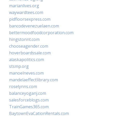
marianlives.org
waywardtees.com
pidfloorsexpress.com
bancodevenezuelaen.com
bettermoodfoodcorporation.com
hingstonnt.com
chooseagender.com
hoverboardssale.com
alaskapolitics.com
stsmp.org
manoelneves.com
mandelaeffectlibrary.com
roselynns.com
balanceyoganj.com
salesforceblogs.com
TrainGames365.com
BaytownEvaCationRentals.com