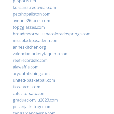
p-sports.net
korsairstreetwear.com
petshopallston.com
avenue26tacos.com
topgglasses.com
broadmoornailsspacoloradosprings.com
missblackpasadena.com
anneskitchen.org
valenciamarketytaqueria.com
reefrecordsllc.com
alawaffle.com
aryouthfishing.com
united-basketball.com
tios-tacos.com
cafecito-satx.com
graduacionviu2023.com
pecanjackstogo.com
zengardendayspa.com