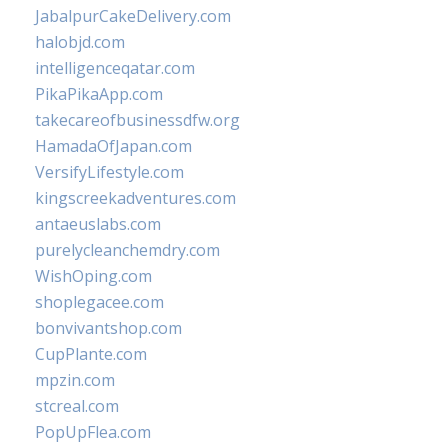
JabalpurCakeDelivery.com
halobjd.com
intelligenceqatar.com
PikaPikaApp.com
takecareofbusinessdfw.org
HamadaOfJapan.com
VersifyLifestyle.com
kingscreekadventures.com
antaeuslabs.com
purelycleanchemdry.com
WishOping.com
shoplegacee.com
bonvivantshop.com
CupPlante.com
mpzin.com
stcreal.com
PopUpFlea.com