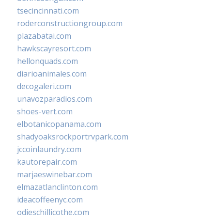
tsecincinnati.com
roderconstructiongroup.com
plazabatai.com
hawkscayresort.com
hellonquads.com
diarioanimales.com
decogaleri.com
unavozparadios.com
shoes-vert.com
elbotanicopanama.com
shadyoaksrockportrvpark.com
jccoinlaundry.com
kautorepair.com
marjaeswinebar.com
elmazatlanclinton.com
ideacoffeenyc.com
odieschillicothe.com