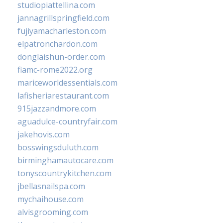
studiopiattellina.com
jannagrillspringfield.com
fujiyamacharleston.com
elpatronchardon.com
donglaishun-order.com
fiamc-rome2022.org
mariceworldessentials.com
lafisheriarestaurant.com
915jazzandmore.com
aguadulce-countryfair.com
jakehovis.com
bosswingsduluth.com
birminghamautocare.com
tonyscountrykitchen.com
jbellasnailspa.com
mychaihouse.com
alvisgrooming.com