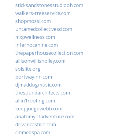
sticksandstonesstudiooh.com
walkers-treeservice.com
shopmossi.com
untamedcollectivesd.com
mxpwellness.com
infernocanine.com
thepaperhousecollection.com
allisonwillisholley.com
solslite.org
portwayinn.com
djmaddogmusic.com
thesoundarchitects.com
allin1roofing.com
keepjudgewebb.com
anatomyofadventure.com
drivancastillo.com
cmmedspa.com