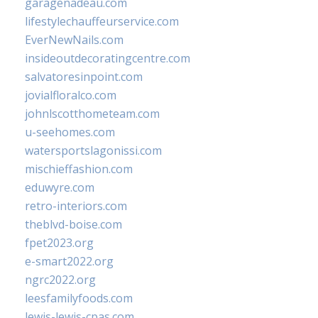
garagenadeau.com
lifestylechauffeurservice.com
EverNewNails.com
insideoutdecoratingcentre.com
salvatoresinpoint.com
jovialfloralco.com
johnlscotthometeam.com
u-seehomes.com
watersportslagonissi.com
mischieffashion.com
eduwyre.com
retro-interiors.com
theblvd-boise.com
fpet2023.org
e-smart2022.org
ngrc2022.org
leesfamilyfoods.com
lewis-lewis-cpas.com