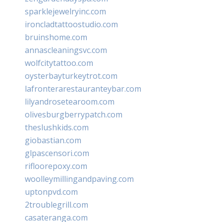
sparklejewelryinc.com
ironcladtattoostudio.com
bruinshome.com
annascleaningsvc.com
wolfcitytattoo.com
oysterbayturkeytrot.com
lafronterarestauranteybar.com
lilyandrosetearoom.com
olivesburgberrypatch.com
theslushkids.com
giobastian.com
glpascensori.com
rifloorepoxy.com
woolleymillingandpaving.com
uptonpvd.com
2troublegrill.com
casateranga.com