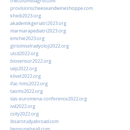
thecolumbiagrill.com
provisionscheeseandwineshoppe.com
khedi2023.org
akademikgeriatri2023.org
marmarapediatri2023.org
emchie2023.org
girisimselradyoloji2022.org
utcd2022.org
biosensor2022.org
ialp2022.org
klivet2022.org
ifac-hms2022.org
taoms2022.org
iias-euromena-conference2022.org
ivd2022.org
csity2022.org
ibsarstudyabroad.com
bennusehgall.com