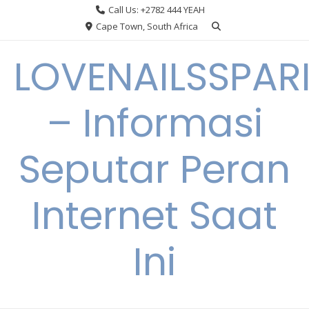
Skip
Call Us: +2782 444 YEAH
to
Cape Town, South Africa
content
LOVENAILSSPAR
– Informasi
Seputar Peran
Internet Saat
Ini