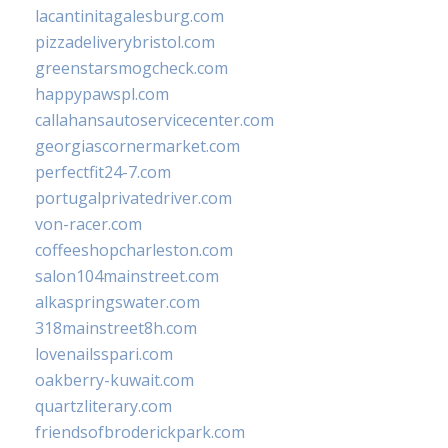
lacantinitagalesburg.com
pizzadeliverybristol.com
greenstarsmogcheck.com
happypawspl.com
callahansautoservicecenter.com
georgiascornermarket.com
perfectfit24-7.com
portugalprivatedriver.com
von-racer.com
coffeeshopcharleston.com
salon104mainstreet.com
alkaspringswater.com
318mainstreet8h.com
lovenailsspari.com
oakberry-kuwait.com
quartzliterary.com
friendsofbroderickpark.com