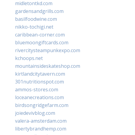
midletontkd.com
gardensandgrills.com
basilfoodwine.com
nikko-tochigi.net
caribbean-corner.com
bluemoongiftcards.com
rivercitysteampunkexpo.com
kchoops.net
mountainsideskateshop.com
kirtlandcitytavern.com
301nutritionspot.com
ammos-stores.com
loceanecreations.com
birdsongridgefarm.com
joiedevivblog.com
valera-amsterdam.com
libertybrandhemp.com