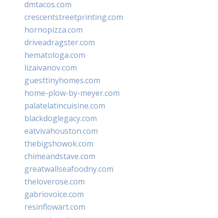
dmtacos.com
crescentstreetprinting.com
hornopizza.com
driveadragster.com
hematologa.com
lizaivanov.com
guesttinyhomes.com
home-plow-by-meyer.com
palatelatincuisine.com
blackdoglegacy.com
eatvivahouston.com
thebigshowok.com
chimeandstave.com
greatwallseafoodny.com
theloverose.com
gabriovoice.com
resinflowart.com