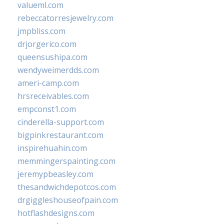
valueml.com
rebeccatorresjewelry.com
jmpbliss.com
drjorgerico.com
queensushipa.com
wendyweimerdds.com
ameri-camp.com
hrsreceivables.com
empconst1.com
cinderella-support.com
bigpinkrestaurant.com
inspirehuahin.com
memmingerspainting.com
jeremypbeasley.com
thesandwichdepotcos.com
drgiggleshouseofpain.com
hotflashdesigns.com