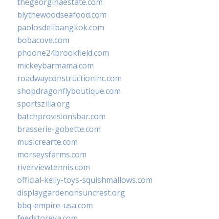
thegeorginaestate.com
blythewoodseafood.com
paolosdelibangkok.com
bobacove.com
phoone24brookfield.com
mickeybarmama.com
roadwayconstructioninc.com
shopdragonflyboutique.com
sportszilla.org
batchprovisionsbar.com
brasserie-gobette.com
musicrearte.com
morseysfarms.com
riverviewtennis.com
official-kelly-toys-squishmallows.com
displaygardenonsuncrest.org
bbq-empire-usa.com
feedstoreva.com