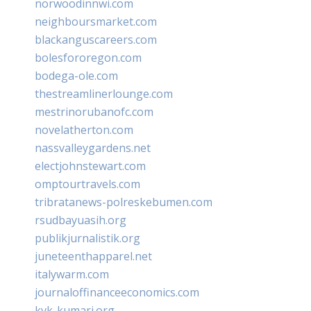
norwoodinnwi.com
neighboursmarket.com
blackanguscareers.com
bolesfororegon.com
bodega-ole.com
thestreamlinerlounge.com
mestrinorubanofc.com
novelatherton.com
nassvalleygardens.net
electjohnstewart.com
omptourtravels.com
tribratanews-polreskebumen.com
rsudbayuasih.org
publikjurnalistik.org
juneteenthapparel.net
italywarm.com
journaloffinanceeconomics.com
kvk-kumari.org