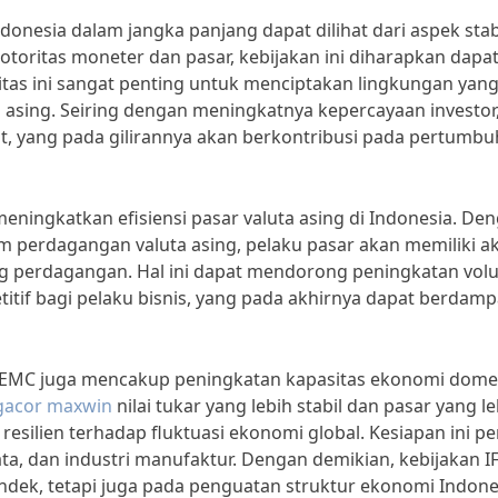
nesia dalam jangka panjang dapat dilihat dari aspek stabi
a otoritas moneter dan pasar, kebijakan ini diharapkan dapa
bilitas ini sangat penting untuk menciptakan lingkungan yan
 asing. Seiring dengan meningkatnya kepercayaan investor
t, yang pada gilirannya akan berkontribusi pada pertumb
meningkatkan efisiensi pasar valuta asing di Indonesia. De
am perdagangan valuta asing, pelaku pasar akan memiliki a
ang perdagangan. Hal ini dapat mendorong peningkatan vo
tif bagi pelaku bisnis, yang pada akhirnya dapat berdam
 IFEMC juga mencakup peningkatan kapasitas ekonomi dome
 gacor maxwin
nilai tukar yang lebih stabil dan pasar yang le
resilien terhadap fluktuasi ekonomi global. Kesiapan ini pe
isata, dan industri manufaktur. Dengan demikian, kebijakan 
endek, tetapi juga pada penguatan struktur ekonomi Indone