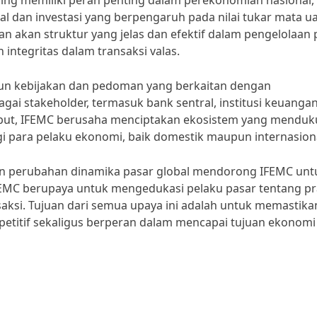
 asing memiliki peran penting dalam perekonomian nasional,
l dan investasi yang berpengaruh pada nilai tukar mata u
n akan struktur yang jelas dan efektif dalam pengelolaan 
 integritas dalam transaksi valas.
sun kebijakan dan pedoman yang berkaitan dengan
bagai stakeholder, termasuk bank sentral, institusi keuanga
sebut, IFEMC berusaha menciptakan ekosistem yang mendu
gi para pelaku ekonomi, baik domestik maupun internasion
n perubahan dinamika pasar global mendorong IFEMC unt
, IFEMC berupaya untuk mengedukasi pelaku pasar tentang pr
saksi. Tujuan dari semua upaya ini adalah untuk memastika
petitif sekaligus berperan dalam mencapai tujuan ekonomi