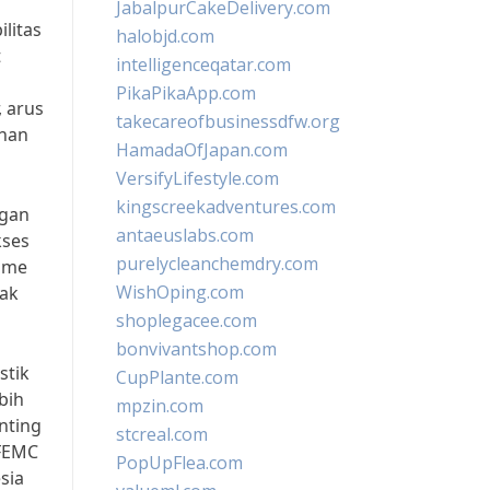
JabalpurCakeDelivery.com
litas
halobjd.com
t
intelligenceqatar.com
g
PikaPikaApp.com
, arus
takecareofbusinessdfw.org
uhan
HamadaOfJapan.com
VersifyLifestyle.com
kingscreekadventures.com
ngan
antaeuslabs.com
kses
purelycleanchemdry.com
lume
WishOping.com
pak
shoplegacee.com
bonvivantshop.com
stik
CupPlante.com
bih
mpzin.com
nting
stcreal.com
IFEMC
PopUpFlea.com
sia