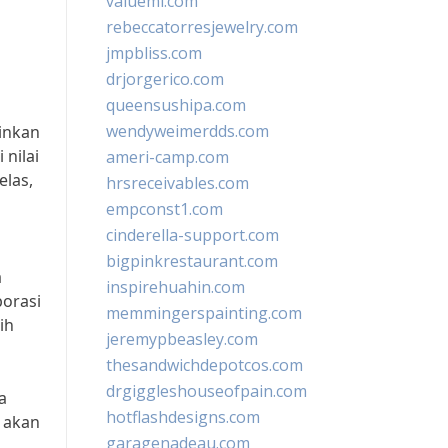
valueml.com
rebeccatorresjewelry.com
jmpbliss.com
drjorgerico.com
queensushipa.com
wendyweimerdds.com
ainkan
 nilai
ameri-camp.com
elas,
hrsreceivables.com
empconst1.com
cinderella-support.com
bigpinkrestaurant.com
a
inspirehuahin.com
borasi
memmingerspainting.com
ih
jeremypbeasley.com
thesandwichdepotcos.com
drgiggleshouseofpain.com
a
hotflashdesigns.com
 akan
garagenadeau.com