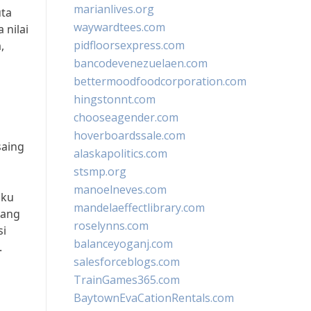
marianlives.org
uta
waywardtees.com
 nilai
pidfloorsexpress.com
,
bancodevenezuelaen.com
bettermoodfoodcorporation.com
hingstonnt.com
chooseagender.com
hoverboardssale.com
saing
alaskapolitics.com
stsmp.org
manoelneves.com
aku
mandelaeffectlibrary.com
yang
roselynns.com
si
balanceyoganj.com
.
salesforceblogs.com
TrainGames365.com
BaytownEvaCationRentals.com