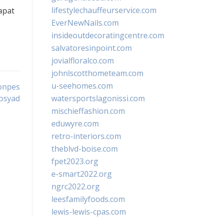
lifestylechauffeurservice.com
apat
EverNewNails.com
insideoutdecoratingcentre.com
salvatoresinpoint.com
jovialfloralco.com
johnlscotthometeam.com
u-seehomes.com
Ponpes
rosyad
watersportslagonissi.com
mischieffashion.com
eduwyre.com
retro-interiors.com
theblvd-boise.com
fpet2023.org
e-smart2022.org
ngrc2022.org
leesfamilyfoods.com
lewis-lewis-cpas.com